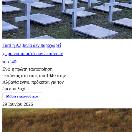
Γιατί η Αλβανία δεν παραχωρεί
χώρο για τα οστά των πεσόντων
του ‘40;
Ενώ η πρώτη ταυτοποίηση
πεσόντος στο έπος του 1940 στην
Αλβανία έγινε, πρόκειται για τον
έφεδρο λοχί...
Μάθετε περισσότερα
29 Ιουνίου 2026