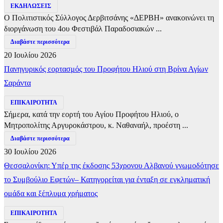
ΕΚΔΗΛΩΣΕΙΣ
Ο Πολιτιστικός Σύλλογος Δερβιτσάνης «ΔΕΡΒΗ» ανακοινώνει τη
διοργάνωση του 4ου Φεστιβάλ Παραδοσιακών ...
Διαβάστε περισσότερα
20 Ιουλίου 2026
Πανηγυρικός εορτασμός του Προφήτου Ηλιού στη Βρίνα Αγίων
Σαράντα
ΕΠΙΚΑΙΡΟΤΗΤΑ
Σήμερα, κατά την εορτή του Αγίου Προφήτου Ηλιού, ο
Μητροπολίτης Αργυροκάστρου, κ. Ναθαναήλ, προέστη ...
Διαβάστε περισσότερα
30 Ιουλίου 2026
Θεσσαλονίκη: Υπέρ της έκδοσης 53χρονου Αλβανού γνωμοδότησε
το Συμβούλιο Εφετών– Κατηγορείται για ένταξη σε εγκληματική
ομάδα και ξέπλυμα χρήματος
ΕΠΙΚΑΙΡΟΤΗΤΑ