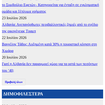
το Συμβούλιο Εφετών– Κατηγορείται για ένταξη σε εγκληματική
ομάδα και ξέπλυμα χρήματος
23 Ιουλίου 2026
Αλβανία: Ανεπανόρθωτες περιβαλλοντικές ζημιές από το σχέδιο
της οικογένειας Τραμπ
22 Ιουλίου 2026
Βαγγέλης Τάβος: Αυξημένη κατά 30% η τουριστική κίνηση στη
Χιμάρα
20 Ιουλίου 2026
Γιατί η Αλβανία δεν παραχωρεί χώρο για τα οστά των πεσόντων
του ‘40;
Προβολή όλων
ΔΗΜΟΦΙΛΕΣΤΕΡΑ