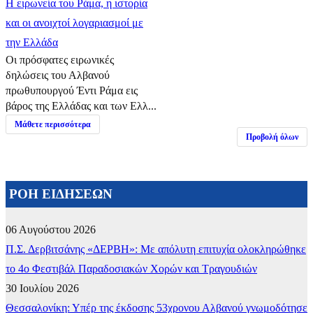
Η ειρωνεία του Ράμα, η ιστορία
και οι ανοιχτοί λογαριασμοί με
την Ελλάδα
Οι πρόσφατες ειρωνικές
δηλώσεις του Αλβανού
πρωθυπουργού Έντι Ράμα εις
βάρος της Ελλάδας και των Ελλ...
Μάθετε περισσότερα
Προβολή όλων
ΡΟΗ ΕΙΔΗΣΕΩΝ
06 Αυγούστου 2026
Π.Σ. Δερβιτσάνης «ΔΕΡΒΗ»: Με απόλυτη επιτυχία ολοκληρώθηκε
το 4ο Φεστιβάλ Παραδοσιακών Χορών και Τραγουδιών
30 Ιουλίου 2026
Θεσσαλονίκη: Υπέρ της έκδοσης 53χρονου Αλβανού γνωμοδότησε