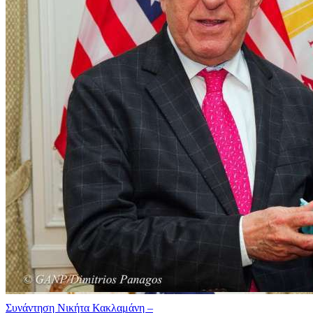
Συνάντηση Νικήτα Κακλαμάνη –