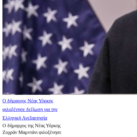
Ο δήμαρχος Νέας Υόρκης
φιλοξένησε δεξίωση για την
Ελληνική Ανεξαρτησία
Ο δήμαρχος της Νέας Υόρκης
Ζοχράν Μαμντάνι φιλοξένησε