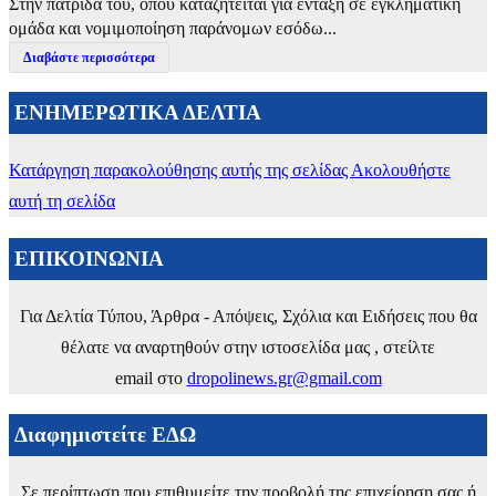
Στην πατρίδα του, όπου καταζητείται για ένταξη σε εγκληματική
ομάδα και νομιμοποίηση παράνομων εσόδω...
Διαβάστε περισσότερα
ΕΝΗΜΕΡΩΤΙΚΑ ΔΕΛΤΙΑ
Κατάργηση παρακολούθησης αυτής της σελίδας
Ακολουθήστε
αυτή τη σελίδα
ΕΠΙΚΟΙΝΩΝΙΑ
Για Δελτία Τύπου, Άρθρα - Απόψεις, Σχόλια και Ειδήσεις που θα
θέλατε να αναρτηθούν στην ιστοσελίδα μας , στείλτε
email στο
dropolinews.gr@gmail.com
Διαφημιστείτε ΕΔΩ
Σε περίπτωση που επιθυμείτε την προβολή της επιχείρηση σας ή