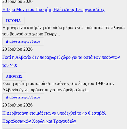
20 Ιουλίου 2026
​Η Ιερά Μονή του Προφήτη Ηλία στους Γεωργουτσάτες
ΙΣΤΟΡΙΑ
Η μονή είναι κτισμένη στο πίσω μέρος ενός ισιώματος της πλαγιάς
του βουνού στο χωριό Γεωργ...
Διαβάστε περισσότερα
20 Ιουλίου 2026
Γιατί η Αλβανία δεν παραχωρεί χώρο για τα οστά των πεσόντων
του ‘40;
ΑΠΟΨΕΙΣ
Ενώ η πρώτη ταυτοποίηση πεσόντος στο έπος του 1940 στην
Αλβανία έγινε, πρόκειται για τον έφεδρο λοχί...
Διαβάστε περισσότερα
20 Ιουλίου 2026
Η Δερβιτσάνη ετοιμάζεται να υποδεχθεί το 4ο Φεστιβάλ
Παραδοσιακών Χορών και Τραγουδιών