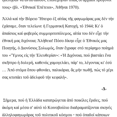
τους» (βλ. «Ἐθνικαί Ἐπέτειοι», Ἀθῆναι 1970).
Ἀλλά καί τήν Βόρειο Ἤπειρο ἐξ αἰτίας τῆς φαγωμάρας μας δέν τήν
ἐχάσαμε, ὅταν τελείωνε ἡ Γερμανική Κατοχή, τό 1944; Κι' ὁ
ἀπαίσιος καί φοβερός συμμοριτοπόλεμος, αἰτία του δέν εἶχε τήν
ἐθνική μας διχόνοια; Ἀλήθεια! Πόσο δίκηο εἶχε ὁ Ἐθνικός μας
Ποιητής, ὁ Διονύσιος Σολωμός, ὅταν ἔγραφε στό περίφημο ποίημά
του «Ὕμνος εἰς τήν Ἐλευθερίαν»: «Ἡ Διχόνοια, πού βαστάει ἕνα
σκῆπτρο ἡ δολερή, καθενός χαμογελάει, πάρ' το, λέγοντας κι' ἐσύ
… Ἀπό στόμα ὅπου φθονάει, παλικάρια, ἄς μήν πωθῇ, πώς τό χέρι
σας κτυπάει τοῦ ἀδελφοῦ τήν κεφαλή».
-Δ-
Σήμερα, πού ἡ Ἑλλάδα κατατρώγεται ἀπό ποικίλες ἔριδες, πού
ἀκόμη καί μέσα σ' αὐτό τό Κοινοβούλιο διαδραματίζονται σκηνές
ἀλληλοφαγωμάρας τοῦ πολιτικοῦ κόσμου
·
πού ὀπαδοί κάποιων