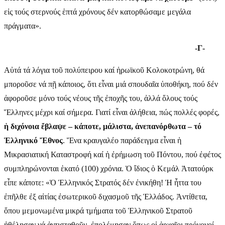
εἰς τούς στερνούς ἑπτά χρόνους δέν κατορθώσαμε μεγάλα
πράγματα».
-Γ-
Αὐτά τά λόγια τοῦ πολύπειρου καί ἡρωϊκοῦ Κολοκοτρώνη, θά
μποροῦσε νά πῇ κάποιος, ὅτι εἶναι μιά σπουδαῖα ὑποθήκη, πού δέν
ἀφοροῦσε μόνο τούς νέους τῆς ἐποχῆς του, ἀλλά ὅλους τούς
Ἕλληνες μέχρι καί σήμερα. Γιατί εἶναι ἀλήθεια, πώς πολλές φορές,
ἡ διχόνοια ἔβλαψε – κάποτε, μάλιστα, ἀνεπανόρθωτα – τό
Ἑλληνικό Ἔθνος
. Ἕνα κραυγαλέο παράδειγμα εἶναι ἡ
Μικρασιατική Καταστροφή καί ἡ ἐρήμωση τοῦ Πόντου, πού ἐφέτος
συμπληρώνονται ἑκατό (100) χρόνια. Ὁ ἴδιος ὁ Κεμάλ Ἀτατούρκ
εἶπε κάποτε: «Ὁ Ἑλληνικός Στρατός δέν ἐνικήθη! Ἡ ἧττα του
ἐπῆλθε ἐξ αἰτίας ἐσωτερικοῦ διχασμοῦ τῆς Ἑλλάδος. Ἀντίθετα,
ὅπου μεμονωμένα μικρά τμήματα τοῦ Ἑλληνικοῦ Στρατοῦ
ἠθέλησαν νά ἀντισταθοῦν, ἐπολέμησαν ὅπως οἱ ἀρχαῖοι πρόγονοί