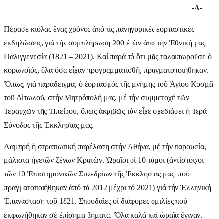
-Α-
Πέρασε κιόλας ἕνας χρόνος ἀπό τίς πανηγυρικές ἑορταστικές
ἐκδηλώσεις, γιά τήν συμπλήρωση 200 ἐτῶν ἀπό τήν Ἐθνική μας
Παλιγγενεσία (1821 – 2021). Καί παρά τό ὅτι μᾶς ταλαιπωροῦσε ὁ
κορωνοϊός, ὅλα ὅσα εἶχαν προγραμματισθῆ, πραγματοποιήθηκαν.
Ὅπως, γιά παράδειγμα, ὁ ἑορτασμός τῆς μνήμης τοῦ Ἁγίου Κοσμᾶ
τοῦ Αἰτωλοῦ, στήν Μητρόπολή μας, μέ τήν συμμετοχή τῶν
Ἱεραρχῶν τῆς Ἠπείρου, ὅπως ἀκριβῶς τόν εἶχε σχεδιάσει ἡ Ἱερά
Σύνοδος τῆς Ἐκκλησίας μας.
Λαμπρή ἡ στρατιωτική παρέλαση στήν Ἀθήνα, μέ τήν παρουσία,
μάλιστα ἡγετῶν ξένων Κρατῶν. Ὡραῖοι οἱ 10 τόμοι (ἀντίστοιχοι
τῶν 10 Ἐπιστημονικῶν Συνεδρίων τῆς Ἐκκλησίας μας, πού
πραγματοποιήθηκαν ἀπό τό 2012 μέχρι τό 2021) γιά τήν Ἑλληνική
Ἐπανάσταση τοῦ 1821. Σπουδαῖες οἱ διάφορες ὁμιλίες πού
ἐκφωνήθηκαν σέ ἐπίσημα βήματα. Ὅλα καλά καί ὡραῖα ἔγιναν.