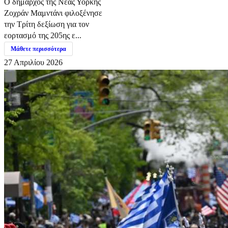
Ο δήμαρχος της Νέας Υόρκης
Ζοχράν Μαμντάνι φιλοξένησε
την Τρίτη δεξίωση για τον
εορτασμό της 205ης ε...
Μάθετε περισσότερα
27 Απριλίου 2026