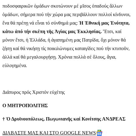
ποδοσφαιρικῶν ὁμάδων σκοτώνουν μέ μῖσος ὀπαδούς ἄλλων
ὁμάδων, σήμερα πού τήν χώρα μας περιβάλλουν πολλοί κίνδυνοι,
ἕνα θά πρέπῃ νά εἶναι τό σύνθημά μας:
Ἡ Ἐθνική μας Ἑνότητα,
κάτω ἀπό τήν σκέπη τῆς Ἁγίας μας Ἐκκλησίας.
Ἔτσι, καί
μόνον ἔτσι, ἡ Ἑλλάδα, ἡ ἀγαπημένη μας Πατρίδα, ὄχι μόνον θά
ζήσῃ καί θά νικήσῃ τίς ποικιλώνυμες καταιγίδες πού τήν κτυποῦν,
ἀλλά καί θά μεγαλουργήσῃ. Χρόνια πολλά σέ ὅλους, ἅγια,
εὐλογημένα.
Διάπυρος πρός Χριστόν εὐχέτης
Ο ΜΗΤΡΟΠΟΛΙΤΗΣ
† Ὁ Δρυϊνουπόλεως, Πωγωνιανῆς καί Κονίτσης ΑΝΔΡΕΑΣ
ΔΙΑΒΑΣΤΕ ΜΑΣ ΚΑΙ ΣΤΟ GOOGLE NEWS