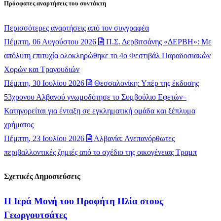
Πρόσφατες αναρτήσεις του συντάκτη
Περισσότερες αναρτήσεις από τον συγγραφέα
Πέμπτη, 06 Αυγούστου 2026
Π.Σ. Δερβιτσάνης «ΔΕΡΒΗ»: Με
απόλυτη επιτυχία ολοκληρώθηκε το 4ο Φεστιβάλ Παραδοσιακών
Χορών και Τραγουδιών
Πέμπτη, 30 Ιουλίου 2026
Θεσσαλονίκη: Υπέρ της έκδοσης
53χρονου Αλβανού γνωμοδότησε το Συμβούλιο Εφετών–
Κατηγορείται για ένταξη σε εγκληματική ομάδα και ξέπλυμα
χρήματος
Πέμπτη, 23 Ιουλίου 2026
Αλβανία: Ανεπανόρθωτες
περιβαλλοντικές ζημιές από το σχέδιο της οικογένειας Τραμπ
Σχετικές Δημοσιεύσεις
​Η Ιερά Μονή του Προφήτη Ηλία στους
Γεωργουτσάτες