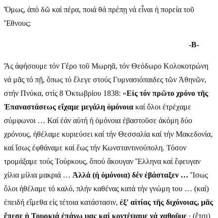
Ὅμως, ἀπό δῶ καί πέρα, ποιά θά πρέπῃ νά εἶναι ἡ πορεία τοῦ
Ἔθνους;
-Β-
Ἄς ἀφήσουμε τόν Γέρο τοῦ Μωρηᾶ, τόν Θεόδωρο Κολοκοτρώνη
νά μᾶς τό πῇ, ὅπως τό ἔλεγε στούς Γυμνασιόπαιδες τῶν Ἀθηνῶν,
στήν Πνύκα, στίς 8 Ὀκτωβρίου 1838: «
Εἰς τόν πρῶτο χρόνο τῆς
Ἐπαναστάσεως εἴχαμε μεγάλη ὁμόνοια
καί ὅλοι ἐτρέχαμε
σύμφωνοι … Καί ἐάν αὐτή ἡ ὁμόνοια ἐβαστοῦσε ἀκόμη δύο
χρόνους, ἠθέλαμε κυριεύσει καί τήν Θεσσαλία καί τήν Μακεδονία,
καί ἴσως ἐφθάναμε καί ἕως τήν Κωνσταντινούπολη. Τόσον
τρομάξαμε τούς Τούρκους, ὅπού ἄκουγαν Ἕλληνα καί ἔφευγαν
χίλια μίλια μακριά …
Ἀλλά (ἡ ὁμόνοια) δέν ἐβάσταξεν …
Ἴσως
ὅλοι ἠθέλαμε τό καλό, πλήν καθένας κατά τήν γνώμη του … (καί)
ἐπειδή εἴμεθα εἰς τέτοια κατάστασιν,
ἐξ' αἰτίας τῆς διχόνοιας, μᾶς
ἔπεσε ἡ Τουρκιά ἐπάνω μας καί κοντέψαμε νά χαθοῦμε
· (ἔτσι)