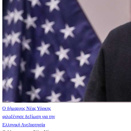
Ο δήμαρχος Νέας Υόρκης
φιλοξένησε δεξίωση για την
Ελληνική Ανεξαρτησία