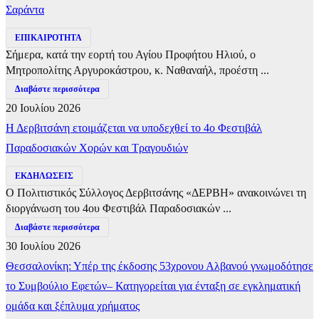
Σαράντα
ΕΠΙΚΑΙΡΟΤΗΤΑ
Σήμερα, κατά την εορτή του Αγίου Προφήτου Ηλιού, ο
Μητροπολίτης Αργυροκάστρου, κ. Ναθαναήλ, προέστη ...
Διαβάστε περισσότερα
20 Ιουλίου 2026
Η Δερβιτσάνη ετοιμάζεται να υποδεχθεί το 4ο Φεστιβάλ
Παραδοσιακών Χορών και Τραγουδιών
ΕΚΔΗΛΩΣΕΙΣ
Ο Πολιτιστικός Σύλλογος Δερβιτσάνης «ΔΕΡΒΗ» ανακοινώνει τη
διοργάνωση του 4ου Φεστιβάλ Παραδοσιακών ...
Διαβάστε περισσότερα
30 Ιουλίου 2026
Θεσσαλονίκη: Υπέρ της έκδοσης 53χρονου Αλβανού γνωμοδότησε
το Συμβούλιο Εφετών– Κατηγορείται για ένταξη σε εγκληματική
ομάδα και ξέπλυμα χρήματος