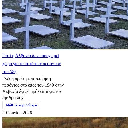
Γιατί η Αλβανία δεν παραχωρεί
χώρο για τα οστά των πεσόντων
του ‘40;
Ενώ η πρώτη ταυτοποίηση
πεσόντος στο έπος του 1940 στην
Αλβανία έγινε, πρόκειται για τον
έφεδρο λοχί...
Μάθετε περισσότερα
29 Ιουνίου 2026