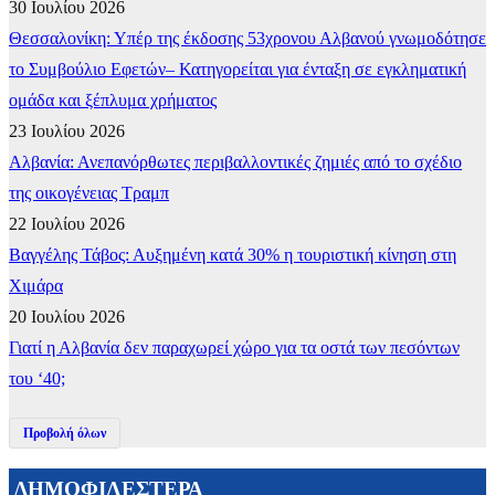
30 Ιουλίου 2026
Θεσσαλονίκη: Υπέρ της έκδοσης 53χρονου Αλβανού γνωμοδότησε
το Συμβούλιο Εφετών– Κατηγορείται για ένταξη σε εγκληματική
ομάδα και ξέπλυμα χρήματος
23 Ιουλίου 2026
Αλβανία: Ανεπανόρθωτες περιβαλλοντικές ζημιές από το σχέδιο
της οικογένειας Τραμπ
22 Ιουλίου 2026
Βαγγέλης Τάβος: Αυξημένη κατά 30% η τουριστική κίνηση στη
Χιμάρα
20 Ιουλίου 2026
Γιατί η Αλβανία δεν παραχωρεί χώρο για τα οστά των πεσόντων
του ‘40;
Προβολή όλων
ΔΗΜΟΦΙΛΕΣΤΕΡΑ