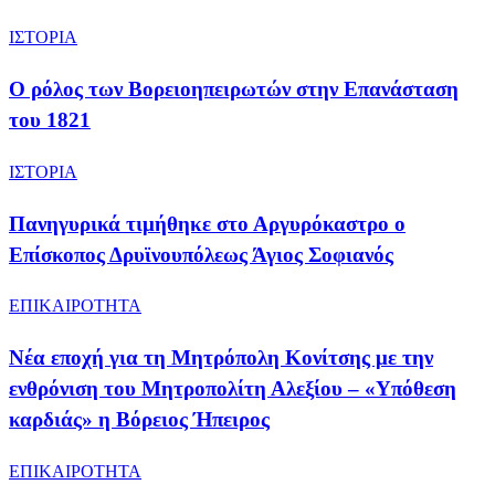
ΙΣΤΟΡΙΑ
​Ο ρόλος των Βορειοηπειρωτών στην Επανάσταση
του 1821
ΙΣΤΟΡΙΑ
Πανηγυρικά τιμήθηκε στο Αργυρόκαστρο ο
Επίσκοπος Δρυϊνουπόλεως Άγιος Σοφιανός
ΕΠΙΚΑΙΡΟΤΗΤΑ
Νέα εποχή για τη Μητρόπολη Κονίτσης με την
ενθρόνιση του Μητροπολίτη Αλεξίου – «Υπόθεση
καρδιάς» η Βόρειος Ήπειρος
ΕΠΙΚΑΙΡΟΤΗΤΑ