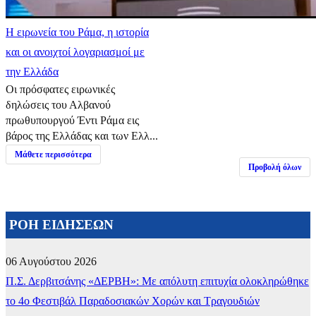
Η ειρωνεία του Ράμα, η ιστορία
και οι ανοιχτοί λογαριασμοί με
την Ελλάδα
Οι πρόσφατες ειρωνικές
δηλώσεις του Αλβανού
πρωθυπουργού Έντι Ράμα εις
βάρος της Ελλάδας και των Ελλ...
Μάθετε περισσότερα
Προβολή όλων
ΡΟΗ ΕΙΔΗΣΕΩΝ
06 Αυγούστου 2026
Π.Σ. Δερβιτσάνης «ΔΕΡΒΗ»: Με απόλυτη επιτυχία ολοκληρώθηκε
το 4ο Φεστιβάλ Παραδοσιακών Χορών και Τραγουδιών