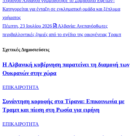
53χρονου Αλβανού γνωμοδότησε το Συμβούλιο Εφετών–
Κατηγορείται για ένταξη σε εγκληματική ομάδα και ξέπλυμα
χρήματος
Πέμπτη, 23 Ιουλίου 2026
Αλβανία: Ανεπανόρθωτες
περιβαλλοντικές ζημιές από το σχέδιο της οικογένειας Τραμπ
Σχετικές Δημοσιεύσεις
Η Αλβανική κυβέρνηση παρατείνει τη διαμονή των
Ουκρανών στην χώρα
ΕΠΙΚΑΙΡΟΤΗΤΑ
Συνάντηση κορυφής στα Τίρανα: Επικοινωνία με
Τραμπ και πίεση στη Ρωσία για ειρήνη
ΕΠΙΚΑΙΡΟΤΗΤΑ