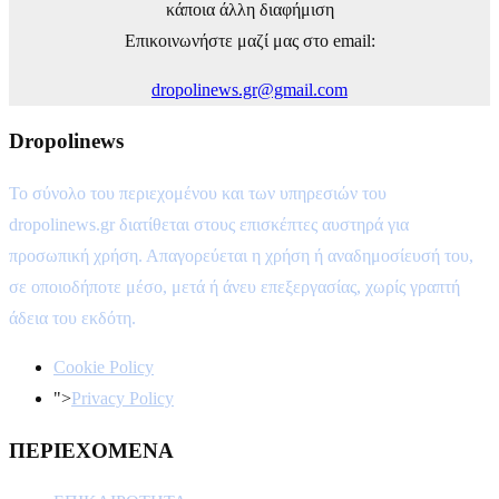
κάποια άλλη διαφήμιση
Επικοινωνήστε μαζί μας στο email:
dropolinews.gr@gmail.com
Dropolinews
Το σύνολο του περιεχομένου και των υπηρεσιών του
dropolinews.gr διατίθεται στους επισκέπτες αυστηρά για
προσωπική χρήση. Απαγορεύεται η χρήση ή αναδημοσίευσή του,
σε οποιοδήποτε μέσο, μετά ή άνευ επεξεργασίας, χωρίς γραπτή
άδεια του εκδότη.
Cookie Policy
">
Privacy Policy
ΠΕΡΙΕΧΟΜΕΝΑ