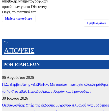
υποβολής κινηματογραφικών
προτάσεων για το Discovery
Days, το εντατικό τετ...
Μάθετε περισσότερα
Προβολή όλων
">
ΑΠΟΨΕΙΣ
ΡΟΗ ΕΙΔΗΣΕΩΝ
06 Αυγούστου 2026
Π.Σ. Δερβιτσάνης «ΔΕΡΒΗ»: Με απόλυτη επιτυχία ολοκληρώθηκε
το 4ο Φεστιβάλ Παραδοσιακών Χορών και Τραγουδιών
30 Ιουλίου 2026
Θεσσαλονίκη: Υπέρ της έκδοσης 53χρονου Αλβανού γνωμοδότησε