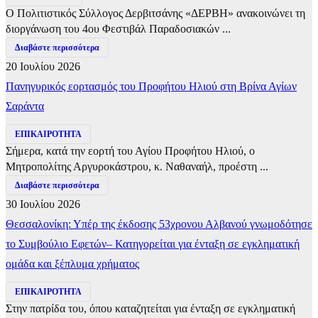
Ο Πολιτιστικός Σύλλογος Δερβιτσάνης «ΔΕΡΒΗ» ανακοινώνει τη
διοργάνωση του 4ου Φεστιβάλ Παραδοσιακών ...
Διαβάστε περισσότερα
20 Ιουλίου 2026
Πανηγυρικός εορτασμός του Προφήτου Ηλιού στη Βρίνα Αγίων
Σαράντα
ΕΠΙΚΑΙΡΟΤΗΤΑ
Σήμερα, κατά την εορτή του Αγίου Προφήτου Ηλιού, ο
Μητροπολίτης Αργυροκάστρου, κ. Ναθαναήλ, προέστη ...
Διαβάστε περισσότερα
30 Ιουλίου 2026
Θεσσαλονίκη: Υπέρ της έκδοσης 53χρονου Αλβανού γνωμοδότησε
το Συμβούλιο Εφετών– Κατηγορείται για ένταξη σε εγκληματική
ομάδα και ξέπλυμα χρήματος
ΕΠΙΚΑΙΡΟΤΗΤΑ
Στην πατρίδα του, όπου καταζητείται για ένταξη σε εγκληματική