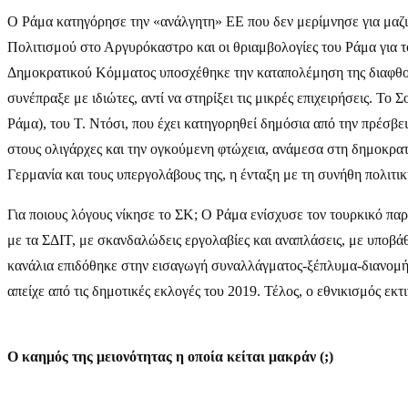
Ο Ράμα κατηγόρησε την «ανάλγητη» ΕΕ που δεν μερίμνησε για μαζι
Πολιτισμού στο Αργυρόκαστρο και οι θριαμβολογίες του Ράμα για τ
Δημοκρατικού Κόμματος υποσχέθηκε την καταπολέμηση της διαφθοράς
συνέπραξε με ιδιώτες, αντί να στηρίξει τις μικρές επιχειρήσεις.
Ράμα), του Τ. Ντόσι, που έχει κατηγορηθεί δημόσια από την πρέσ
στους ολιγάρχες και την ογκούμενη φτώχεια, ανάμεσα στη δημοκρατί
Γερμανία και τους υπεργολάβους της, η ένταξη με τη συνήθη πολι
Για ποιους λόγους νίκησε το ΣΚ; Ο Ράμα ενίσχυσε τον τουρκικό παρ
με τα ΣΔΙΤ, με σκανδαλώδεις εργολαβίες και αναπλάσεις, με υποβά
κανάλια επιδόθηκε στην εισαγωγή συναλλάγματος-ξέπλυμα-διανομή (
απείχε από τις δημοτικές εκλογές του 2019. Τέλος, ο εθνικισμός εκτ
Ο καημός της μειονότητας η οποία κείται μακράν (;)