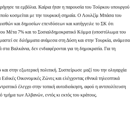
ρήγησε τα εμβόλια. Καίρια ήταν η παρουσία του Τούρκου υπουργού
οποίο κοσμείται με την τουρκική σημαία. Ο Λουλζίμ Μπάσα του
 μισθών και δημοσίων επενδύσεων και κατήγγειλε το ΣΚ ότι
SI του Μέτα 7% και το Σοσιαλδημοκρατικό Κόμμα (υποστύλωμα του
ιμαστεί σε διλήμματα ανάμεσα στη Δύση και στην Τουρκία, ανάμεσα
στα Βαλκάνια, δεν ενδιαφέρονται για τη δημοκρατία. Για τη
 και στην εξωτερική πολιτική. Συσπείρωσε μαζί του την ολιγαρχία
 Ειδικές Οικονομικές Ζώνες και ελέγχοντας εθνικά τηλεοπτικά
τριπτικό έλεγχο στην τοπική αυτοδιοίκηση, αφού η αντιπολίτευση
ιτό τμήμα των Αλβανών, εντός κι εκτός του κράτους.