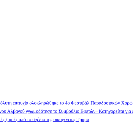
όλυτη επιτυχία ολοκληρώθηκε το 4ο Φεστιβάλ Παραδοσιακών Χορώ
ου Αλβανού γνωμοδότησε το Συμβούλιο Εφετών– Κατηγορείται για έ
ς ζημιές από το σχέδιο της οικογένειας Τραμπ