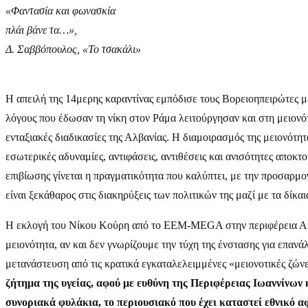
«Φαντασία και φωνασκία
πλάι βάνε τα…»,
Δ. Σαββόπουλος, «Το τσακάλι»
Η απειλή της 14μερης καραντίνας εμπόδισε τους Βορειοηπειρώτες μ
λόγους που έδωσαν τη νίκη στον Ράμα λειτούργησαν και στη μειονότη
ενταξιακές διαδικασίες της Αλβανίας. Η διαμοιρασμός της μειονότη
εσωτερικές αδυναμίες, αντιφάσεις, αντιθέσεις και ανισότητες απο
επιβίωσης γίνεται η πραγματικότητα που καλύπτει, με την προσαρμ
είναι ξεκάθαρος στις διακηρύξεις των πολιτικών της μαζί με τα δίκα
Η εκλογή του Νίκου Κούρη από το ΕΕΜ-MEGA στην περιφέρεια Αυλώ
μειονότητα, αν και δεν γνωρίζουμε την τύχη της ένστασης για επα
μετανάστευση από τις κρατικά εγκαταλελειμμένες «μειονοτικές ζώνε
ζήτημα της υγείας, αφού με ευθύνη της Περιφέρειας Ιωαννίνων
συνοριακά φυλάκια,
το περιουσιακό που έχει καταστεί εθνικό 