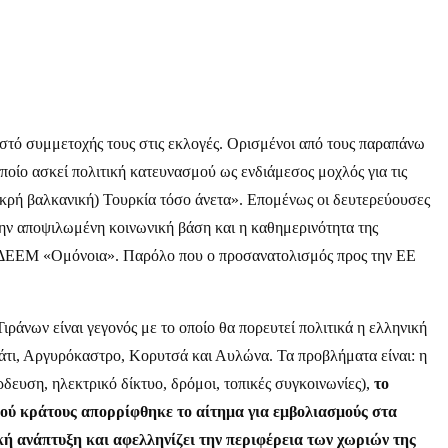
οστό συμμετοχής τους στις εκλογές. Ορισμένοι από τους παραπάνω
οποίο ασκεί πολιτική κατευνασμού ως ενδιάμεσος μοχλός για τις
μικρή βαλκανική) Τουρκία τόσο άνετα». Επομένως οι δευτερεύουσες
την αποψιλωμένη κοινωνική βάση και η καθημερινότητα της
ι η ΔΕΕΜ «Ομόνοια». Παρόλο που ο προσανατολισμός προς την ΕΕ
νων είναι γεγονός με το οποίο θα πορευτεί πολιτικά η ελληνική
ράτι, Αργυρόκαστρο, Κορυτσά και Αυλώνα. Τα προβλήματα είναι: η
δευση, ηλεκτρικό δίκτυο, δρόμοι, τοπικές συγκοινωνίες),
το
ικού κράτους απορρίφθηκε το αίτημα για εμβολιασμούς στα
κή ανάπτυξη και αφελληνίζει την περιφέρεια των χωριών της