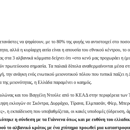
ετανάστες να ψηφίσουν, με το 80% της φυγής να αντιστοιχεί στο ποσ
τα, αλλά η κυρίαρχη αιτία είναι η απουσία του εθνικού κέντρου, το 
τας στα 3 αλβανικά κόμματα δείχνει ότι «στο κενό μας προχωράει η (
κτούν πρωτεύουσα σημασία. Τα παλαιά δίπολα αναθερμαίνονται μέσα σ
ογή, την ανάγκη ενός ενωτικού μειονοτικού πόλου που τυπικά παίζε
ια της μειονότητας, η Ελλάδα παραμένει ο καημός.
νας και του Βαγγέλη Ντούλε από το ΚΕΑΔ στην περιφέρεια των Τιρά
νάληψη εκλογών σε Σκόντρα, Δυρράχιο, Τίρανα, Ελμπασάν, Φίερ, Μπε
ς», η εκπαίδευση που υποβαθμίζεται, οι κακές υποδομές (ύδρευση, άρ
 κόπηκε η σύνδεση με τα Γιάννενα όπως και με ευθύνη του ελλαδ
αφού το αλβανικό κράτος με ένα χτύπημα προωθεί μια καταστροφι