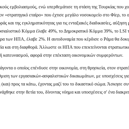
κούς εμβολιασμούς, ενώ υπερθεμάτισε τη στάση της Τουρκίας που χο
ον «στρατηγικό εταίρο» που έχτισε μεγάλο νοσοκομείο στο Φίερ, το 
 και της εγκληματικότητας για τις ενταξιακές διαδικασίες, αύξηση
 Το Σοσιαλιστικό Κόμμα έλαβε 49%, το Δημοκρατικό Κόμμα 39%, το L
βειρα των ΗΠΑ, έλαβε 2%. Η αυτοδυναμία που κέρδισε ο Ράμα θα δοκ
α και στη διαφθορά. Άλλωστε οι ΗΠΑ που επεκτείνονται στρατιωτικά 
τική κατευνασμού, αφορά στην επέκταση οικονομικών συμφερόντων.
άγοντα ο οποίος επένδυσε στην οικονομία, στη θρησκεία, στον στρατό
θμιση των εργασιακών-ασφαλιστικών δικαιωμάτων, με υποσχέσεις για
και) προς τα κάτω, έχοντας μαζί του το δικαστικό σώμα. Άσκησε συν
ινάχθηκε στην 8ετία του, δίνοντας νόημα και υποσχέσεις σ' ένα διακρ