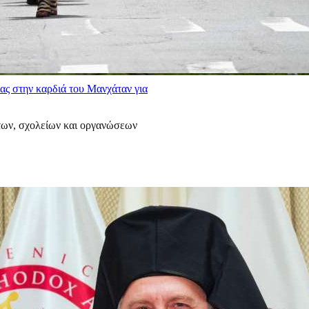
ας στην καρδιά του Μανχάταν για
των, σχολείων και οργανώσεων