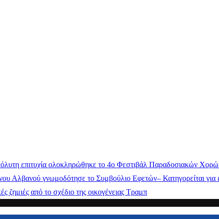
όλυτη επιτυχία ολοκληρώθηκε το 4ο Φεστιβάλ Παραδοσιακών Χορώ
ου Αλβανού γνωμοδότησε το Συμβούλιο Εφετών– Κατηγορείται για έ
ς ζημιές από το σχέδιο της οικογένειας Τραμπ