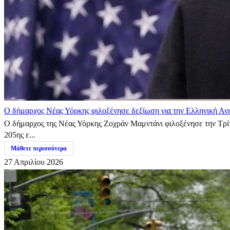
Ο δήμαρχος Νέας Υόρκης φιλοξένησε δεξίωση για την Ελληνική Αν
Ο δήμαρχος της Νέας Υόρκης Ζοχράν Μαμντάνι φιλοξένησε την Τρίτ
205ης ε...
Μάθετε περισσότερα
27 Απριλίου 2026