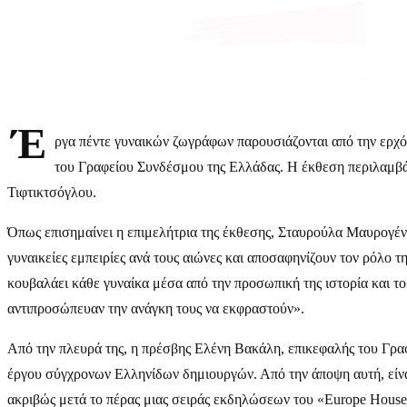
Έ
ργα πέντε γυναικών ζωγράφων παρουσιάζονται από την ερχό
του Γραφείου Συνδέσμου της Ελλάδας. Η έκθεση περιλαμβάν
Τιφτικτσόγλου.
Όπως επισημαίνει η επιμελήτρια της έκθεσης, Σταυρούλα Μαυρογένη
γυναικείες εμπειρίες ανά τους αιώνες και αποσαφηνίζουν τον ρόλο τ
κουβαλάει κάθε γυναίκα μέσα από την προσωπική της ιστορία και το
αντιπροσώπευαν την ανάγκη τους να εκφραστούν».
Από την πλευρά της, η πρέσβης Ελένη Βακάλη, επικεφαλής του Γραφ
έργου σύγχρονων Ελληνίδων δημιουργών. Από την άποψη αυτή, είναι
ακριβώς μετά το πέρας μιας σειράς εκδηλώσεων του «Europe House»