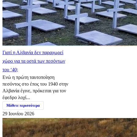
Γιατί η Αλβανία δεν παραχωρεί
χώρο για τα οστά των πεσόντων
του ‘40;
Ενώ η πρώτη ταυτοποίηση
πεσόντος στο έπος του 1940 στην
Αλβανία έγινε, πρόκειται για τον
έφεδρο λοχί...
Μάθετε περισσότερα
29 Ιουνίου 2026