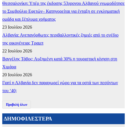
Θεσσαλονίκη: Υπέρ της έκδοσης 53χρονου Αλβανού γνωμοδότησε
το Συμβούλιο Εφετών– Κατηγορείται για ένταξη σε εγκληματική
ομάδα και ξέπλυμα χρήματος
23 Ιουλίου 2026
Αλβανία: Ανεπανόρθωτες περιβαλλοντικές ζημιές από το σχέδιο
της οικογένειας Τραμπ
22 Ιουλίου 2026
Βαγγέλης Τάβος: Αυξημένη κατά 30% η τουριστική κίνηση στη
Χιμάρα
20 Ιουλίου 2026
Γιατί η Αλβανία δεν παραχωρεί χώρο για τα οστά των πεσόντων
του ‘40;
Προβολή όλων
ΔΗΜΟΦΙΛΕΣΤΕΡΑ