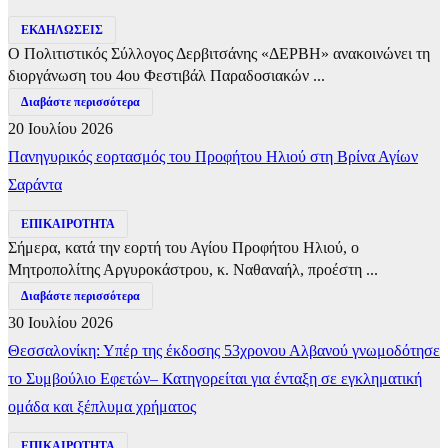
ΕΚΔΗΛΩΣΕΙΣ
Ο Πολιτιστικός Σύλλογος Δερβιτσάνης «ΔΕΡΒΗ» ανακοινώνει τη
διοργάνωση του 4ου Φεστιβάλ Παραδοσιακών ...
Διαβάστε περισσότερα
20 Ιουλίου 2026
Πανηγυρικός εορτασμός του Προφήτου Ηλιού στη Βρίνα Αγίων
Σαράντα
ΕΠΙΚΑΙΡΟΤΗΤΑ
Σήμερα, κατά την εορτή του Αγίου Προφήτου Ηλιού, ο
Μητροπολίτης Αργυροκάστρου, κ. Ναθαναήλ, προέστη ...
Διαβάστε περισσότερα
30 Ιουλίου 2026
Θεσσαλονίκη: Υπέρ της έκδοσης 53χρονου Αλβανού γνωμοδότησε
το Συμβούλιο Εφετών– Κατηγορείται για ένταξη σε εγκληματική
ομάδα και ξέπλυμα χρήματος
ΕΠΙΚΑΙΡΟΤΗΤΑ