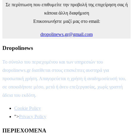
Σε περίπτωση που επιθυμείτε την προβολή της επιχείρηση σας ή
κάποια άλλη διαφήμιση
Επικοινωνήστε μαζί μας στο email:
dropolinews.gr@gmail.com
Dropolinews
Το σύνολο του περιεχομένου και των υπηρεσιών του
dropolinews.gr διατίθεται στους επισκέπτες αυστηρά για
προσωπική χρήση. Απαγορεύεται η χρήση ή αναδημοσίευσή του,
σε οποιοδήποτε μέσο, μετά ή άνευ επεξεργασίας, χωρίς γραπτή
άδεια του εκδότη.
Cookie Policy
">
Privacy Policy
ΠΕΡΙΕΧΟΜΕΝΑ