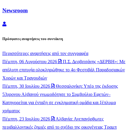
Newsroom
Newsroom
Πρόσφατες αναρτήσεις του συντάκτη
Περισσότερες αναρτήσεις από τον συγγραφέα
Πέμπτη, 06 Αυγούστου 2026
Π.Σ. Δερβιτσάνης «ΔΕΡΒΗ»: Με
απόλυτη επιτυχία ολοκληρώθηκε το 4ο Φεστιβάλ Παραδοσιακών
Χορών και Τραγουδιών
Πέμπτη, 30 Ιουλίου 2026
Θεσσαλονίκη: Υπέρ της έκδοσης
53χρονου Αλβανού γνωμοδότησε το Συμβούλιο Εφετών–
Κατηγορείται για ένταξη σε εγκληματική ομάδα και ξέπλυμα
χρήματος
Πέμπτη, 23 Ιουλίου 2026
Αλβανία: Ανεπανόρθωτες
περιβαλλοντικές ζημιές από το σχέδιο της οικογένειας Τραμπ