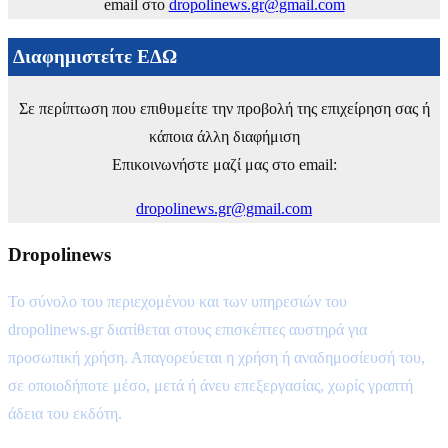
email στο
dropolinews.gr@gmail.com
Διαφημιστείτε ΕΔΩ
Σε περίπτωση που επιθυμείτε την προβολή της επιχείρηση σας ή
κάποια άλλη διαφήμιση
Επικοινωνήστε μαζί μας στο email:
dropolinews.gr@gmail.com
Dropolinews
Το σύνολο του περιεχομένου και των υπηρεσιών του
dropolinews.gr διατίθεται στους επισκέπτες αυστηρά για
προσωπική χρήση. Απαγορεύεται η χρήση ή αναδημοσίευσή του,
σε οποιοδήποτε μέσο, μετά ή άνευ επεξεργασίας, χωρίς γραπτή
άδεια του εκδότη.