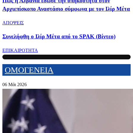
Πώς η Αλβανία έδωσε την υπηκοότητα στον
Αρχιεπίσκοπο Αναστάσιο σύμφωνα με τον Ιλίρ Μέτα
ΑΠΟΨΕΙΣ
Συνελήφθη ο Ιλίρ Μέτα από το SPAK (Βίντεο)
ΕΠΙΚΑΙΡΟΤΗΤΑ
ΟΜΟΓΕΝΕΙΑ
06 Μάι 2026