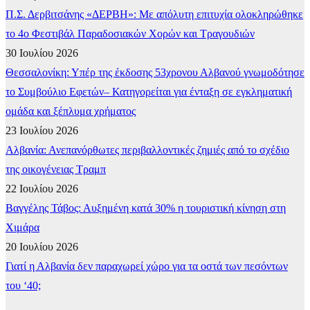
Π.Σ. Δερβιτσάνης «ΔΕΡΒΗ»: Με απόλυτη επιτυχία ολοκληρώθηκε
το 4ο Φεστιβάλ Παραδοσιακών Χορών και Τραγουδιών
30 Ιουλίου 2026
Θεσσαλονίκη: Υπέρ της έκδοσης 53χρονου Αλβανού γνωμοδότησε
το Συμβούλιο Εφετών– Κατηγορείται για ένταξη σε εγκληματική
ομάδα και ξέπλυμα χρήματος
23 Ιουλίου 2026
Αλβανία: Ανεπανόρθωτες περιβαλλοντικές ζημιές από το σχέδιο
της οικογένειας Τραμπ
22 Ιουλίου 2026
Βαγγέλης Τάβος: Αυξημένη κατά 30% η τουριστική κίνηση στη
Χιμάρα
20 Ιουλίου 2026
Γιατί η Αλβανία δεν παραχωρεί χώρο για τα οστά των πεσόντων
του ‘40;