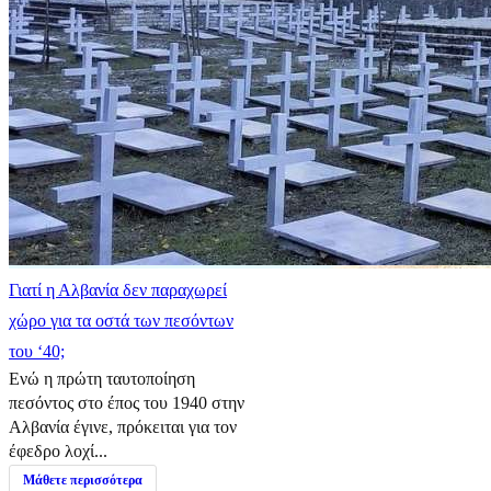
Γιατί η Αλβανία δεν παραχωρεί
χώρο για τα οστά των πεσόντων
του ‘40;
Ενώ η πρώτη ταυτοποίηση
πεσόντος στο έπος του 1940 στην
Αλβανία έγινε, πρόκειται για τον
έφεδρο λοχί...
Μάθετε περισσότερα