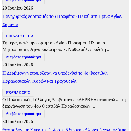
Διαβάστε περισσότερα
20 Ιουλίου 2026
Πανηγυρικός εορτασμός του Προφήτου Ηλιού στη Βρίνα Αγίων
Σαράντα
ΕΠΙΚΑΙΡΟΤΗΤΑ
Σήμερα, κατά την εορτή του Αγίου Προφήτου Ηλιού, ο
Μητροπολίτης Αργυροκάστρου, κ. Ναθαναήλ, προέστη ...
Διαβάστε περισσότερα
20 Ιουλίου 2026
Η Δερβιτσάνη ετοιμάζεται να υποδεχθεί το 4ο Φεστιβάλ
Παραδοσιακών Χορών και Τραγουδιών
ΕΚΔΗΛΩΣΕΙΣ
Ο Πολιτιστικός Σύλλογος Δερβιτσάνης «ΔΕΡΒΗ» ανακοινώνει τη
διοργάνωση του 4ου Φεστιβάλ Παραδοσιακών ...
Διαβάστε περισσότερα
30 Ιουλίου 2026
Θεσσαλονίκη: Υπέρ της έκδοσης 53χρονου Αλβανού γνωμοδότησε