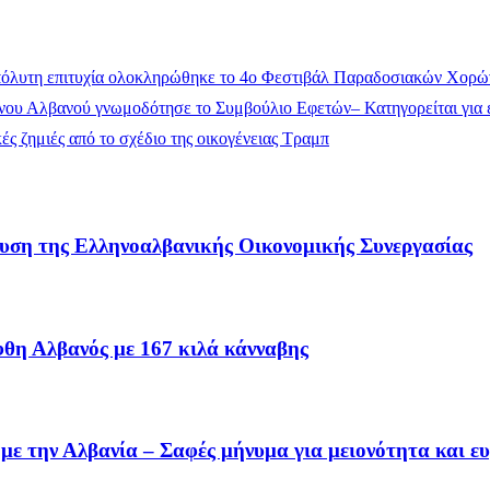
όλυτη επιτυχία ολοκληρώθηκε το 4ο Φεστιβάλ Παραδοσιακών Χορώ
ου Αλβανού γνωμοδότησε το Συμβούλιο Εφετών– Κατηγορείται για έ
ς ζημιές από το σχέδιο της οικογένειας Τραμπ
υση της Ελληνοαλβανικής Οικονομικής Συνεργασίας
θη Αλβανός με 167 κιλά κάνναβης
με την Αλβανία – Σαφές μήνυμα για μειονότητα και ε