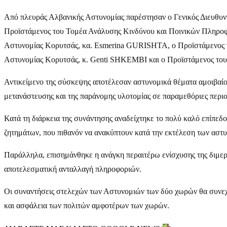
Από πλευράς Αλβανικής Αστυνομίας παρέστησαν o Γενικός Διευθυ
Προϊστάμενος του Τομέα Ανάλυσης Κινδύνου και Ποινικών Πληροφ
Αστυνομίας Κορυτσάς, κα. Esmerina GURISHTA, ο Προϊστάμενος τ
Αστυνομίας Κορυτσάς, κ. Genti SHKEMBI και ο Προϊστάμενος του
Αντικείμενο της σύσκεψης αποτέλεσαν αστυνομικά θέματα αμοιβαίου
μετανάστευσης και της παράνομης υλοτομίας σε παραμεθόριες περιο
Κατά τη διάρκεια της συνάντησης αναδείχτηκε το πολύ καλό επίπεδ
ζητημάτων, που πιθανόν να ανακύπτουν κατά την εκτέλεση των αστ
Παράλληλα, επισημάνθηκε η ανάγκη περαιτέρω ενίσχυσης της διμερ
αποτελεσματική ανταλλαγή πληροφοριών.
Οι συναντήσεις στελεχών των Αστυνομιών των δύο χωρών θα συνεχι
και ασφάλεια των πολιτών αμφοτέρων των χωρών.