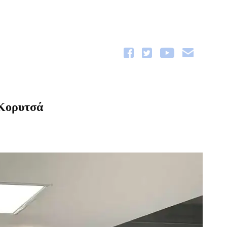
 Κορυτσά