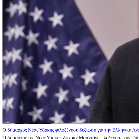
Ο δήμαρχος Νέας Υόρκης φιλοξένησε δεξίωση για την Ελληνική Αν
Ο δήμαρχος της Νέας Υόρκης Ζοχράν Μαμντάνι φιλοξένησε την Τρίτ