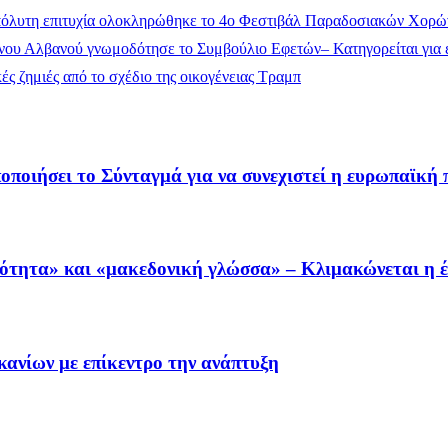
όλυτη επιτυχία ολοκληρώθηκε το 4ο Φεστιβάλ Παραδοσιακών Χορώ
ου Αλβανού γνωμοδότησε το Συμβούλιο Εφετών– Κατηγορείται για έ
ς ζημιές από το σχέδιο της οικογένειας Τραμπ
οποιήσει το Σύνταγμά για να συνεχιστεί η ευρωπαϊκή 
ότητα» και «μακεδονική γλώσσα» – Κλιμακώνεται η 
ανίων με επίκεντρο την ανάπτυξη