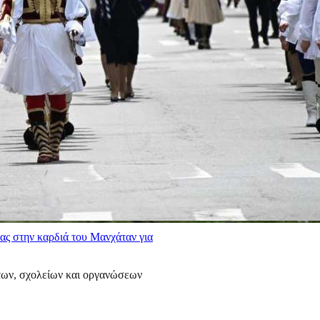
ας στην καρδιά του Μανχάταν για
των, σχολείων και οργανώσεων