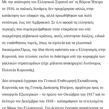
Με την απόσυρση του Ελληνικού Στρατού απ' τη Βόρεια Ήπειρο
το 1916, οι ιταλικές δυνάμεις δεν προχώρησαν απλώς στην
κατάκτηση των εδαφών της, αλλά προωθήθηκαν και πολύ
νοτιότερα, έως τον Αμβρακικό. Σε ό,τι αφορά τις ελληνικές
περιοχές που συμπεριλήφθηκαν στην επικράτεια του υπό
συγκρότηση αλβανικού κράτους, αυτές υπέστησαν διώξεις, ειδικά
σε ευαίσθητους τομείς, όπως τα σχολεία και τα γλωσσικά
δικαιώματα.Όμως, την ίδια πίεση υφίστατο και ο Ελληνισμός στην
Κορυτσά, που τελούσε εκείνο το διάστημα υπό την κυριαρχία των
γαλλικών στρατευμάτων (είχε μάλιστα ανακηρυχτεί Αυτόνομος
Πολιτεία Κορυτσάς).
Δύο ιστορικά έγγραφα του Γενικού Επιθεωρητή Εκπαίδευσης
Κορυτσάς και της Γενικής Διοίκησης Ηπείρου, αμφότερα προς το
υπουργείο Εξωτερικών – το πρώτο τον Οκτώβριο του 1917 και το
δεύτερο τον Δεκέμβριο του 1918 – καταγράφουν τα τετελεσμένα
εις βάρος του Ελληνισμού. Στο δεύτερο έγγραφο αναφέρονται τα