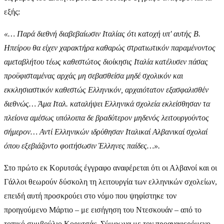
εξής:
«… Παρά διεθνή διαβεβαίωσιν Ιταλίας ότι κατοχή υπ' αυτής Β.
Ηπείρου θα είχεν χαρακτήρα καθαρώς στρατιωτικόν παραμένοντος
αμεταβλήτου τέως καθεστώτος διοίκησις Ιταλία κατέλυσεν πάσας
προϋφισταμένας αρχάς μη σεβασθείσα μηδέ σχολικόν και
εκκλησιαστικόν καθεστώς Ελληνικόν, αρχαιότατον εξασφαλισθέν
διεθνώς… Άμα Ιταλ. καταλήψει Ελληνικά σχολεία εκλείσθησαν τα
πλείονα αμέσως υπόλοιπα δε βραδύτερον μηδενός λειτουργούντος
σήμερον… Αντί Ελληνικών ιδρύθησαν Ιταλικαί Αλβανικαί σχολαί
όπου εξεβιάζοντο φοιτήσωσιν Έλληνες παίδες…».
Στο πρώτο εκ Κορυτσάς έγγραφο αναφέρεται ότι οι Αλβανοί και οι
Γάλλοι θεωρούν δύσκολη τη λειτουργία των ελληνικών σχολείων,
επειδή αυτή προσκρούει στο νόμο που ψηφίστηκε τον
προηγούμενο Μάρτιο – με εισήγηση του Ντεσκουάν – από το
τοπικό συμβούλιο Κορυτσάς. Σύμφωνα με τον προαναφερόμενο