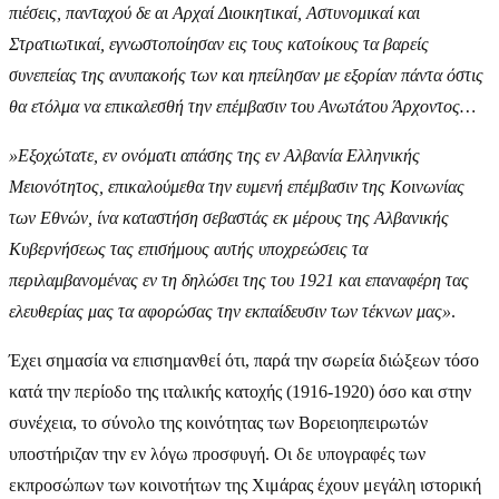
πιέσεις, πανταχού δε αι Αρχαί Διοικητικαί, Αστυνομικαί και
Στρατιωτικαί, εγνωστοποίησαν εις τους κατοίκους τα βαρείς
συνεπείας της ανυπακοής των και ηπείλησαν με εξορίαν πάντα όστις
θα ετόλμα να επικαλεσθή την επέμβασιν του Ανωτάτου Άρχοντος…
»Εξοχώτατε, εν ονόματι απάσης της εν Αλβανία Ελληνικής
Μειονότητος, επικαλούμεθα την ευμενή επέμβασιν της Κοινωνίας
των Εθνών, ίνα καταστήση σεβαστάς εκ μέρους της Αλβανικής
Κυβερνήσεως τας επισήμους αυτής υποχρεώσεις τα
περιλαμβανομένας εν τη δηλώσει της του 1921 και επαναφέρη τας
ελευθερίας μας τα αφορώσας την εκπαίδευσιν των τέκνων μας»
.
Έχει σημασία να επισημανθεί ότι, παρά την σωρεία διώξεων τόσο
κατά την περίοδο της ιταλικής κατοχής (1916-1920) όσο και στην
συνέχεια, το σύνολο της κοινότητας των Βορειοηπειρωτών
υποστήριζαν την εν λόγω προσφυγή. Οι δε υπογραφές των
εκπροσώπων των κοινοτήτων της Χιμάρας έχουν μεγάλη ιστορική