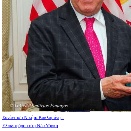
Συνάντηση Νικήτα Κακλαμάνη –
Ελπιδοφόρου στη Νέα Υόρκη