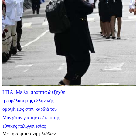
ΗΠΑ: Με λαμπρότητα διεξήχθη
η παρέλαση της ελληνικής
ομογένειας στην καρδιά του
Μανχάταν για την επέτειο της
εθνικής παλιγγενεσίας
Με τη συμμετοχή χιλιάδων