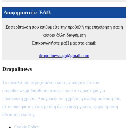
Διαφημιστείτε ΕΔΩ
Σε περίπτωση που επιθυμείτε την προβολή της επιχείρηση σας ή
κάποια άλλη διαφήμιση
Επικοινωνήστε μαζί μας στο email:
dropolinews.gr@gmail.com
Dropolinews
Το σύνολο του περιεχομένου και των υπηρεσιών του
dropolinews.gr διατίθεται στους επισκέπτες αυστηρά για
προσωπική χρήση. Απαγορεύεται η χρήση ή αναδημοσίευσή του,
σε οποιοδήποτε μέσο, μετά ή άνευ επεξεργασίας, χωρίς γραπτή
άδεια του εκδότη.
Cookie Policy