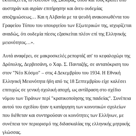
αυστηράν και αγρίαν επιτήρησην και άνευ ουδεμίας
αποζημιώσεως… Και η Αλβανία με τα ψευδή ανακοινωθέντα του
Γραφείου Τύπου του υπουργείου των Εξωτερικών της, ισχυρίζεται
αναιδώς, ότι ουδεμία πίεσις εξασκείται πλέον επί της Ελληνικής
μειονότητος…».
Αυτά αναφέρει, σε μακροσκελές ρεπορτάζ απ' το κεφαλοχώρι της
Δρόπολης, Δερβιτσάνη, ο Χαρ. Σ. Πανταζής, σε ανταπόκριση του
στον "Νέο Κόσμο" – στις 4 Δεκεμβρίου του 1934. Η Εθνική
Ελληνική Μειονότητα ήδη από τις 18 Σεπτεμβρίου είχε καλέσει
επιτυχώς σε γενική σχολική αποχή, ως αντίδραση στο σχέδιο
νόμου των Τιράνων περί "κρατικοποίησης της παιδείας". Συνέπεια
αυτού του σχεδίου ήταν η κατάργηση των κοινοτικών σχολείων
που διέθεταν και συντηρούσαν οι κοινότητες των Ελλήνων, με
συνέπεια τον περιορισμό της διδασκαλίας της ελληνικής μητρικής
γλώσσας.