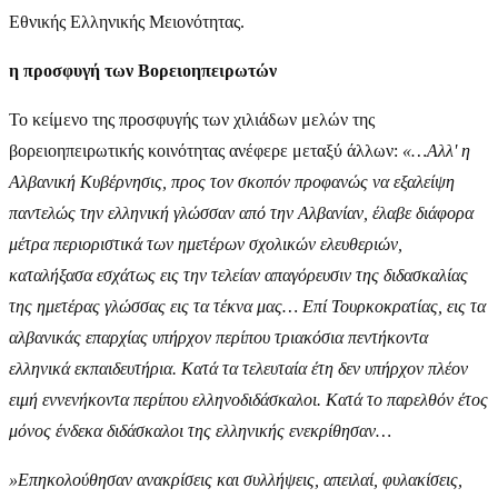
Εθνικής Ελληνικής Μειονότητας.
η προσφυγή των Βορειοηπειρωτών
Το κείμενο της προσφυγής των χιλιάδων μελών της
βορειοηπειρωτικής κοινότητας ανέφερε μεταξύ άλλων:
«…Αλλ' η
Αλβανική Κυβέρνησις, προς τον σκοπόν προφανώς να εξαλείψη
παντελώς την ελληνική γλώσσαν από την Αλβανίαν, έλαβε διάφορα
μέτρα περιοριστικά των ημετέρων σχολικών ελευθεριών,
καταλήξασα εσχάτως εις την τελείαν απαγόρευσιν της διδασκαλίας
της ημετέρας γλώσσας εις τα τέκνα μας… Επί Τουρκοκρατίας, εις τα
αλβανικάς επαρχίας υπήρχον περίπου τριακόσια πεντήκοντα
ελληνικά εκπαιδευτήρια. Κατά τα τελευταία έτη δεν υπήρχον πλέον
ειμή εννενήκοντα περίπου ελληνοδιδάσκαλοι. Κατά το παρελθόν έτος
μόνος ένδεκα διδάσκαλοι της ελληνικής ενεκρίθησαν…
»Επηκολούθησαν ανακρίσεις και συλλήψεις, απειλαί, φυλακίσεις,