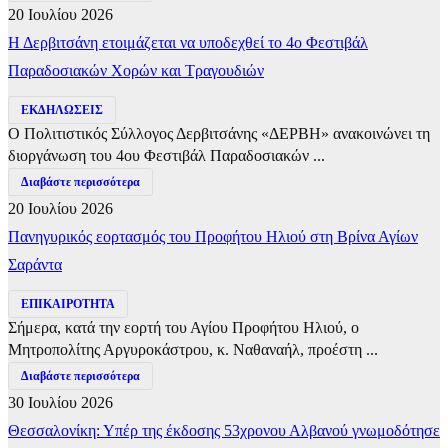
20 Ιουλίου 2026
Η Δερβιτσάνη ετοιμάζεται να υποδεχθεί το 4ο Φεστιβάλ
Παραδοσιακών Χορών και Τραγουδιών
ΕΚΔΗΛΩΣΕΙΣ
Ο Πολιτιστικός Σύλλογος Δερβιτσάνης «ΔΕΡΒΗ» ανακοινώνει τη
διοργάνωση του 4ου Φεστιβάλ Παραδοσιακών ...
Διαβάστε περισσότερα
20 Ιουλίου 2026
Πανηγυρικός εορτασμός του Προφήτου Ηλιού στη Βρίνα Αγίων
Σαράντα
ΕΠΙΚΑΙΡΟΤΗΤΑ
Σήμερα, κατά την εορτή του Αγίου Προφήτου Ηλιού, ο
Μητροπολίτης Αργυροκάστρου, κ. Ναθαναήλ, προέστη ...
Διαβάστε περισσότερα
30 Ιουλίου 2026
Θεσσαλονίκη: Υπέρ της έκδοσης 53χρονου Αλβανού γνωμοδότησε