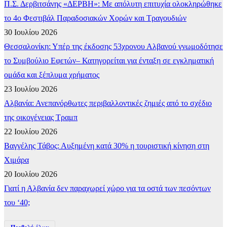
Π.Σ. Δερβιτσάνης «ΔΕΡΒΗ»: Με απόλυτη επιτυχία ολοκληρώθηκε
το 4ο Φεστιβάλ Παραδοσιακών Χορών και Τραγουδιών
30 Ιουλίου 2026
Θεσσαλονίκη: Υπέρ της έκδοσης 53χρονου Αλβανού γνωμοδότησε
το Συμβούλιο Εφετών– Κατηγορείται για ένταξη σε εγκληματική
ομάδα και ξέπλυμα χρήματος
23 Ιουλίου 2026
Αλβανία: Ανεπανόρθωτες περιβαλλοντικές ζημιές από το σχέδιο
της οικογένειας Τραμπ
22 Ιουλίου 2026
Βαγγέλης Τάβος: Αυξημένη κατά 30% η τουριστική κίνηση στη
Χιμάρα
20 Ιουλίου 2026
Γιατί η Αλβανία δεν παραχωρεί χώρο για τα οστά των πεσόντων
του ‘40;