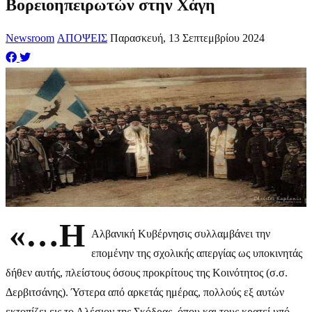
Βορειοηπειρωτών στην Χάγη
Newsroom
ΑΠΟΨΕΙΣ
Παρασκευή, 13 Σεπτεμβρίου 2024
«…Η
Αλβανική Κυβέρνησις συλλαμβάνει την
επομένην της σχολικής απεργίας ως υποκινητάς
δήθεν αυτής, πλείστους όσους προκρίτους της Κοινότητος (σ.σ.
Δερβιτσάνης). Ύστερα από αρκετάς ημέρας, πολλούς εξ αυτών
εκτοπίζει εις το Αλέσιον της Σκόδρας, όπου και τους κρατεί υπό