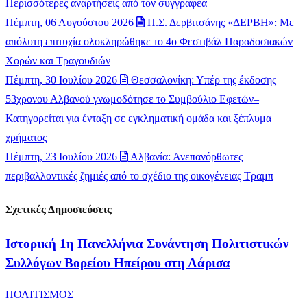
Περισσότερες αναρτήσεις από τον συγγραφέα
Πέμπτη, 06 Αυγούστου 2026
Π.Σ. Δερβιτσάνης «ΔΕΡΒΗ»: Με
απόλυτη επιτυχία ολοκληρώθηκε το 4ο Φεστιβάλ Παραδοσιακών
Χορών και Τραγουδιών
Πέμπτη, 30 Ιουλίου 2026
Θεσσαλονίκη: Υπέρ της έκδοσης
53χρονου Αλβανού γνωμοδότησε το Συμβούλιο Εφετών–
Κατηγορείται για ένταξη σε εγκληματική ομάδα και ξέπλυμα
χρήματος
Πέμπτη, 23 Ιουλίου 2026
Αλβανία: Ανεπανόρθωτες
περιβαλλοντικές ζημιές από το σχέδιο της οικογένειας Τραμπ
Σχετικές Δημοσιεύσεις
Ιστορική 1η Πανελλήνια Συνάντηση Πολιτιστικών
Συλλόγων Βορείου Ηπείρου στη Λάρισα
ΠΟΛΙΤΙΣΜΟΣ