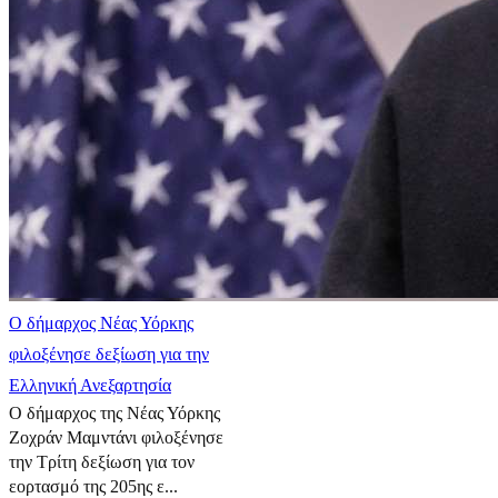
Ο δήμαρχος Νέας Υόρκης
φιλοξένησε δεξίωση για την
Ελληνική Ανεξαρτησία
Ο δήμαρχος της Νέας Υόρκης
Ζοχράν Μαμντάνι φιλοξένησε
την Τρίτη δεξίωση για τον
εορτασμό της 205ης ε...