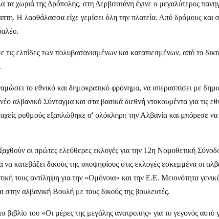
α τα χωριά της Δρόπολης, στη Δερβιτσιάνη έγινε ο μεγαλύτερος παν
απτη. Η λαοθάλασσα είχε γεμίσει όλη την πλατεία. Από δρόμους και 
ραλέο.
τις ελπίδες των πολυβασανισμένων και καταπιεσμένων, από το δικτ
.
αμώσει το εθνικό και δημοκρατικό φρόνημα, να υπερασπίσει με δημο
ο νέο αλβανικό Σύνταγμα και στα βασικά διεθνή ντοκουμέντα για τις
είς ρυθμούς εξαπλώθηκε σ' ολόκληρη την Αλβανία και μπόρεσε να 
εξαχθούν οι πρώτες ελεύθερες εκλογές για την 12η Νομοθετική Σύ
α να κατεβάζει δικούς της υποψηφίους στις εκλογές εσκεμμένα οι αλ
στική τους αντίληψη για την «Ομόνοια» και την Ε.Ε. Μειονότητα γενι
ι στην αλβανική Βουλή με τους δικούς της βουλευτές.
ο βιβλίο του «Οι μέρες της μεγάλης ανατροπής» για το γεγονός αυτό