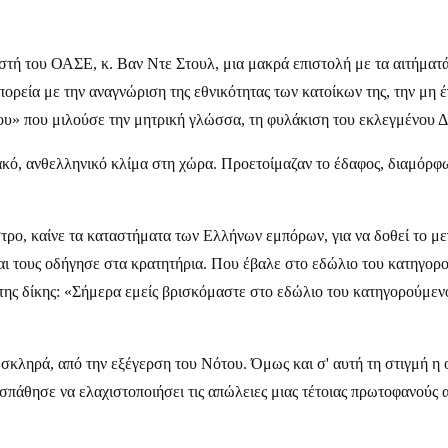
ή του ΟΑΣΕ, κ. Βαν Ντε Στουλ, μια μακρά επιστολή με τα αιτήματά τ
πορεία με την αναγνώριση της εθνικότητας των κατοίκων της, την μη 
ου» που μιλούσε την μητρική γλώσσα, τη φυλάκιση του εκλεγμένου
ακό, ανθελληνικό κλίμα στη χώρα. Προετοίμαζαν το έδαφος, διαμόρφ
τρο, καίνε τα καταστήματα των Ελλήνων εμπόρων, για να δοθεί το μ
 και τους οδήγησε στα κρατητήρια. Που έβαλε στο εδώλιο του κατηγ
της δίκης: «Σήμερα εμείς βρισκόμαστε στο εδώλιο του κατηγορούμενο
ηρά, από την εξέγερση του Νότου. Όμως και σ' αυτή τη στιγμή η ορ
πάθησε να ελαχιστοποιήσει τις απώλειες μιας τέτοιας πρωτοφανούς αν