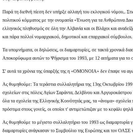
Παρά τη διεθνή πίεση δεν υπήρξε αλλαγή του εκλογικού νόμου,. Στ
πολιτικού κόμματος με την ονομασία «Ένωση για τα Ανθρώπινα Δικα
ελληνικός πληθυσμός σε όλη την Αλβανία και οι Βλάχοι και αναδείξα
και πάρα πολλοί νομαρχιακού, δημοτικοί και επαρχιακοί σύμβουλοι.
Τα υπομνήματα, οι δηλώσεις, οι διαμαρτυρίες, σε τακτά χρονικά δια
Αποκορύφωμα αυτών το Ψήφισμα του 1993, με 12 αιτήματα για το οπ
Σ' αυτά τα χρόνια της ύπαρξής της η «ΟMONOIA» δεν έπαψε να αγωνί
Ας θυμηθούμε: Τα τεράστια συλλαλητήρια της 13ης Οκτωβρίου 1991
σχολείων στις πόλεις Αγίων Σαράντα, Δελβίνου και Αργυροκάστρου
όλα τα σχολεία της Ελληνικής Κοινότητάς μας, τα «άνομα» σχολεία
πρόστιμα στους γονείς, οι οποίοι τ' αντιμετώπιζαν με το κεφάλι ψ
Ας θυμηθούμε το μέγιστο συλλαλητήριο του 1993 ως διαμαρτυρία γ
διαμαρτυρίες ανάγκασαν το Συμβούλιο της Ευρώπης και τον ΟΑΣΕ ν