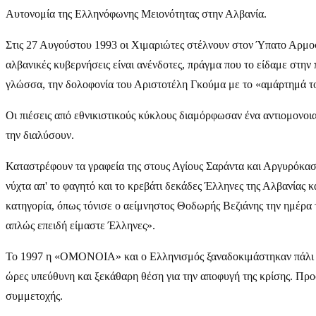
Αυτονομία της Ελληνόφωνης Μειονότητας στην Αλβανία.
Στις 27 Αυγούστου 1993 οι Χιμαριώτες στέλνουν στον Ύπατο Αρμοστ
αλβανικές κυβερνήσεις είναι ανένδοτες, πράγμα που το είδαμε στην 
γλώσσα, την δολοφονία του Αριστοτέλη Γκούμα με το «αμάρτημά τ
Οι πιέσεις από εθνικιστικούς κύκλους διαμόρφωσαν ένα αντιομονοι
την διαλύσουν.
Καταστρέφουν τα γραφεία της στους Αγίους Σαράντα και Αργυρόκασ
νύχτα απ' το φαγητό και το κρεβάτι δεκάδες Έλληνες της Αλβανίας
κατηγορία, όπως τόνισε ο αείμνηστος Θοδωρής Βεζιάνης την ημέρα 
απλώς επειδή είμαστε Έλληνες».
Το 1997 η «ΟΜΟΝΟΙΑ» και ο Ελληνισμός ξαναδοκιμάστηκαν πάλι σκλ
ώρες υπεύθυνη και ξεκάθαρη θέση για την αποφυγή της κρίσης. Προσ
συμμετοχής.