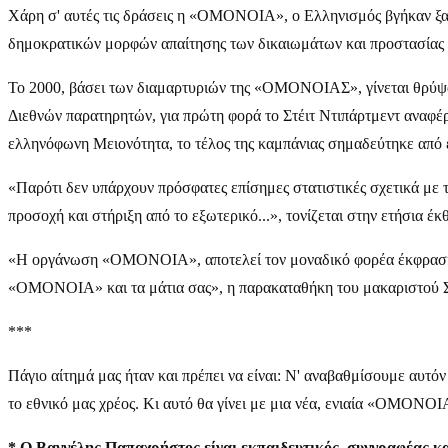
Χάρη σ' αυτές τις δράσεις η «ΟΜΟΝΟΙΑ», ο Ελληνισμός βγήκαν ξανά
δημοκρατικών μορφών απαίτησης των δικαιωμάτων και προστασίας τ
Το 2000, βάσει των διαμαρτυριών της «ΟΜΟΝΟΙΑΣ», γίνεται θρύψαλ
Διεθνών παρατηρητών, για πρώτη φορά το Στέιτ Ντιπάρτμεντ αναφέρ
ελληνόφωνη Μειονότητα, το τέλος της καμπάνιας σημαδεύτηκε από ε
«Παρότι δεν υπάρχουν πρόσφατες επίσημες στατιστικές σχετικά με 
προσοχή και στήριξη από το εξωτερικό...», τονίζεται στην ετήσια έκ
«Η οργάνωση «ΟΜΟΝΟΙΑ», αποτελεί τον μοναδικό φορέα έκφρασης 
«ΟΜΟΝΟΙΑ» και τα μάτια σας», η παρακαταθήκη του μακαριστού Σε
***
Πάγιο αίτημά μας ήταν και πρέπει να είναι: Ν' αναβαθμίσουμε αυτόν 
το εθνικό μας χρέος. Κι αυτό θα γίνει με μια νέα, ενιαία «ΟΜΟΝΟΙ
* Ο Βαγγέλης Παπαχρήστος είναι εκπαιδευτικός, συγγραφέας κα