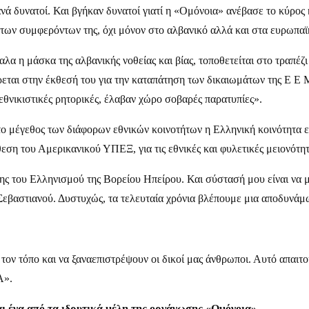
 δυνατοί. Και βγήκαν δυνατοί γιατί η «Ομόνοια» ανέβασε το κύρος κ
ων συμφερόντων της, όχι μόνον στο αλβανικό αλλά και στα ευρωπαϊ
α η μάσκα της αλβανικής νοθείας και βίας, τοποθετείται στο τραπ
εται στην έκθεσή του για την καταπάτηση των δικαιωμάτων της Ε Ε 
θνικιστικές ρητορικές, έλαβαν χώρο σοβαρές παρατυπίες».
το μέγεθος των διάφορων εθνικών κοινοτήτων η Ελληνική κοινότητα 
θεση του Αμερικανικού ΥΠΕΞ, για τις εθνικές και φυλετικές μειονότητ
του Ελληνισμού της Βορείου Ηπείρου. Και σύστασή μου είναι να μ
βαστιανού. Δυστυχώς, τα τελευταία χρόνια βλέπουμε μια αποδυνάμω
τον τόπο και να ξαναεπιστρέψουν οι δικοί μας άνθρωποι. Αυτό απαιτού
Α».
ι ένα από τα ιδρυτικά μέλη της οργάνωσης «Ομόνοια»