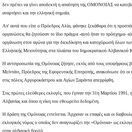
δεν πρέπει να γίνει αποδεκτή η απαίτηση της ΟΜΟΝΟΙΑΣ να κατεβά
αναρτήσει και την ελληνική σημαία.
Απ' αυτά που είπε ο Πρόεδρος Αλία, φάνηκε ξεκάθαρα ότι η προσπά
οργανώσεις θα ζητούσαν το ίδιο πράγμα -αυτό ήταν το πρόσχημα- α
οργάνωση στον αγώνα για την διεκδίκηση και κατοχύρωσή όλων των 
Ελληνικής Μειονότητας στα πλαίσια του δημοκρατικού Αλβανικού
Η αντιπροσωπία της Ομόνοιας ζήτησε, εκτός από τους υποψήφιους βο
Μεϊντάνι, Πρόεδρος της Εφορευτικής Επιτροπής, ανακοίνωσε ότι οι
στις πόλεις Αργυροκάστρου και Αγίων Σαράντα απερρίφθη.
Στις πρώτες ελεύθερες εκλογές, που έγιναν την 31η Μαρτίου 1991, η
Αλβανίας και όπου η νίκη του εθεωρείτο δεδομένη.
Η δράση της Ομόνοιας εντείνεται. Άρχισαν οι επαφές και οι διαβου
εκλογικός νόμος ο οποίος δεν αναγνωρίζει την «Ομόνοια» ως εκλογι
στην αλβανική βουλή.