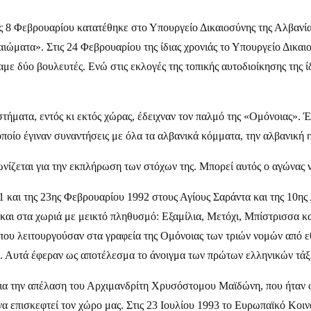
ις 8 Φεβρουαρίου κατατέθηκε στο Υπουργείο Δικαιοσύνης της Αλβανίας
ιώματα». Στις 24 Φεβρουαρίου της ίδιας χρονιάς το Υπουργείο Δικα
με δύο βουλευτές. Ενώ στις εκλογές της τοπικής αυτοδιοίκησης της ίδ
στήματα, εντός κι εκτός χώρας, έδειχναν τον παλμό της «Ομόνοιας». Έ
οίο έγιναν συναντήσεις με όλα τα αλβανικά κόμματα, την αλβανική η
ζεται για την εκπλήρωση των στόχων της. Μπορεί αυτός ο αγώνας να 
 και της 23ης Φεβρουαρίου 1992 στους Αγίους Σαράντα και της 10ης
 και στα χωριά με μεικτό πληθυσμό: Εξαμίλια, Μετόχι, Μπίστρισσα 
 που λειτουργούσαν στα γραφεία της Ομόνοιας των τριών νομών από ε
ηλά. Αυτά έφεραν ως αποτέλεσμα το άνοιγμα των πρώτων ελληνικών τάξ
ια την απέλαση του Αρχιμανδρίτη Χρυσόστομου Μαϊδώνη, που ήταν φυ
α επισκεφτεί τον χώρο μας. Στις 23 Ιουλίου 1993 το Ευρωπαϊκό Κοι