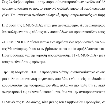
Στις 24 Φεβρουαρίου, με την παρουσία αντιπροσώπων σχεδόν απ' όλ
πραγματοποιείται το πρώτο ειρηνικό συλλαλητήριο. Η χαρά απερίγρ
γίνει. Τα μεγάφωνα αχούσαν ελληνικά, πράγμα πρωτοφανές και θαρ
Η ίδρυση της ΟΜΟΝΟΙΑΣ ήταν μια αναγκαιότητα. Αυτή αναπτέρωσε 
θα εκπλήρωνε τους πόθους των παππούδων και προπαππούδων τους
«Η ΟΜΟΝΟΙΑ ιδρύεται για να εκπληρώσει ένα ιερό ιδανικό, να δυν
της Μειονότητας, όπου κι αν βρίσκονται, τα οποία προβλέπονται στ
Πρωτοβουλίας για την ίδρυση της οργάνωσης. Η «ΟΜΟΝΟΙΑ» με ταχ
τους το εθνικό τους φρόνημα.
Την 31η Μαρτίου 1991 με προεδρικό διάταγμα αποφασίστηκε να δι
μια πολιτικο-κοινωνική οργάνωση, που βάσει νόμου είχε το δικαίωμ
κουβαλούσαν την νοοτροπία του χθες, αλλά και πιο πολύ την εθνικι
αναγνωριστεί ως εκλογικό υποκείμενο, άρα να μην αντιπροσωπεύετα
Ο Μενέλαος Β. Δαλιάνης, τότε μέλος του Συμβουλίου Προεδρίας, στ