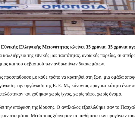
θνικής Ελληνικής Μειονότητας κλείνει 35 χρόνια. 35 χρόνια α
 καλλιέργεια της εθνικής μας ταυτότητας, ανοδικής πορείας, συσπεί
ονομίας και του σεβασμού των ανθρωπίνων δικαιωμάτων.
στώς προσπαθούσε με κάθε τρόπο να κρατηθεί στη ζωή, μια ομάδα απ
οργάνωση, την οργάνωση της Ε. Ε. Μ., κάνοντας πραγματικότητα ένα
τελέστηκαν και χάθηκαν χωρίς ίχνος, χωρίς τάφο, χωρίς όνομα.
δει την απόφαση της ίδρυσης. Ο αντίλαλος εξαπλώθηκε σαν το Πασχα
τηκαν στα μάτια. Μέσα τους ξύπνησαν τα μαθήματα των προγόνων τους,