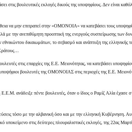
σει στις βουλευτικές εκλογές δικούς της υποψηφίους. Δεν είναι κα
θεια να μην επιτραπεί στην «ΟΜΟΝΟΙΑ» να κατεβάσει τους υποψηφίου
λλά με την ανεπιθύμητη προοπτική της ενεργούς συσπείρωσης των δυ
εθνικώντου δικαιωμάτων, το σεβασμό και ανάπτυξη της ελληνικής ταυ
 Κράτους…
υλευτές στις επαρχίες της Ε.Ε. Μειονότητας, να κατεβάσει υποψηφίο
 υποψήφιοι βουλευτές της ΟΜΟΝΟΙΑΣ στις περιοχές της Ε.Ε. Μειονότ
 Ε.Ε.Μ. ανάδειξε πέντε βουλευτές, όταν ο ίδιος ο Ραμίζ Αλία έχασε 
λεύσεις τόσο με την αλβανική όσο και με την ελληνική Κυβέρνηση. Αυ
κό υποκείμενο στις δεύτερες πλουραλιστικές εκλογές, της 22ας Μαρτ