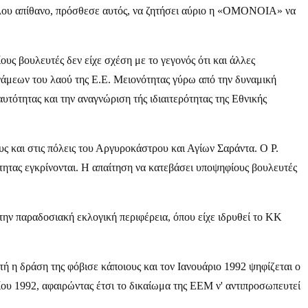
θόλου απίθανο, πρόσθεσε αυτός, να ζητήσει αύριο η «ΟΜΟΝΟΙΑ» να
ς βουλευτές δεν είχε σχέση με το γεγονός ότι και άλλες
νάμεων του λαού της Ε.Ε. Μειονότητας γύρω από την δυναμική
τότητας και την αναγνώριση τής ιδιαιτερότητας της Εθνικής
υς και στις πόλεις του Αργυροκάστρου και Αγίων Σαράντα. Ο Ρ.
ητας εγκρίνονται. Η απαίτηση να κατεβάσει υποψηφίους βουλευτές
στην παραδοσιακή εκλογική περιφέρεια, όπου είχε ιδρυθεί το ΚΚ
τή η δράση της φόβισε κάποιους και τον Ιανουάριο 1992 ψηφίζεται ο
ίου 1992, αφαιρώντας έτσι το δικαίωμα της ΕΕΜ ν' αντιπροσωπευτεί