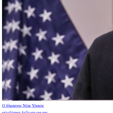
Ο δήμαρχος Νέας Υόρκης
φιλοξένησε δεξίωση για την