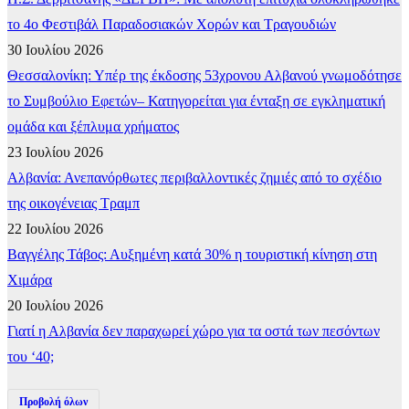
το 4ο Φεστιβάλ Παραδοσιακών Χορών και Τραγουδιών
30 Ιουλίου 2026
Θεσσαλονίκη: Υπέρ της έκδοσης 53χρονου Αλβανού γνωμοδότησε
το Συμβούλιο Εφετών– Κατηγορείται για ένταξη σε εγκληματική
ομάδα και ξέπλυμα χρήματος
23 Ιουλίου 2026
Αλβανία: Ανεπανόρθωτες περιβαλλοντικές ζημιές από το σχέδιο
της οικογένειας Τραμπ
22 Ιουλίου 2026
Βαγγέλης Τάβος: Αυξημένη κατά 30% η τουριστική κίνηση στη
Χιμάρα
20 Ιουλίου 2026
Γιατί η Αλβανία δεν παραχωρεί χώρο για τα οστά των πεσόντων
του ‘40;
Προβολή όλων