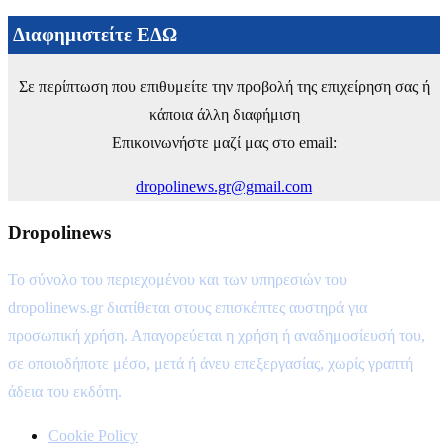
Διαφημιστείτε ΕΔΩ
Σε περίπτωση που επιθυμείτε την προβολή της επιχείρηση σας ή
κάποια άλλη διαφήμιση
Επικοινωνήστε μαζί μας στο email:
dropolinews.gr@gmail.com
Dropolinews
Το σύνολο του περιεχομένου και των υπηρεσιών του
dropolinews.gr διατίθεται στους επισκέπτες αυστηρά για
προσωπική χρήση. Απαγορεύεται η χρήση ή αναδημοσίευσή του,
σε οποιοδήποτε μέσο, μετά ή άνευ επεξεργασίας, χωρίς γραπτή
άδεια του εκδότη.
Cookie Policy