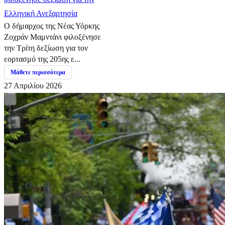
Ελληνική Ανεξαρτησία
Ο δήμαρχος της Νέας Υόρκης
Ζοχράν Μαμντάνι φιλοξένησε
την Τρίτη δεξίωση για τον
εορτασμό της 205ης ε...
Μάθετε περισσότερα
27 Απριλίου 2026