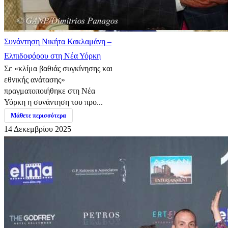
Συνάντηση Νικήτα Κακλαμάνη –
Ελπιδοφόρου στη Νέα Υόρκη
Σε «κλίμα βαθιάς συγκίνησης και
εθνικής ανάτασης»
πραγματοποιήθηκε στη Νέα
Υόρκη η συνάντηση του προ...
Μάθετε περισσότερα
14 Δεκεμβρίου 2025