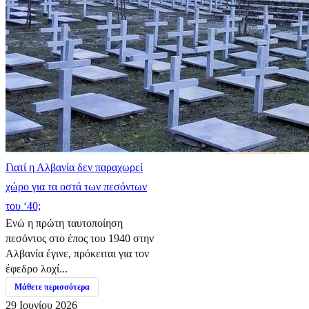
Γιατί η Αλβανία δεν παραχωρεί
χώρο για τα οστά των πεσόντων
του ‘40;
Ενώ η πρώτη ταυτοποίηση
πεσόντος στο έπος του 1940 στην
Αλβανία έγινε, πρόκειται για τον
έφεδρο λοχί...
Μάθετε περισσότερα
29 Ιουνίου 2026