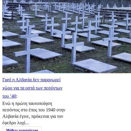
Γιατί η Αλβανία δεν παραχωρεί
χώρο για τα οστά των πεσόντων
του ‘40;
Ενώ η πρώτη ταυτοποίηση
πεσόντος στο έπος του 1940 στην
Αλβανία έγινε, πρόκειται για τον
έφεδρο λοχί...
Μάθετε περισσότερα