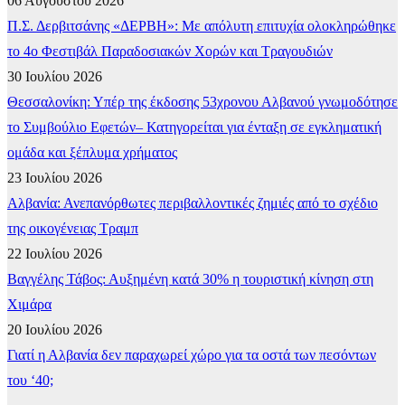
06 Αυγούστου 2026
Π.Σ. Δερβιτσάνης «ΔΕΡΒΗ»: Με απόλυτη επιτυχία ολοκληρώθηκε
το 4ο Φεστιβάλ Παραδοσιακών Χορών και Τραγουδιών
30 Ιουλίου 2026
Θεσσαλονίκη: Υπέρ της έκδοσης 53χρονου Αλβανού γνωμοδότησε
το Συμβούλιο Εφετών– Κατηγορείται για ένταξη σε εγκληματική
ομάδα και ξέπλυμα χρήματος
23 Ιουλίου 2026
Αλβανία: Ανεπανόρθωτες περιβαλλοντικές ζημιές από το σχέδιο
της οικογένειας Τραμπ
22 Ιουλίου 2026
Βαγγέλης Τάβος: Αυξημένη κατά 30% η τουριστική κίνηση στη
Χιμάρα
20 Ιουλίου 2026
Γιατί η Αλβανία δεν παραχωρεί χώρο για τα οστά των πεσόντων
του ‘40;