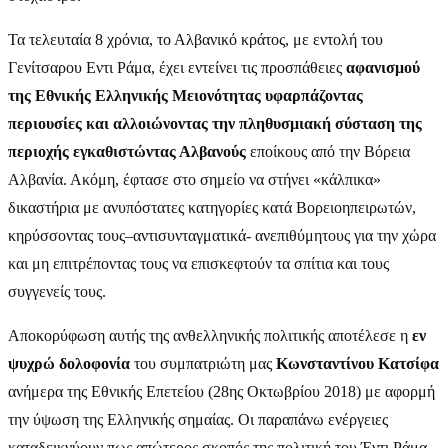
Τα τελευταία 8 χρόνια, το Αλβανικό κράτος, με εντολή του
Γενίτσαρου Εντι Ράμα, έχει εντείνει τις προσπάθειες
αφανισμού
της Εθνικής Ελληνικής Μειονότητας υφαρπάζοντας
περιουσίες και αλλοιώνοντας την πληθυσμιακή σύσταση της
περιοχής εγκαθιστώντας Αλβανούς
εποίκους από την Βόρεια
Αλβανία. Ακόμη, έφτασε στο σημείο να στήνει «κάλπικα»
δικαστήρια με ανυπόστατες κατηγορίες κατά Βορειοηπειρωτών,
κηρύσσοντας τους–αντισυνταγματικά- ανεπιθύμητους για την χώρα
και μη επιτρέποντας τους να επισκεφτούν τα σπίτια και τους
συγγενείς τους.
Αποκορύφωση αυτής της ανθελληνικής πολιτικής αποτέλεσε η
εν
ψυχρώ δολοφονία
του συμπατριώτη μας
Κωνσταντίνου Κατσίφα
ανήμερα της Εθνικής Επετείου (28ης Οκτωβρίου 2018) με αφορμή
την ύψωση της Ελληνικής σημαίας. Οι παραπάνω ενέργειες
καταδεικνύουν πως απώτερος σκοπός της πολιτική του Έντι Ράμα