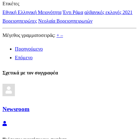
Ετικέτες
Εθνική Ελληνική Μειονότητα
Έντι Ράμα
αλβανικές εκλογές 2021
Βορειοηπειρώτες
Νεολαία Βορειοηπειρωτών
Μέγεθος γραμματοσειράς:
+
–
Προηγούμενο
Επόμενο
Σχετικά με τον συγγραφέα
Newsroom
Newsroom