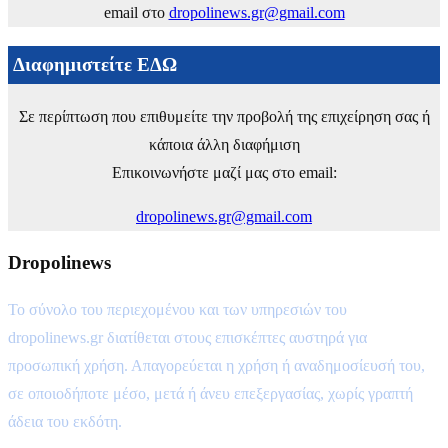
email στο
dropolinews.gr@gmail.com
Διαφημιστείτε ΕΔΩ
Σε περίπτωση που επιθυμείτε την προβολή της επιχείρηση σας ή
κάποια άλλη διαφήμιση
Επικοινωνήστε μαζί μας στο email:
dropolinews.gr@gmail.com
Dropolinews
Το σύνολο του περιεχομένου και των υπηρεσιών του
dropolinews.gr διατίθεται στους επισκέπτες αυστηρά για
προσωπική χρήση. Απαγορεύεται η χρήση ή αναδημοσίευσή του,
σε οποιοδήποτε μέσο, μετά ή άνευ επεξεργασίας, χωρίς γραπτή
άδεια του εκδότη.