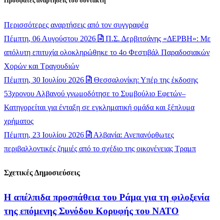
Πρόσφατες αναρτήσεις του συντάκτη
Περισσότερες αναρτήσεις από τον συγγραφέα
Πέμπτη, 06 Αυγούστου 2026
Π.Σ. Δερβιτσάνης «ΔΕΡΒΗ»: Με
απόλυτη επιτυχία ολοκληρώθηκε το 4ο Φεστιβάλ Παραδοσιακών
Χορών και Τραγουδιών
Πέμπτη, 30 Ιουλίου 2026
Θεσσαλονίκη: Υπέρ της έκδοσης
53χρονου Αλβανού γνωμοδότησε το Συμβούλιο Εφετών–
Κατηγορείται για ένταξη σε εγκληματική ομάδα και ξέπλυμα
χρήματος
Πέμπτη, 23 Ιουλίου 2026
Αλβανία: Ανεπανόρθωτες
περιβαλλοντικές ζημιές από το σχέδιο της οικογένειας Τραμπ
Σχετικές Δημοσιεύσεις
Η απέλπιδα προσπάθεια του Ράμα για τη φιλοξενία
της επόμενης Συνόδου Κορυφής του ΝΑΤΟ