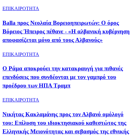
ΕΠΙΚΑΙΡΟΤΗΤΑ
Balla προς Νεολαία Βορειοηπειρωτών: Ο όρος
Βόρειος Ήπειρος πέθανε - «Η αλβανική κυβέρνηση
αποφασίζεται μόνο από τους Αλβανούς»
ΕΠΙΚΑΙΡΟΤΗΤΑ
Ο Ράμα αποκρούει την κατακραυγή για πιθανές
επενδύσεις που συνδέονται με τον γαμπρό του
προέδρου των ΗΠΑ Τραμπ
ΕΠΙΚΑΙΡΟΤΗΤΑ
Νικήτας Κακλαμάνης προς τον Αλβανό ομόλογό
του: Επίλυση του ιδιοκτησιακού καθεστώτος της
Ελληνικής Μειονότητας και σεβασμός της εθνικής