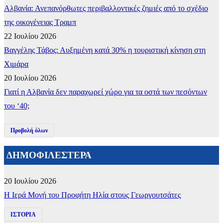
Αλβανία: Ανεπανόρθωτες περιβαλλοντικές ζημιές από το σχέδιο
της οικογένειας Τραμπ
22 Ιουλίου 2026
Βαγγέλης Τάβος: Αυξημένη κατά 30% η τουριστική κίνηση στη
Χιμάρα
20 Ιουλίου 2026
Γιατί η Αλβανία δεν παραχωρεί χώρο για τα οστά των πεσόντων
του ‘40;
Προβολή όλων
ΔΗΜΟΦΙΛΕΣΤΕΡΑ
20 Ιουλίου 2026
​Η Ιερά Μονή του Προφήτη Ηλία στους Γεωργουτσάτες
ΙΣΤΟΡΙΑ