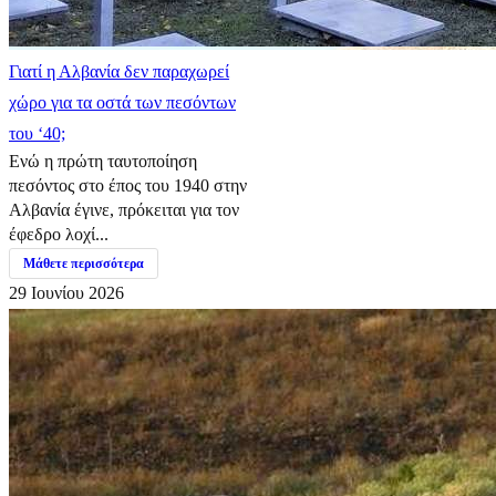
Γιατί η Αλβανία δεν παραχωρεί
χώρο για τα οστά των πεσόντων
του ‘40;
Ενώ η πρώτη ταυτοποίηση
πεσόντος στο έπος του 1940 στην
Αλβανία έγινε, πρόκειται για τον
έφεδρο λοχί...
Μάθετε περισσότερα
29 Ιουνίου 2026