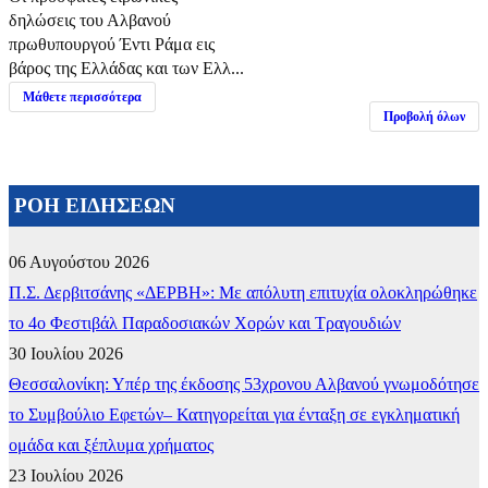
δηλώσεις του Αλβανού
πρωθυπουργού Έντι Ράμα εις
βάρος της Ελλάδας και των Ελλ...
Μάθετε περισσότερα
Προβολή όλων
ΡΟΗ ΕΙΔΗΣΕΩΝ
06 Αυγούστου 2026
Π.Σ. Δερβιτσάνης «ΔΕΡΒΗ»: Με απόλυτη επιτυχία ολοκληρώθηκε
το 4ο Φεστιβάλ Παραδοσιακών Χορών και Τραγουδιών
30 Ιουλίου 2026
Θεσσαλονίκη: Υπέρ της έκδοσης 53χρονου Αλβανού γνωμοδότησε
το Συμβούλιο Εφετών– Κατηγορείται για ένταξη σε εγκληματική
ομάδα και ξέπλυμα χρήματος
23 Ιουλίου 2026