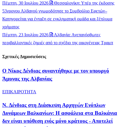
Πέμπτη, 30 Ιουλίου 2026
Θεσσαλονίκη: Υπέρ της έκδοσης
53χρονου Αλβανού γνωμοδότησε το Συμβούλιο Εφετών–
Κατηγορείται για ένταξη σε εγκληματική ομάδα και ξέπλυμα
χρήματος
Πέμπτη, 23 Ιουλίου 2026
Αλβανία: Ανεπανόρθωτες
περιβαλλοντικές ζημιές από το σχέδιο της οικογένειας Τραμπ
Σχετικές Δημοσιεύσεις
Ο Νίκος Δένδιας συναντήθηκε με τον υπουργό
Άμυνας της Αλβανίας
ΕΠΙΚΑΙΡΟΤΗΤΑ
Ν. Δένδιας στη Διάσκεψη Αρχηγών Ενόπλων
Δυνάμεων Βαλκανίων: Η ασφάλεια στα Βαλκάνια
δεν είναι υπόθεση ενός μόνο κράτους - Αποτελεί