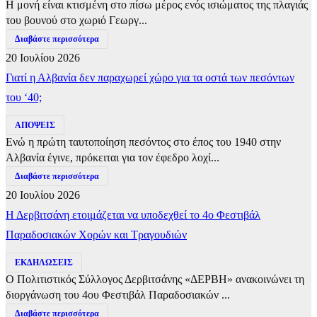
Η μονή είναι κτισμένη στο πίσω μέρος ενός ισιώματος της πλαγιάς
του βουνού στο χωριό Γεωργ...
Διαβάστε περισσότερα
20 Ιουλίου 2026
Γιατί η Αλβανία δεν παραχωρεί χώρο για τα οστά των πεσόντων
του ‘40;
ΑΠΟΨΕΙΣ
Ενώ η πρώτη ταυτοποίηση πεσόντος στο έπος του 1940 στην
Αλβανία έγινε, πρόκειται για τον έφεδρο λοχί...
Διαβάστε περισσότερα
20 Ιουλίου 2026
Η Δερβιτσάνη ετοιμάζεται να υποδεχθεί το 4ο Φεστιβάλ
Παραδοσιακών Χορών και Τραγουδιών
ΕΚΔΗΛΩΣΕΙΣ
Ο Πολιτιστικός Σύλλογος Δερβιτσάνης «ΔΕΡΒΗ» ανακοινώνει τη
διοργάνωση του 4ου Φεστιβάλ Παραδοσιακών ...
Διαβάστε περισσότερα