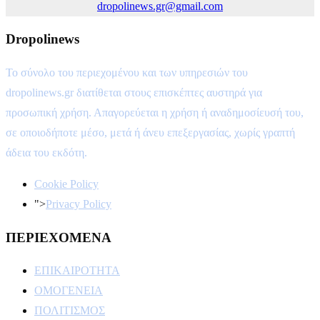
dropolinews.gr@gmail.com
Dropolinews
Το σύνολο του περιεχομένου και των υπηρεσιών του
dropolinews.gr διατίθεται στους επισκέπτες αυστηρά για
προσωπική χρήση. Απαγορεύεται η χρήση ή αναδημοσίευσή του,
σε οποιοδήποτε μέσο, μετά ή άνευ επεξεργασίας, χωρίς γραπτή
άδεια του εκδότη.
Cookie Policy
">
Privacy Policy
ΠΕΡΙΕΧΟΜΕΝΑ
ΕΠΙΚΑΙΡΟΤΗΤΑ
ΟΜΟΓΕΝΕΙΑ
ΠΟΛΙΤΙΣΜΟΣ