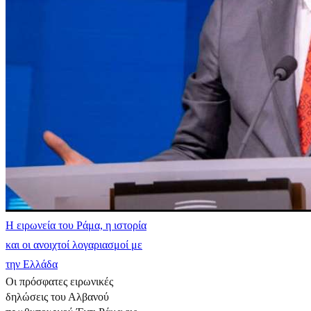
Η ειρωνεία του Ράμα, η ιστορία
και οι ανοιχτοί λογαριασμοί με
την Ελλάδα
Οι πρόσφατες ειρωνικές
δηλώσεις του Αλβανού