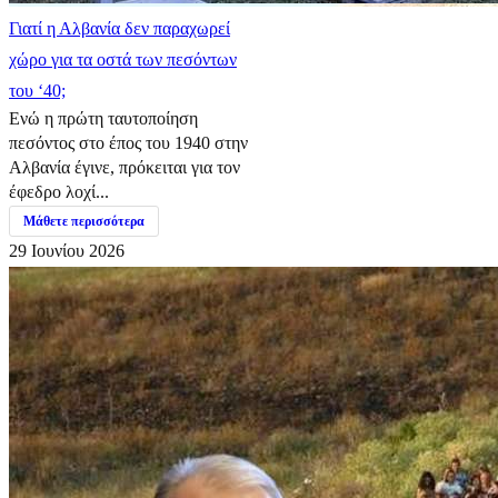
Γιατί η Αλβανία δεν παραχωρεί
χώρο για τα οστά των πεσόντων
του ‘40;
Ενώ η πρώτη ταυτοποίηση
πεσόντος στο έπος του 1940 στην
Αλβανία έγινε, πρόκειται για τον
έφεδρο λοχί...
Μάθετε περισσότερα
29 Ιουνίου 2026