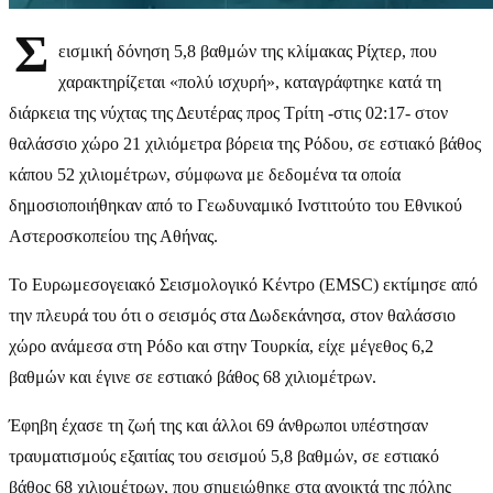
Σ
εισμική δόνηση 5,8 βαθμών της κλίμακας Ρίχτερ, που
χαρακτηρίζεται «πολύ ισχυρή», καταγράφτηκε κατά τη
διάρκεια της νύχτας της Δευτέρας προς Τρίτη -στις 02:17- στον
θαλάσσιο χώρο 21 χιλιόμετρα βόρεια της Ρόδου, σε εστιακό βάθος
κάπου 52 χιλιομέτρων, σύμφωνα με δεδομένα τα οποία
δημοσιοποιήθηκαν από το Γεωδυναμικό Ινστιτούτο του Εθνικού
Αστεροσκοπείου της Αθήνας.
Το Ευρωμεσογειακό Σεισμολογικό Κέντρο (EMSC) εκτίμησε από
την πλευρά του ότι ο σεισμός στα Δωδεκάνησα, στον θαλάσσιο
χώρο ανάμεσα στη Ρόδο και στην Τουρκία, είχε μέγεθος 6,2
βαθμών και έγινε σε εστιακό βάθος 68 χιλιομέτρων.
Έφηβη έχασε τη ζωή της και άλλοι 69 άνθρωποι υπέστησαν
τραυματισμούς εξαιτίας του σεισμού 5,8 βαθμών, σε εστιακό
βάθος 68 χιλιομέτρων, που σημειώθηκε στα ανοικτά της πόλης