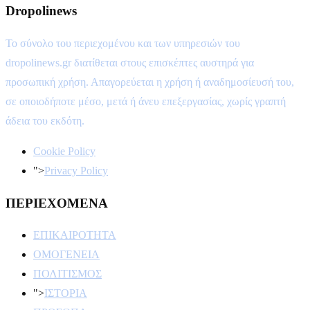
Dropolinews
Το σύνολο του περιεχομένου και των υπηρεσιών του
dropolinews.gr διατίθεται στους επισκέπτες αυστηρά για
προσωπική χρήση. Απαγορεύεται η χρήση ή αναδημοσίευσή του,
σε οποιοδήποτε μέσο, μετά ή άνευ επεξεργασίας, χωρίς γραπτή
άδεια του εκδότη.
Cookie Policy
">
Privacy Policy
ΠΕΡΙΕΧΟΜΕΝΑ
ΕΠΙΚΑΙΡΟΤΗΤΑ
ΟΜΟΓΕΝΕΙΑ
ΠΟΛΙΤΙΣΜΟΣ
">
ΙΣΤΟΡΙΑ