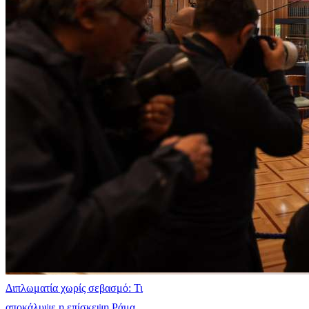
Διπλωματία χωρίς σεβασμό: Τι
αποκάλυψε η επίσκεψη Ράμα