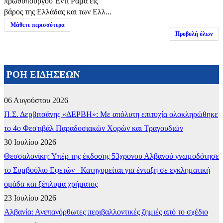
πρωθυπουργού Έντι Ράμα εις
βάρος της Ελλάδας και των Ελλ...
Μάθετε περισσότερα
Προβολή όλων
ΡΟΗ ΕΙΔΗΣΕΩΝ
06 Αυγούστου 2026
Π.Σ. Δερβιτσάνης «ΔΕΡΒΗ»: Με απόλυτη επιτυχία ολοκληρώθηκε
το 4ο Φεστιβάλ Παραδοσιακών Χορών και Τραγουδιών
30 Ιουλίου 2026
Θεσσαλονίκη: Υπέρ της έκδοσης 53χρονου Αλβανού γνωμοδότησε
το Συμβούλιο Εφετών– Κατηγορείται για ένταξη σε εγκληματική
ομάδα και ξέπλυμα χρήματος
23 Ιουλίου 2026
Αλβανία: Ανεπανόρθωτες περιβαλλοντικές ζημιές από το σχέδιο