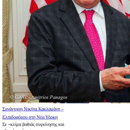
Συνάντηση Νικήτα Κακλαμάνη –
Ελπιδοφόρου στη Νέα Υόρκη
Σε «κλίμα βαθιάς συγκίνησης και