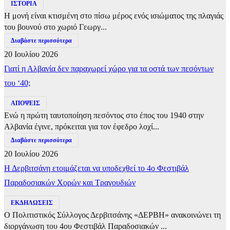
ΙΣΤΟΡΙΑ
Η μονή είναι κτισμένη στο πίσω μέρος ενός ισιώματος της πλαγιάς
του βουνού στο χωριό Γεωργ...
Διαβάστε περισσότερα
20 Ιουλίου 2026
Γιατί η Αλβανία δεν παραχωρεί χώρο για τα οστά των πεσόντων
του ‘40;
ΑΠΟΨΕΙΣ
Ενώ η πρώτη ταυτοποίηση πεσόντος στο έπος του 1940 στην
Αλβανία έγινε, πρόκειται για τον έφεδρο λοχί...
Διαβάστε περισσότερα
20 Ιουλίου 2026
Η Δερβιτσάνη ετοιμάζεται να υποδεχθεί το 4ο Φεστιβάλ
Παραδοσιακών Χορών και Τραγουδιών
ΕΚΔΗΛΩΣΕΙΣ
Ο Πολιτιστικός Σύλλογος Δερβιτσάνης «ΔΕΡΒΗ» ανακοινώνει τη
διοργάνωση του 4ου Φεστιβάλ Παραδοσιακών ...