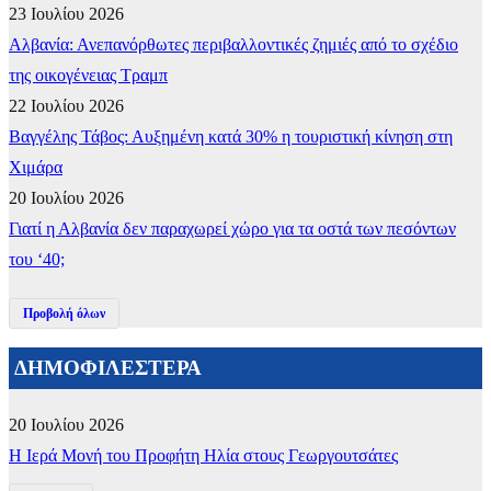
23 Ιουλίου 2026
Αλβανία: Ανεπανόρθωτες περιβαλλοντικές ζημιές από το σχέδιο
της οικογένειας Τραμπ
22 Ιουλίου 2026
Βαγγέλης Τάβος: Αυξημένη κατά 30% η τουριστική κίνηση στη
Χιμάρα
20 Ιουλίου 2026
Γιατί η Αλβανία δεν παραχωρεί χώρο για τα οστά των πεσόντων
του ‘40;
Προβολή όλων
ΔΗΜΟΦΙΛΕΣΤΕΡΑ
20 Ιουλίου 2026
​Η Ιερά Μονή του Προφήτη Ηλία στους Γεωργουτσάτες