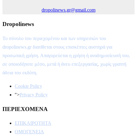
dropolinews.gr@gmail.com
Dropolinews
Το σύνολο του περιεχομένου και των υπηρεσιών του
dropolinews.gr διατίθεται στους επισκέπτες αυστηρά για
προσωπική χρήση. Απαγορεύεται η χρήση ή αναδημοσίευσή του,
σε οποιοδήποτε μέσο, μετά ή άνευ επεξεργασίας, χωρίς γραπτή
άδεια του εκδότη.
Cookie Policy
">
Privacy Policy
ΠΕΡΙΕΧΟΜΕΝΑ
ΕΠΙΚΑΙΡΟΤΗΤΑ
ΟΜΟΓΕΝΕΙΑ