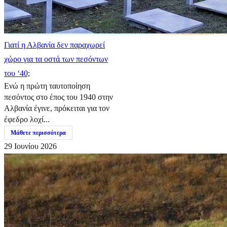
Γιατί η Αλβανία δεν παραχωρεί
χώρο για τα οστά των πεσόντων
του ‘40;
Ενώ η πρώτη ταυτοποίηση
πεσόντος στο έπος του 1940 στην
Αλβανία έγινε, πρόκειται για τον
έφεδρο λοχί...
Μάθετε περισσότερα
29 Ιουνίου 2026