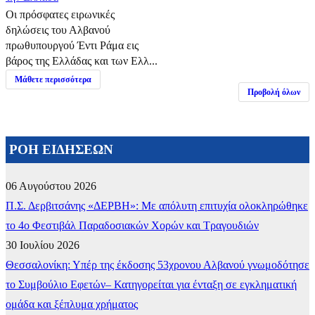
Οι πρόσφατες ειρωνικές
δηλώσεις του Αλβανού
πρωθυπουργού Έντι Ράμα εις
βάρος της Ελλάδας και των Ελλ...
Μάθετε περισσότερα
Προβολή όλων
ΡΟΗ ΕΙΔΗΣΕΩΝ
06 Αυγούστου 2026
Π.Σ. Δερβιτσάνης «ΔΕΡΒΗ»: Με απόλυτη επιτυχία ολοκληρώθηκε
το 4ο Φεστιβάλ Παραδοσιακών Χορών και Τραγουδιών
30 Ιουλίου 2026
Θεσσαλονίκη: Υπέρ της έκδοσης 53χρονου Αλβανού γνωμοδότησε
το Συμβούλιο Εφετών– Κατηγορείται για ένταξη σε εγκληματική
ομάδα και ξέπλυμα χρήματος