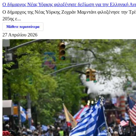
Ο δήμαρχος Νέας Υόρκης φιλοξένησε δεξίωση για την Ελληνική Αν
Ο δήμαρχος της Νέας Υόρκης Ζοχράν Μαμντάνι φιλοξένησε την Τρίτ
205ης ε...
Μάθετε περισσότερα
27 Απριλίου 2026