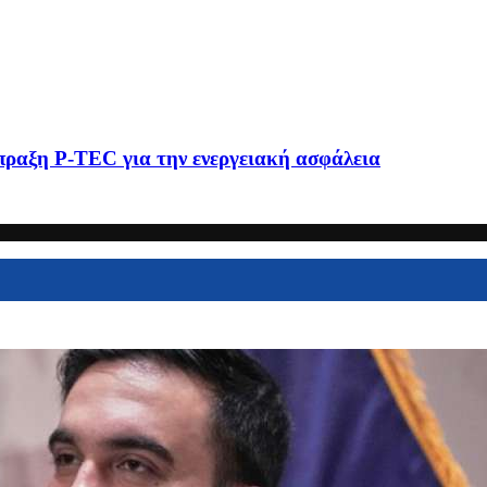
πραξη P-TEC για την ενεργειακή ασφάλεια