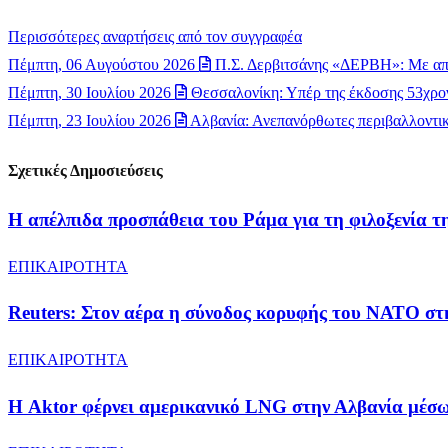
Περισσότερες αναρτήσεις από τον συγγραφέα
Πέμπτη, 06 Αυγούστου 2026
Π.Σ. Δερβιτσάνης «ΔΕΡΒΗ»: Με απ
Πέμπτη, 30 Ιουλίου 2026
Θεσσαλονίκη: Υπέρ της έκδοσης 53χρον
Πέμπτη, 23 Ιουλίου 2026
Αλβανία: Ανεπανόρθωτες περιβαλλοντικέ
Σχετικές Δημοσιεύσεις
Η απέλπιδα προσπάθεια του Ράμα για τη φιλοξενία
ΕΠΙΚΑΙΡΟΤΗΤΑ
Reuters: Στον αέρα η σύνοδος κορυφής του ΝΑΤΟ στ
ΕΠΙΚΑΙΡΟΤΗΤΑ
Η Aktor φέρνει αμερικανικό LNG στην Αλβανία μέσ