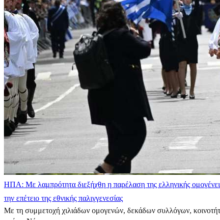
ΗΠΑ: Με λαμπρότητα διεξήχθη η παρέλαση της ελληνικής ομογένει
την επέτειο της εθνικής παλιγγενεσίας
Με τη συμμετοχή χιλιάδων ομογενών, δεκάδων συλλόγων, κοινοτή