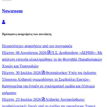
Newsroom
Newsroom
Πρόσφατες αναρτήσεις του συντάκτη
Περισσότερες αναρτήσεις από τον συγγραφέα
Πέμπτη, 06 Αυγούστου 2026
Π.Σ. Δερβιτσάνης «ΔΕΡΒΗ»: Με
απόλυτη επιτυχία ολοκληρώθηκε το 4ο Φεστιβάλ Παραδοσιακών
Χορών και Τραγουδιών
Πέμπτη, 30 Ιουλίου 2026
Θεσσαλονίκη: Υπέρ της έκδοσης
53χρονου Αλβανού γνωμοδότησε το Συμβούλιο Εφετών–
Κατηγορείται για ένταξη σε εγκληματική ομάδα και ξέπλυμα
χρήματος
Πέμπτη, 23 Ιουλίου 2026
Αλβανία: Ανεπανόρθωτες
περιβαλλοντικές ζημιές από το σχέδιο της οικογένειας Τραμπ