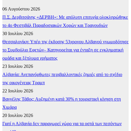
06 Αυγούστου 2026
Π.Σ. Δερβιτσάνης «ΔΕΡΒΗ»: Με απόλυτη επιτυχία ολοκληρώθηκε
το 4ο Φεστιβάλ Παραδοσιακών Χορών και Τραγουδιών
30 Ιουλίου 2026
Θεσσαλονίκη: Υπέρ της έκδοσης 53χρονου Αλβανού γνωμοδότησε
το Συμβούλιο Εφετών– Κατηγορείται για ένταξη σε εγκληματική
ομάδα και ξέπλυμα χρήματος
23 Ιουλίου 2026
Αλβανία: Ανεπανόρθωτες περιβαλλοντικές ζημιές από το σχέδιο
της οικογένειας Τραμπ
22 Ιουλίου 2026
Βαγγέλης Τάβος: Αυξημένη κατά 30% η τουριστική κίνηση στη
Χιμάρα
20 Ιουλίου 2026
Γιατί η Αλβανία δεν παραχωρεί χώρο για τα οστά των πεσόντων