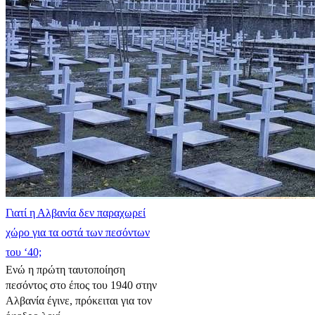
Γιατί η Αλβανία δεν παραχωρεί
χώρο για τα οστά των πεσόντων
του ‘40;
Ενώ η πρώτη ταυτοποίηση
πεσόντος στο έπος του 1940 στην
Αλβανία έγινε, πρόκειται για τον