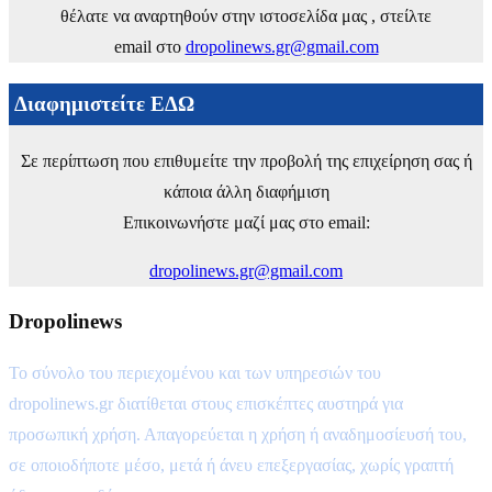
θέλατε να αναρτηθούν στην ιστοσελίδα μας , στείλτε
email στο
dropolinews.gr@gmail.com
Διαφημιστείτε ΕΔΩ
Σε περίπτωση που επιθυμείτε την προβολή της επιχείρηση σας ή
κάποια άλλη διαφήμιση
Επικοινωνήστε μαζί μας στο email:
dropolinews.gr@gmail.com
Dropolinews
Το σύνολο του περιεχομένου και των υπηρεσιών του
dropolinews.gr διατίθεται στους επισκέπτες αυστηρά για
προσωπική χρήση. Απαγορεύεται η χρήση ή αναδημοσίευσή του,
σε οποιοδήποτε μέσο, μετά ή άνευ επεξεργασίας, χωρίς γραπτή