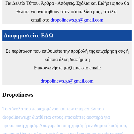
Για Δελτία Τύπου, Άρθρα - Απόψεις, Σχόλια και Ειδήσεις που θα
θέλατε να αναρτηθούν στην ιστοσελίδα μας , στείλτε
email στο
dropolinews.gr@gmail.com
Διαφημιστείτε ΕΔΩ
Σε περίπτωση που επιθυμείτε την προβολή της επιχείρηση σας ή
κάποια άλλη διαφήμιση
Επικοινωνήστε μαζί μας στο email:
dropolinews.gr@gmail.com
Dropolinews
Το σύνολο του περιεχομένου και των υπηρεσιών του
dropolinews.gr διατίθεται στους επισκέπτες αυστηρά για
προσωπική χρήση. Απαγορεύεται η χρήση ή αναδημοσίευσή του,
σε οποιοδήποτε μέσο, μετά ή άνευ επεξεργασίας, χωρίς γραπτή