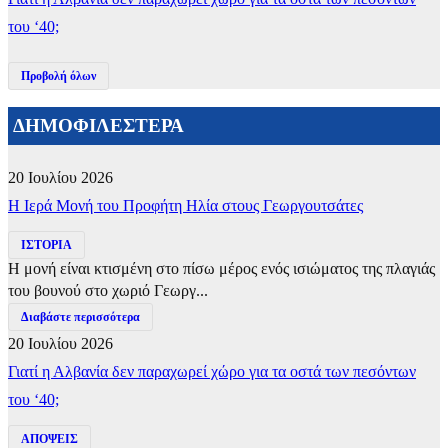
του ‘40;
Προβολή όλων
ΔΗΜΟΦΙΛΕΣΤΕΡΑ
20 Ιουλίου 2026
​Η Ιερά Μονή του Προφήτη Ηλία στους Γεωργουτσάτες
ΙΣΤΟΡΙΑ
Η μονή είναι κτισμένη στο πίσω μέρος ενός ισιώματος της πλαγιάς
του βουνού στο χωριό Γεωργ...
Διαβάστε περισσότερα
20 Ιουλίου 2026
Γιατί η Αλβανία δεν παραχωρεί χώρο για τα οστά των πεσόντων
του ‘40;
ΑΠΟΨΕΙΣ