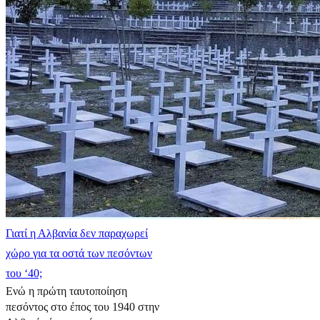
Γιατί η Αλβανία δεν παραχωρεί
χώρο για τα οστά των πεσόντων
του ‘40;
Ενώ η πρώτη ταυτοποίηση
πεσόντος στο έπος του 1940 στην