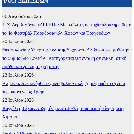
ΡΟΗ ΕΙΔΗΣΕΩΝ
06 Αυγούστου 2026
Π.Σ. Δερβιτσάνης «ΔΕΡΒΗ»: Με απόλυτη επιτυχία ολοκληρώθηκε
το 4ο Φεστιβάλ Παραδοσιακών Χορών και Τραγουδιών
30 Ιουλίου 2026
Θεσσαλονίκη: Υπέρ της έκδοσης 53χρονου Αλβανού γνωμοδότησε
το Συμβούλιο Εφετών– Κατηγορείται για ένταξη σε εγκληματική
ομάδα και ξέπλυμα χρήματος
23 Ιουλίου 2026
Αλβανία: Ανεπανόρθωτες περιβαλλοντικές ζημιές από το σχέδιο
της οικογένειας Τραμπ
22 Ιουλίου 2026
Βαγγέλης Τάβος: Αυξημένη κατά 30% η τουριστική κίνηση στη
Χιμάρα
20 Ιουλίου 2026
Γιατί η Αλβανία δεν παραχωρεί χώρο για τα οστά των πεσόντων