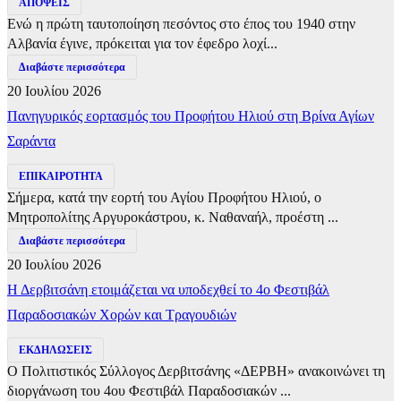
ΑΠΟΨΕΙΣ
Ενώ η πρώτη ταυτοποίηση πεσόντος στο έπος του 1940 στην
Αλβανία έγινε, πρόκειται για τον έφεδρο λοχί...
Διαβάστε περισσότερα
20 Ιουλίου 2026
Πανηγυρικός εορτασμός του Προφήτου Ηλιού στη Βρίνα Αγίων
Σαράντα
ΕΠΙΚΑΙΡΟΤΗΤΑ
Σήμερα, κατά την εορτή του Αγίου Προφήτου Ηλιού, ο
Μητροπολίτης Αργυροκάστρου, κ. Ναθαναήλ, προέστη ...
Διαβάστε περισσότερα
20 Ιουλίου 2026
Η Δερβιτσάνη ετοιμάζεται να υποδεχθεί το 4ο Φεστιβάλ
Παραδοσιακών Χορών και Τραγουδιών
ΕΚΔΗΛΩΣΕΙΣ
Ο Πολιτιστικός Σύλλογος Δερβιτσάνης «ΔΕΡΒΗ» ανακοινώνει τη
διοργάνωση του 4ου Φεστιβάλ Παραδοσιακών ...