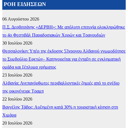
ΡΟΗ ΕΙΔΗΣΕΩΝ
06 Αυγούστου 2026
Π.Σ. Δερβιτσάνης «ΔΕΡΒΗ»: Με απόλυτη επιτυχία ολοκληρώθηκε
το 4ο Φεστιβάλ Παραδοσιακών Χορών και Τραγουδιών
30 Ιουλίου 2026
Θεσσαλονίκη: Υπέρ της έκδοσης 53χρονου Αλβανού γνωμοδότησε
το Συμβούλιο Εφετών– Κατηγορείται για ένταξη σε εγκληματική
ομάδα και ξέπλυμα χρήματος
23 Ιουλίου 2026
Αλβανία: Ανεπανόρθωτες περιβαλλοντικές ζημιές από το σχέδιο
της οικογένειας Τραμπ
22 Ιουλίου 2026
Βαγγέλης Τάβος: Αυξημένη κατά 30% η τουριστική κίνηση στη
Χιμάρα
20 Ιουλίου 2026