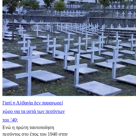
Γιατί η Αλβανία δεν παραχωρεί
χώρο για τα οστά των πεσόντων
του ‘40;
Ενώ η πρώτη ταυτοποίηση
πεσόντος στο έπος του 1940 στην