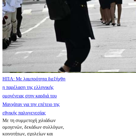
ΗΠΑ: Με λαμπρότητα διεξήχθη
η παρέλαση της ελληνικής
ομογένειας στην καρδιά του
Μανχάταν για την επέτειο της
εθνικής παλιγγενεσίας
Με τη συμμετοχή χιλιάδων
ομογενών, δεκάδων συλλόγων,
κοινοτήτων, σχολείων και