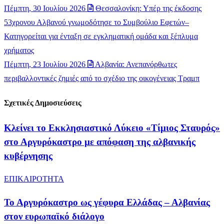
Πέμπτη, 30 Ιουλίου 2026
Θεσσαλονίκη: Υπέρ της έκδοσης
53χρονου Αλβανού γνωμοδότησε το Συμβούλιο Εφετών–
Κατηγορείται για ένταξη σε εγκληματική ομάδα και ξέπλυμα
χρήματος
Πέμπτη, 23 Ιουλίου 2026
Αλβανία: Ανεπανόρθωτες
περιβαλλοντικές ζημιές από το σχέδιο της οικογένειας Τραμπ
Σχετικές Δημοσιεύσεις
Κλείνει το Εκκλησιαστικό Λύκειο «Τίμιος Σταυρός»
στο Αργυρόκαστρο με απόφαση της αλβανικής
κυβέρνησης
ΕΠΙΚΑΙΡΟΤΗΤΑ
Το Αργυρόκαστρο ως γέφυρα Ελλάδας – Αλβανίας
στον ευρωπαϊκό διάλογο