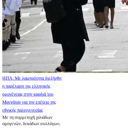
ΗΠΑ: Με λαμπρότητα διεξήχθη
η παρέλαση της ελληνικής
ομογένειας στην καρδιά του
Μανχάταν για την επέτειο της
εθνικής παλιγγενεσίας
Με τη συμμετοχή χιλιάδων
ομογενών, δεκάδων συλλόγων,