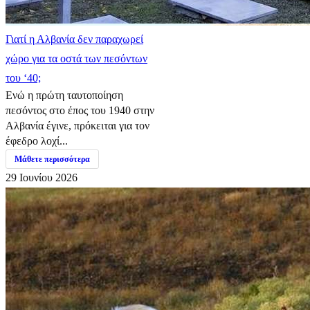
Γιατί η Αλβανία δεν παραχωρεί
χώρο για τα οστά των πεσόντων
του ‘40;
Ενώ η πρώτη ταυτοποίηση
πεσόντος στο έπος του 1940 στην
Αλβανία έγινε, πρόκειται για τον
έφεδρο λοχί...
Μάθετε περισσότερα
29 Ιουνίου 2026