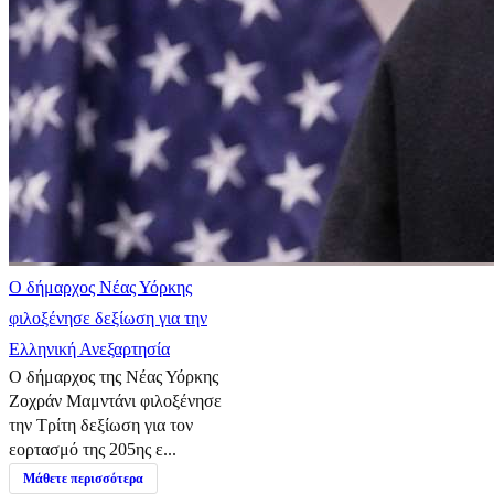
Ο δήμαρχος Νέας Υόρκης
φιλοξένησε δεξίωση για την
Ελληνική Ανεξαρτησία
Ο δήμαρχος της Νέας Υόρκης
Ζοχράν Μαμντάνι φιλοξένησε
την Τρίτη δεξίωση για τον
εορτασμό της 205ης ε...
Μάθετε περισσότερα