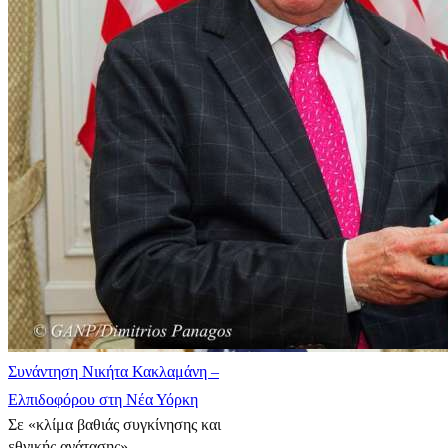
Συνάντηση Νικήτα Κακλαμάνη –
Ελπιδοφόρου στη Νέα Υόρκη
Σε «κλίμα βαθιάς συγκίνησης και
εθνικής ανάτασης»