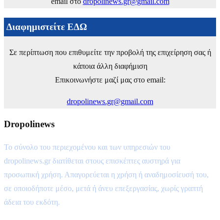
email στο
dropolinews.gr@gmail.com
Διαφημιστείτε ΕΔΩ
Σε περίπτωση που επιθυμείτε την προβολή της επιχείρηση σας ή
κάποια άλλη διαφήμιση
Επικοινωνήστε μαζί μας στο email:
dropolinews.gr@gmail.com
Dropolinews
Το σύνολο του περιεχομένου και των υπηρεσιών του
dropolinews.gr διατίθεται στους επισκέπτες αυστηρά για
προσωπική χρήση. Απαγορεύεται η χρήση ή αναδημοσίευσή του,
σε οποιοδήποτε μέσο, μετά ή άνευ επεξεργασίας, χωρίς γραπτή
άδεια του εκδότη.