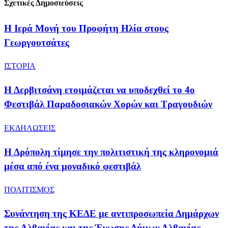
Σχετικές Δημοσιεύσεις
​Η Ιερά Μονή του Προφήτη Ηλία στους
Γεωργουτσάτες
ΙΣΤΟΡΙΑ
Η Δερβιτσάνη ετοιμάζεται να υποδεχθεί το 4ο
Φεστιβάλ Παραδοσιακών Χορών και Τραγουδιών
ΕΚΔΗΛΩΣΕΙΣ
Η Δρόπολη τίμησε την πολιτιστική της κληρονομιά
μέσα από ένα μοναδικό φεστιβάλ
ΠΟΛΙΤΙΣΜΟΣ
Συνάντηση της ΚΕΔΕ με αντιπροσωπεία Δημάρχων
της Αλβανίας και της Ένωσης Δήμων Αλβανίας