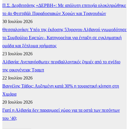
Π.Σ. Δερβιτσάνης «ΔΕΡΒΗ»: Με απόλυτη επιτυχία ολοκληρώθηκε
το 4ο Φεστιβάλ Παραδοσιακών Χορών και Τραγουδιών
30 Ιουλίου 2026
Θεσσαλονίκη: Υπέρ της έκδοσης 53χρονου Αλβανού γνωμοδότησε
το Συμβούλιο Εφετών– Κατηγορείται για ένταξη σε εγκληματική
ομάδα και ξέπλυμα χρήματος
23 Ιουλίου 2026
Αλβανία: Ανεπανόρθωτες περιβαλλοντικές ζημιές από το σχέδιο
της οικογένειας Τραμπ
22 Ιουλίου 2026
Βαγγέλης Τάβος: Αυξημένη κατά 30% η τουριστική κίνηση στη
Χιμάρα
20 Ιουλίου 2026
Γιατί η Αλβανία δεν παραχωρεί χώρο για τα οστά των πεσόντων
του ‘40;