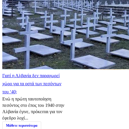
Γιατί η Αλβανία δεν παραχωρεί
χώρο για τα οστά των πεσόντων
του ‘40;
Ενώ η πρώτη ταυτοποίηση
πεσόντος στο έπος του 1940 στην
Αλβανία έγινε, πρόκειται για τον
έφεδρο λοχί...
Μάθετε περισσότερα