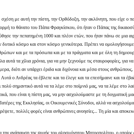
 σχέση με αυτή την πίστη, την Ορθόδοξη, την ακλόνητη, που είχε ο πα
αφορμή το θάνατο του Πάπα Φραγκίσκου, ότι ήταν ο Πάπας της δικαι
ύθησε την πεπατημένη 1000 και πλέον ετών, που ήταν πάνω σε μια αι
ν δυτικό κόσμο και στον κόσμο γενικότερα. Πρέπει να ομολογήσουμε ω
νθρώπων και με τα πρόσωπα και με τα πράγματα και με όλη τη δημιουρ
αυτά τα χίλια χρόνια, για να μην ξεχνούμε τις σταυροφορίες, για να 
μερα, διότι αν υπάρχει έριδα και διχόνοια και μέσα στους ανθρώπους
ύ. Αυτά ο Ανδρέας τα έβλεπε και τα έλεγε και τα επεσήμαινε και τα 
πολύ σημαντικό αυτά να τα λέμε στο ποίμνιό μας, να τα λέμε στο λαό 
τικά, που είναι η πίστη μας, να μην ασχολούμαστε με τη δογματική μ
ατέρες της Εκκλησίας, οι Οικουμενικές Σύνοδοι, αλλά να ασχολούμα
ιτρέψετε, πολλές φορές είναι ανθρώπινες ανοησίες... Τη μία και αποκ
α την ανάπαυση της ψυχής του αλησμόνητου Μητροπολίτου, ο οποίος 