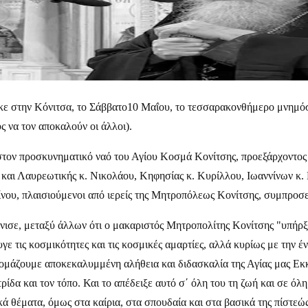
στηκε στην Κόνιτσα, το Σάββατο10 Μαΐου, το τεσσαρακονθήμερο μνη
ς να τον αποκαλούν οι άλλοι).
 στον προσκυνηματικό ναό του Αγίου Κοσμά Κονίτσης, προεξάρχοντο
ι Λαυρεωτικής κ. Νικολάου, Κηφησίας κ. Κυρίλλου, Ιωαννίνων κ. Μα
ίνου, πλαισιούμενοι από ιερείς της Μητροπόλεως Κονίτσης, συμπρο
ισε, μεταξύ άλλων ότι ο μακαριστός Μητροπολίτης Κονίτσης "υπήρξε
ε τις κοσμικότητες και τις κοσμικές αμαρτίες, αλλά κυρίως με την έ
νομάζουμε αποκεκαλυμμένη αλήθεια και διδασκαλία της Αγίας μας Εκ
ίδα και τον τόπο. Και το απέδειξε αυτό σ΄ όλη του τη ζωή και σε όλη
ά θέματα, όμως στα καίρια, στα σπουδαία και στα βασικά της πίστεώς