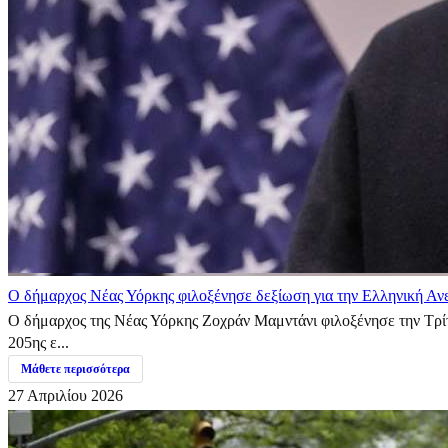
Ο δήμαρχος Νέας Υόρκης φιλοξένησε δεξίωση για την Ελληνική Αν
Ο δήμαρχος της Νέας Υόρκης Ζοχράν Μαμντάνι φιλοξένησε την Τρίτ
205ης ε...
Μάθετε περισσότερα
27 Απριλίου 2026