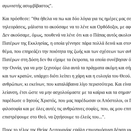
αγωνιστής ασυμβίβαστος".
Και πρόσθεσε: "Θα ήθελα να πω και δύο λόγια για τις ημέρες μας σε
τηλεοράσεις, μάλιστα το ακούσαμε να το λένε και Ορθόδοξοι, με 
Δεν ακούσαμε, όμως, πουθενά να λένε ότι και ο Πάπας αυτός ακολο
Πατέρων της Εκκλησίας, η οποία γέννησε πάρα πολλά δεινά και στο
θέμα, που επηρεάζει την ποιότητα της ζωής και των σχέσεων των α
Πατέρων στη Δύση δεν θα είχαμε τα έκτροπα, τα οποία συνέβησαν όλα 
την Ουνία, για να μην ξεχνούμε όλα αυτά τα πράγματα ακόμη και σή
και των κρατών, υπάρχει διότι λείπει η χάρη και η ευλογία του Θεο
ανθρώπων, κι εκείνων, που καταλάβαινα λίγο περισσότερα. Και είναι 
λείανση, έτσι ώστε να μην ασχολούμαστε με τα καίρια και τα σημαν
παρέδωσε ο Ιησούς Χριστός, που μας παρέδωσαν οι Απόστολοι, οι Π
φιλοσοφία και με όλες αυτές τις ανθρώπινες σοφίες, που, ας μου επ
επιστρέψουμε στο Θεό, να ζητήσουμε το έλεός του...".
Προς το τέλος της Θείας Λειτουργίας εψάλη επιμνημόσυνη δέηση γι