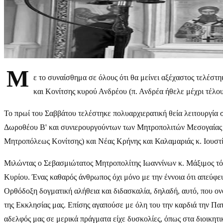
Μ
ε το συναίσθημα σε όλους ότι θα μείνει αξέχαστος τελέ
και Κονίτσης κυρού Ανδρέου (π. Ανδρέα ήθελε μέχρι τέλου
Το πρωί του Σαββάτου τελέστηκε πολυαρχιερατική θεία λειτουργία
Δωροθέου Β' και συνιερουργούντων των Μητροπολιτών Μεσογαίας κα
Μητροπόλεως Κονίτσης) και Νέας Κρήνης και Καλαμαριάς κ. Ιουστ
Μιλώντας ο Σεβασμιώτατος Μητροπολίτης Ιωαννίνων κ. Μάξιμος τόν
Κυρίου. Ένας καθαρός άνθρωπος όχι μόνο με την έννοια ότι απεύφευγ
Ορθόδοξη δογματική αλήθεια και διδασκαλία, δηλαδή, αυτό, που ο
της Εκκλησίας μας. Επίσης αγαπούσε με όλη του την καρδιά την Πατρ
αδελφός μας σε μερικά πράγματα είχε δυσκολίες, όπως στα διοικητικ