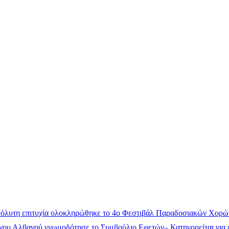
όλυτη επιτυχία ολοκληρώθηκε το 4ο Φεστιβάλ Παραδοσιακών Χορώ
ου Αλβανού γνωμοδότησε το Συμβούλιο Εφετών– Κατηγορείται για έ