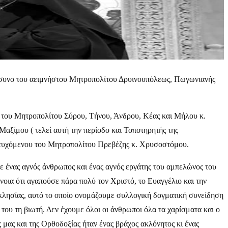
μόσυνο του αειμνήστου Μητροπολίτου Δρυινουπόλεως, Πωγωνιανής
ς του Μητροπολίτου Σύρου, Τήνου, Άνδρου, Κέας και Μήλου κ.
ξίμου ( τελεί αυτή την περίοδο και Τοποτηρητής της
σευχόμενου του Μητροπολίτου Πρεβέζης κ. Χρυσοστόμου.
 ένας αγνός άνθρωπος και ένας αγνός εργάτης του αμπελώνος του
ννοια ότι αγαπούσε πάρα πολύ τον Χριστό, το Ευαγγέλιο και την
κλησίας, αυτό το οποίο ονομάζουμε συλλογική δογματική συνείδηση
 του τη βιωτή. Δεν έχουμε όλοι οι άνθρωποι όλα τα χαρίσματα και ο
 μας και της Ορθοδοξίας ήταν ένας βράχος ακλόνητος κι ένας