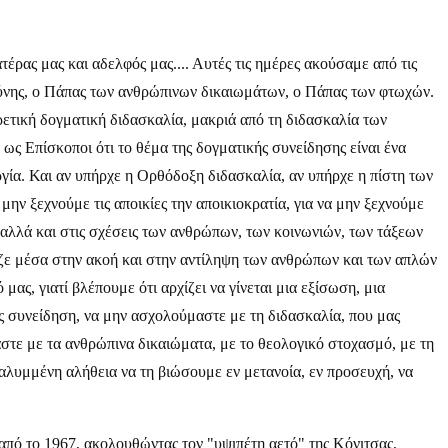
τέρας μας και αδελφός μας.... Αυτές τις ημέρες ακούσαμε από τις
οσύνης, ο Πάπας των ανθρώπινων δικαιωμάτων, ο Πάπας των φτωχών.
ρετική δογματική διδασκαλία, μακριά από τη διδασκαλία των
ς Επίσκοποι ότι το θέμα της δογματικής συνείδησης είναι ένα
γία. Και αν υπήρχε η Ορθόδοξη διδασκαλία, αν υπήρχε η πίστη των
μην ξεχνούμε τις αποικίες την αποικιοκρατία, για να μην ξεχνούμε
, αλλά και στις σχέσεις των ανθρώπων, των κοινωνιών, των τάξεων
έβαζε μέσα στην ακοή και στην αντίληψη των ανθρώπων και των απλών
μας, γιατί βλέπουμε ότι αρχίζει να γίνεται μια εξίσωση, μια
ας συνείδηση, να μην ασχολούμαστε με τη διδασκαλία, που μας
στε με τα ανθρώπινα δικαιώματα, με το θεολογικό στοχασμό, με τη
εκαλυμμένη αλήθεια να τη βιώσουμε εν μετανοία, εν προσευχή, να
από το 1967, ακολουθώντας τον "υψιπέτη αετό" της Κόνιτσας,