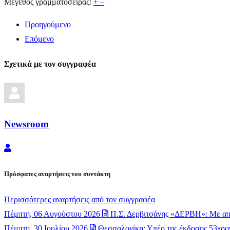
Μέγεθος γραμματοσειράς:
+
–
Προηγούμενο
Επόμενο
Σχετικά με τον συγγραφέα
Newsroom
Newsroom
Πρόσφατες αναρτήσεις του συντάκτη
Περισσότερες αναρτήσεις από τον συγγραφέα
Πέμπτη, 06 Αυγούστου 2026
Π.Σ. Δερβιτσάνης «ΔΕΡΒΗ»: Με απ
Πέμπτη, 30 Ιουλίου 2026
Θεσσαλονίκη: Υπέρ της έκδοσης 53χρον