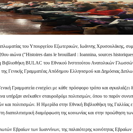
πλωματίας του Υπουργείου Εξωτερικών, Ιωάννης Χρυσουλάκης, συμμε
υ αιώνα ("Histoires dans le brouillard : Ioannina, sources historiques
 τη Βιβλιοθήκη BULAC του Εθνικού Ινστιτούτου Ανατολικών Γλωσσώ
δα της Γενικής Γραμματέας Απόδημου Ελληνισμού και Δημόσιας Διπλω
Γενική Γραμματεία ενισχύει με κάθε πρόσφορο τρόπο και αγκαλιάζει 
νινα υπήρξαν ανέκαθεν σταυροδρόμι πολιτισμών, όπου το παρόν συνυπ
 και πολιτισμών. Η Ημερίδα στην Εθνική Βιβλιοθήκη της Γαλλίας εί
στη διαπολιτισμική διαμόρφωση της κοινωνίας και στην προώθηση των
νιωτών Εβραίων των Ιωαννίνων, της παλαιότερης κοινότητας Εβραίων 