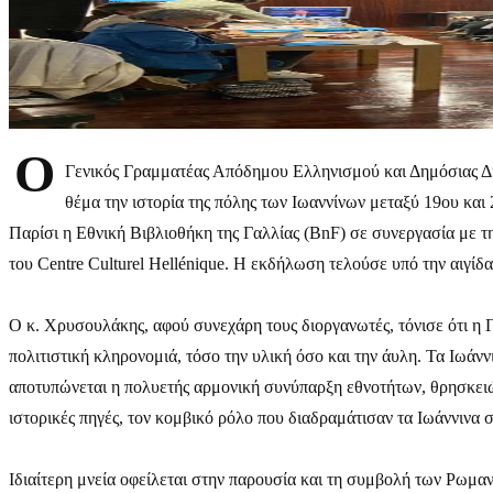
Ο
Γενικός Γραμματέας Απόδημου Ελληνισμού και Δημόσιας Δι
θέμα την ιστορία της πόλης των Ιωαννίνων μεταξύ 19ου και 20ο
Παρίσι η Εθνική Βιβλιοθήκη της Γαλλίας (BnF) σε συνεργασία με
του Centre Culturel Hellénique. Η εκδήλωση τελούσε υπό την αιγί
Ο κ. Χρυσουλάκης, αφού συνεχάρη τους διοργανωτές, τόνισε ότι η 
πολιτιστική κληρονομιά, τόσο την υλική όσο και την άυλη. Τα Ιωάν
αποτυπώνεται η πολυετής αρμονική συνύπαρξη εθνοτήτων, θρησκειών
ιστορικές πηγές, τον κομβικό ρόλο που διαδραμάτισαν τα Ιωάννινα 
Ιδιαίτερη μνεία οφείλεται στην παρουσία και τη συμβολή των Ρωμα