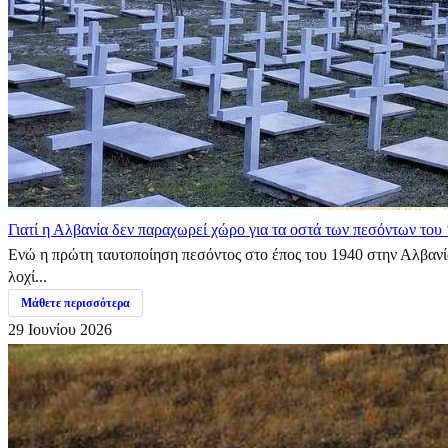
Γιατί η Αλβανία δεν παραχωρεί χώρο για τα οστά των πεσόντων του 
Ενώ η πρώτη ταυτοποίηση πεσόντος στο έπος του 1940 στην Αλβανία 
λοχί...
Μάθετε περισσότερα
29 Ιουνίου 2026