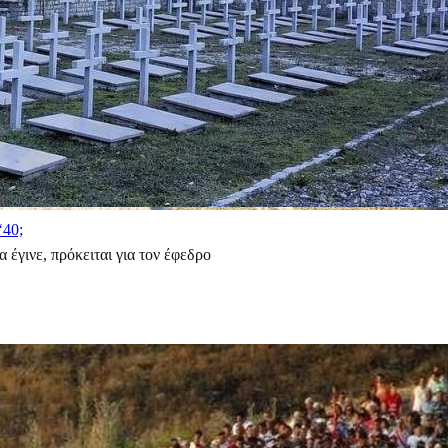
‘40;
έγινε, πρόκειται για τον έφεδρο