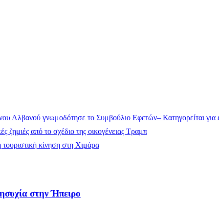
ου Αλβανού γνωμοδότησε το Συμβούλιο Εφετών– Κατηγορείται για έ
ς ζημιές από το σχέδιο της οικογένειας Τραμπ
 τουριστική κίνηση στη Χιμάρα
νησυχία στην Ήπειρο