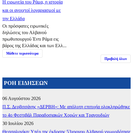
Η ειρωνεία του Ράμα, η ιστορία
και οι ανοιχτοί λογαριασμοί με
την Ελλάδα
Οι πρόσφατες ειρωνικές
δηλώσεις του Αλβανού
πρωθυπουργού Έντι Ράμα εις
βάρος της Ελλάδας και των Ελλ...
Μάθετε περισσότερα
Προβολή όλων
ΡΟΗ ΕΙΔΗΣΕΩΝ
06 Αυγούστου 2026
Π.Σ. Δερβιτσάνης «ΔΕΡΒΗ»: Με απόλυτη επιτυχία ολοκληρώθηκε
το 4ο Φεστιβάλ Παραδοσιακών Χορών και Τραγουδιών
30 Ιουλίου 2026
Θεσσαλονίκη: Υπέρ της έκδοσης 53χρονου Αλβανού γνωμοδότησε