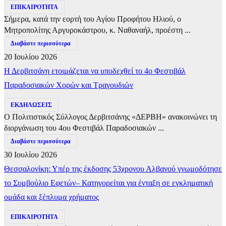
ΕΠΙΚΑΙΡΟΤΗΤΑ
Σήμερα, κατά την εορτή του Αγίου Προφήτου Ηλιού, ο
Μητροπολίτης Αργυροκάστρου, κ. Ναθαναήλ, προέστη ...
Διαβάστε περισσότερα
20 Ιουλίου 2026
Η Δερβιτσάνη ετοιμάζεται να υποδεχθεί το 4ο Φεστιβάλ
Παραδοσιακών Χορών και Τραγουδιών
ΕΚΔΗΛΩΣΕΙΣ
Ο Πολιτιστικός Σύλλογος Δερβιτσάνης «ΔΕΡΒΗ» ανακοινώνει τη
διοργάνωση του 4ου Φεστιβάλ Παραδοσιακών ...
Διαβάστε περισσότερα
30 Ιουλίου 2026
Θεσσαλονίκη: Υπέρ της έκδοσης 53χρονου Αλβανού γνωμοδότησε
το Συμβούλιο Εφετών– Κατηγορείται για ένταξη σε εγκληματική
ομάδα και ξέπλυμα χρήματος
ΕΠΙΚΑΙΡΟΤΗΤΑ