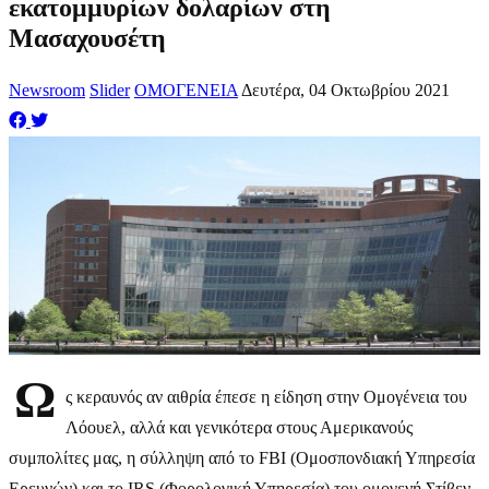
εκατομμυρίων δολαρίων στη
Μασαχουσέτη
Newsroom
Slider
ΟΜΟΓΕΝΕΙΑ
Δευτέρα, 04 Οκτωβρίου 2021
Ω
ς κεραυνός αν αιθρία έπεσε η είδηση στην Ομογένεια του
Λόουελ, αλλά και γενικότερα στους Αμερικανούς
συμπολίτες μας, η σύλληψη από το FBI (Ομοσπονδιακή Υπηρεσία
Ερευνών) και το IRS (Φορολογική Υπηρεσία) του ομογενή Στίβεν