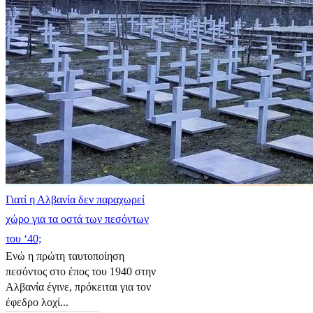
Γιατί η Αλβανία δεν παραχωρεί
χώρο για τα οστά των πεσόντων
του ‘40;
Ενώ η πρώτη ταυτοποίηση
πεσόντος στο έπος του 1940 στην
Αλβανία έγινε, πρόκειται για τον
έφεδρο λοχί...