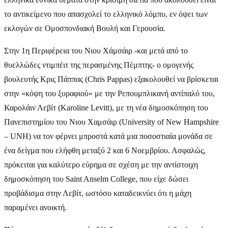
το αντικείμενο που απασχολεί το ελληνικό λόμπυ, εν όψει των
εκλογών σε Ομοσπονδιακή Βουλή και Γερουσία.
Στην 1η Περιφέρεια του Νιου Χάμσάιρ -και μετά από το
θυελλώδες ντιμπέιτ της περασμένης Πέμπτης- ο ομογενής
βουλευτής Κρις Πάππας (Chris Pappas) εξακολουθεί να βρίσκεται
στην «κόψη του ξυραφιού» με την Ρεπουμπλικανή αντίπαλό του,
Καρολάιν Λεβίτ (Karoline Levitt), με τη νέα δημοσκόπηση του
Πανεπιστημίου του Νιου Χαμσάιρ (University of New Hampshire
– UNH) να τον φέρνει μπροστά κατά μια ποσοστιαία μονάδα σε
ένα δείγμα που ελήφθη μεταξύ 2 και 6 Νοεμβρίου. Ασφαλώς,
πρόκειται για καλύτερο εύρημα σε σχέση με την αντίστοιχη
δημοσκόπηση του Saint Anselm College, που είχε δώσει
προβάδισμα στην Λεβίτ, ωστόσο καταδεικνύει ότι η μάχη
παραμένει ανοικτή.