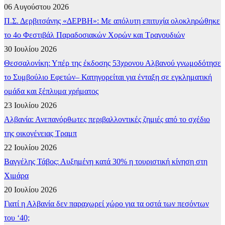
06 Αυγούστου 2026
Π.Σ. Δερβιτσάνης «ΔΕΡΒΗ»: Με απόλυτη επιτυχία ολοκληρώθηκε
το 4ο Φεστιβάλ Παραδοσιακών Χορών και Τραγουδιών
30 Ιουλίου 2026
Θεσσαλονίκη: Υπέρ της έκδοσης 53χρονου Αλβανού γνωμοδότησε
το Συμβούλιο Εφετών– Κατηγορείται για ένταξη σε εγκληματική
ομάδα και ξέπλυμα χρήματος
23 Ιουλίου 2026
Αλβανία: Ανεπανόρθωτες περιβαλλοντικές ζημιές από το σχέδιο
της οικογένειας Τραμπ
22 Ιουλίου 2026
Βαγγέλης Τάβος: Αυξημένη κατά 30% η τουριστική κίνηση στη
Χιμάρα
20 Ιουλίου 2026
Γιατί η Αλβανία δεν παραχωρεί χώρο για τα οστά των πεσόντων
του ‘40;