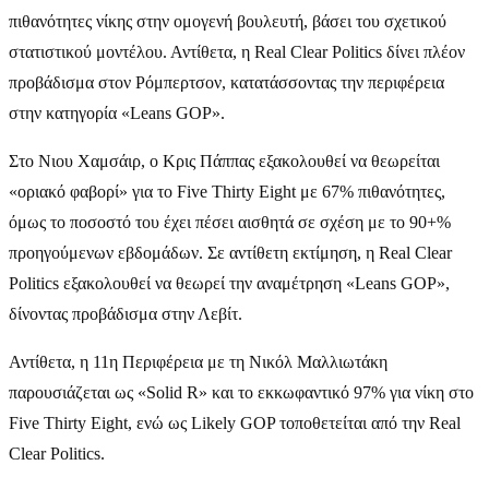
πιθανότητες νίκης στην ομογενή βουλευτή, βάσει του σχετικού
στατιστικού μοντέλου. Αντίθετα, η Real Clear Politics δίνει πλέον
προβάδισμα στον Ρόμπερτσον, κατατάσσοντας την περιφέρεια
στην κατηγορία «Leans GOP».
Στο Νιου Χαμσάιρ, ο Κρις Πάππας εξακολουθεί να θεωρείται
«οριακό φαβορί» για το Five Thirty Eight με 67% πιθανότητες,
όμως το ποσοστό του έχει πέσει αισθητά σε σχέση με το 90+%
προηγούμενων εβδομάδων. Σε αντίθετη εκτίμηση, η Real Clear
Politics εξακολουθεί να θεωρεί την αναμέτρηση «Leans GOP»,
δίνοντας προβάδισμα στην Λεβίτ.
Αντίθετα, η 11η Περιφέρεια με τη Νικόλ Μαλλιωτάκη
παρουσιάζεται ως «Solid R» και το εκκωφαντικό 97% για νίκη στο
Five Thirty Eight, ενώ ως Likely GOP τοποθετείται από την Real
Clear Politics.