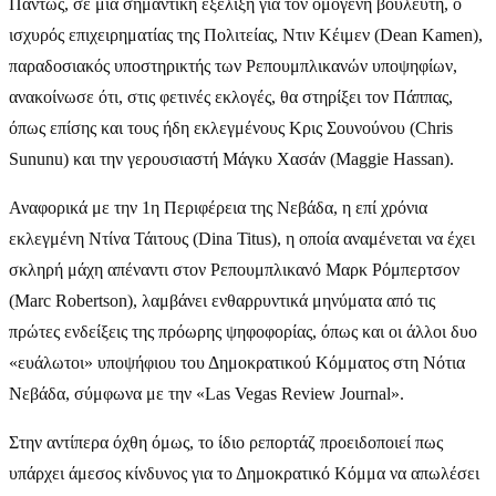
Πάντως, σε μια σημαντική εξέλιξη για τον ομογενή βουλευτή, ο
ισχυρός επιχειρηματίας της Πολιτείας, Ντιν Κέιμεν (Dean Kamen),
παραδοσιακός υποστηρικτής των Ρεπουμπλικανών υποψηφίων,
ανακοίνωσε ότι, στις φετινές εκλογές, θα στηρίξει τον Πάππας,
όπως επίσης και τους ήδη εκλεγμένους Κρις Σουνούνου (Chris
Sununu) και την γερουσιαστή Μάγκυ Χασάν (Maggie Hassan).
Αναφορικά με την 1η Περιφέρεια της Νεβάδα, η επί χρόνια
εκλεγμένη Ντίνα Τάιτους (Dina Titus), η οποία αναμένεται να έχει
σκληρή μάχη απέναντι στον Ρεπουμπλικανό Μαρκ Ρόμπερτσον
(Marc Robertson), λαμβάνει ενθαρρυντικά μηνύματα από τις
πρώτες ενδείξεις της πρόωρης ψηφοφορίας, όπως και οι άλλοι δυο
«ευάλωτοι» υποψήφιου του Δημοκρατικού Κόμματος στη Νότια
Νεβάδα, σύμφωνα με την «Las Vegas Review Journal».
Στην αντίπερα όχθη όμως, το ίδιο ρεπορτάζ προειδοποιεί πως
υπάρχει άμεσος κίνδυνος για το Δημοκρατικό Κόμμα να απωλέσει