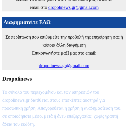
email στο
dropolinews.gr@gmail.com
Διαφημιστείτε ΕΔΩ
Σε περίπτωση που επιθυμείτε την προβολή της επιχείρηση σας ή
κάποια άλλη διαφήμιση
Επικοινωνήστε μαζί μας στο email:
dropolinews.gr@gmail.com
Dropolinews
Το σύνολο του περιεχομένου και των υπηρεσιών του
dropolinews.gr διατίθεται στους επισκέπτες αυστηρά για
προσωπική χρήση. Απαγορεύεται η χρήση ή αναδημοσίευσή του,
σε οποιοδήποτε μέσο, μετά ή άνευ επεξεργασίας, χωρίς γραπτή
άδεια του εκδότη.