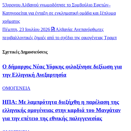
53χρονου Αλβανού γνωμοδότησε το Συμβούλιο Εφετών–
Κατηγορείται για ένταξη σε εγκληματική ομάδα και ξέπλυμα
χρήματος
Πέμπτη, 23 Ιουλίου 2026
Αλβανία: Ανεπανόρθωτες
περιβαλλοντικές ζημιές από το σχέδιο της οικογένειας Τραμπ
Σχετικές Δημοσιεύσεις
Ο δήμαρχος Νέας Υόρκης φιλοξένησε δεξίωση για
την Ελληνική Ανεξαρτησία
ΟΜΟΓΕΝΕΙΑ
ΗΠΑ: Με λαμπρότητα διεξήχθη η παρέλαση της
ελληνικής ομογένειας στην καρδιά του Μανχάταν
για την επέτειο της εθνικής παλιγγενεσίας