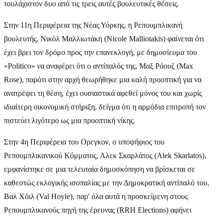
τουλάχιστον δυο από τις τρεις αυτές βουλευτικές θέσεις.
Στην 11η Περιφέρεια της Νέας Υόρκης, η Ρεπουμπλικανή
βουλευτής, Νικόλ Μαλλιωτάκη (Nicole Malliotakis) φαίνεται ότι
έχει βρει τον δρόμο προς την επανεκλογή, με δημοσίευμα του
«Politico» να αναφέρει ότι ο αντίπαλός της, Μαξ Ρόουζ (Max
Rose), παρότι στην αρχή θεωρήθηκε μια καλή προοπτική για να
ανατρέψει τη θέση, έχει ουσιαστικά αφεθεί μόνος του και χωρίς
ιδιαίτερη οικονομική στήριξη, δείγμα ότι η αρμόδια επιτροπή τον
πιστεύει λιγότερο ως μια προοπτική νίκης.
Στην 4η Περιφέρεια του Ορεγκον, ο υποψήφιος του
Ρεπουμπλικανικού Κόμματος, Αλεκ Σκαρλάτος (Alek Skarlatos),
εμφανίστηκε σε μια τελευταία δημοσκόπηση να βρίσκεται σε
καθεστώς εκλογικής ισοπαλίας με την Δημοκρατική αντίπαλό του,
Βαλ Χόιλ (Val Hoyle), παρ' όλα αυτά η προσκείμενη στους
Ρεπουμπλικανούς πηγή της έρευνας (RRH Elections) αφήνει