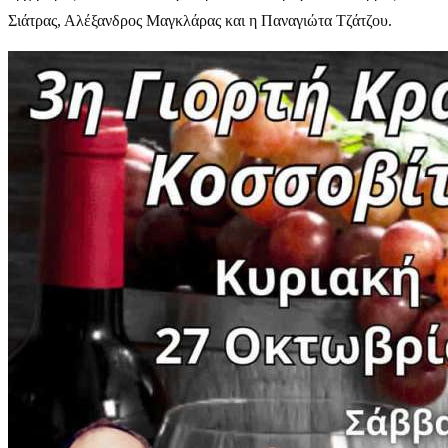
Σιάτρας, Αλέξανδρος Μαγκλάρας και η Παναγιώτα Τζάτζου.