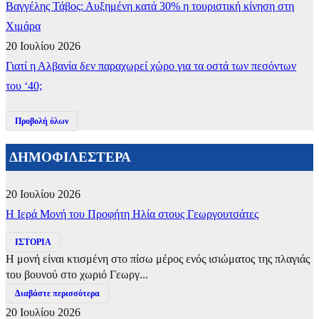
Βαγγέλης Τάβος: Αυξημένη κατά 30% η τουριστική κίνηση στη
Χιμάρα
20 Ιουλίου 2026
Γιατί η Αλβανία δεν παραχωρεί χώρο για τα οστά των πεσόντων
του ‘40;
Προβολή όλων
ΔΗΜΟΦΙΛΕΣΤΕΡΑ
20 Ιουλίου 2026
​Η Ιερά Μονή του Προφήτη Ηλία στους Γεωργουτσάτες
ΙΣΤΟΡΙΑ
Η μονή είναι κτισμένη στο πίσω μέρος ενός ισιώματος της πλαγιάς
του βουνού στο χωριό Γεωργ...
Διαβάστε περισσότερα
20 Ιουλίου 2026