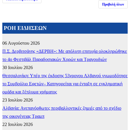
Προβολή όλων
ΡΟΗ ΕΙΔΗΣΕΩΝ
06 Αυγούστου 2026
Π.Σ. Δερβιτσάνης «ΔΕΡΒΗ»: Με απόλυτη επιτυχία ολοκληρώθηκε
το 4ο Φεστιβάλ Παραδοσιακών Χορών και Τραγουδιών
30 Ιουλίου 2026
Θεσσαλονίκη: Υπέρ της έκδοσης 53χρονου Αλβανού γνωμοδότησε
το Συμβούλιο Εφετών– Κατηγορείται για ένταξη σε εγκληματική
ομάδα και ξέπλυμα χρήματος
23 Ιουλίου 2026
Αλβανία: Ανεπανόρθωτες περιβαλλοντικές ζημιές από το σχέδιο
της οικογένειας Τραμπ
22 Ιουλίου 2026