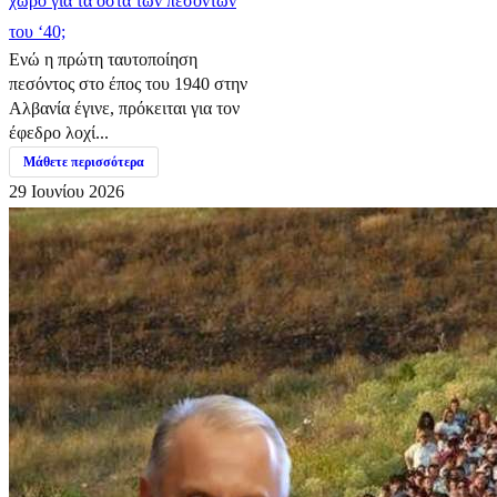
χώρο για τα οστά των πεσόντων
του ‘40;
Ενώ η πρώτη ταυτοποίηση
πεσόντος στο έπος του 1940 στην
Αλβανία έγινε, πρόκειται για τον
έφεδρο λοχί...
Μάθετε περισσότερα
29 Ιουνίου 2026