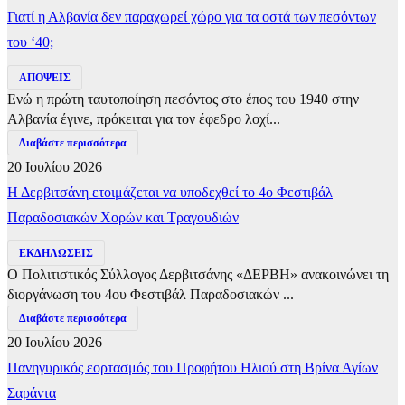
Γιατί η Αλβανία δεν παραχωρεί χώρο για τα οστά των πεσόντων
του ‘40;
ΑΠΟΨΕΙΣ
Ενώ η πρώτη ταυτοποίηση πεσόντος στο έπος του 1940 στην
Αλβανία έγινε, πρόκειται για τον έφεδρο λοχί...
Διαβάστε περισσότερα
20 Ιουλίου 2026
Η Δερβιτσάνη ετοιμάζεται να υποδεχθεί το 4ο Φεστιβάλ
Παραδοσιακών Χορών και Τραγουδιών
ΕΚΔΗΛΩΣΕΙΣ
Ο Πολιτιστικός Σύλλογος Δερβιτσάνης «ΔΕΡΒΗ» ανακοινώνει τη
διοργάνωση του 4ου Φεστιβάλ Παραδοσιακών ...
Διαβάστε περισσότερα
20 Ιουλίου 2026
Πανηγυρικός εορτασμός του Προφήτου Ηλιού στη Βρίνα Αγίων
Σαράντα