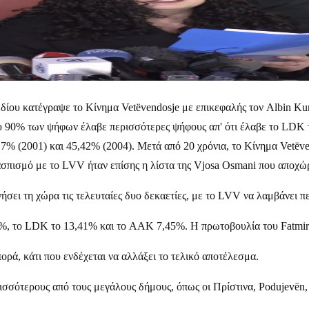
δίου κατέγραψε το Κίνημα Vetëvendosje με επικεφαλής τον Albin Kur
ου 90% των ψήφων έλαβε περισσότερες ψήφους απ' ότι έλαβε το LDK 
5,7% (2001) και 45,42% (2004). Μετά από 20 χρόνια, το Κίνημα Vetëv
πισμό με το LVV ήταν επίσης η λίστα της Vjosa Osmani που αποχώ
ήσει τη χώρα τις τελευταίες δυο δεκαετίες, με το LVV να λαμβάνει
, το LDK το 13,41% και το AAK 7,45%. Η πρωτοβουλία του Fatmir L
ορά, κάτι που ενδέχεται να αλλάξει το τελικό αποτέλεσμα.
ότερους από τους μεγάλους δήμους, όπως οι Πρίστινα, Podujevën, Pri