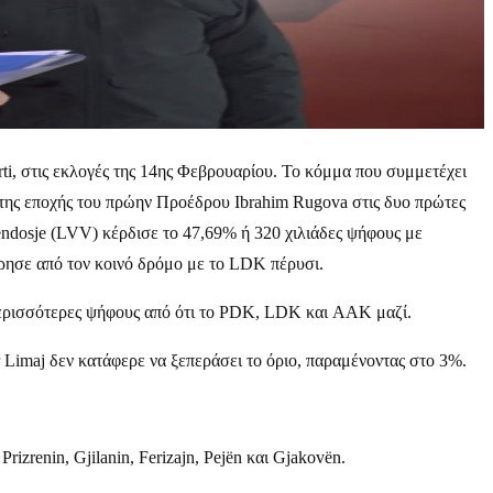
ti, στις εκλογές της 14ης Φεβρουαρίου. Το κόμμα που συμμετέχει
της εποχής του πρώην Προέδρου Ibrahim Rugova στις δυο πρώτες
endosje (LVV) κέρδισε το 47,69% ή 320 χιλιάδες ψήφους με
ρησε από τον κοινό δρόμο με το LDK πέρυσι.
 περισσότερες ψήφους από ότι το PDK, LDK και AAK μαζί.
imaj δεν κατάφερε να ξεπεράσει το όριο, παραμένοντας στο 3%.
zrenin, Gjilanin, Ferizajn, Pejën και Gjakovën.