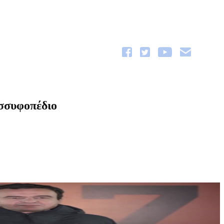
οσσυφοπέδιο