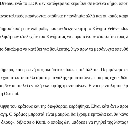
 Drenas, ενώ το LDK δεν κατάφερε να κερδίσει σε κανένα δήμο, αποτ
νασταλτικός παράγοντας στάθηκε η πανδημία αλλά και οι κακές καιρ
ημοσίευση των exit polls, που ανέδειξε νικητή το Κίνημα Vetëvendos
έκκληση των στελεχών του Κινήματος να παραμείνουν στα σπίτια τους
 το δικαίωμα να κατέβει για βουλευτής, λίγο πριν τα μεσάνυχτα απε
ήμερα, και η φωνή σας ακούστηκε όπως ποτέ άλλοτε. Περιμέναμε αυ
 έχουμε ως αποτέλεσμα της μεγάλης εμπιστοσύνης που μας έχετε δώσε
ση δεν αποτελεί εντολή εκδίκησης ή αντιποίνων. Είναι η εντολή του έ
 η Osmani.
άληψη του κράτους και της διαφθοράς, κερδήθηκε. Είναι κάτι άνευ π
λαγή. Ο δρόμος μπροστά είναι μακρύς, θα έχουμε εμπόδια και θα κάνο
όλους», δήλωσε ο Kurti, ο οποίος δεν μπόρεσε να ηγηθεί της λίστας 