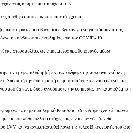
υγχάνοντας ακόμη και στα οχυρά του.
ικές συνθήκες που επικρατούσαν στη χώρα.
je, υποστηρικτές του Κινήματος βγήκαν για να γιορτάσουν στους
 λόγω του κινδύνου της πανδημίας από τον COVID- 19.
υθύνθηκε στους πολίτες ως επικείμενος πρωθυπουργός μέσω
τήν την ημέρα, αλλά η ψήφος σας επέφερε την πολυαναμενόμενη
ι. Από αυτή την άποψη αυτή η εμπιστοσύνη θα είναι ο οδηγός μας,
ργου που θα γίνει, όπου εγγυόμαστε την ευημερία, την καταπολέμηση
ροηγουμένου στο μεταπολεμικό Κοσσυφοπέδιο. Αύριο ξεκινά μια νέα
υμε κάποια λάθη, αλλά ο στόχος μας είναι ευγενής. Δεν θα
του LVV και να αντικατασταθεί λόγω της τελεσίδικης ποινής του από