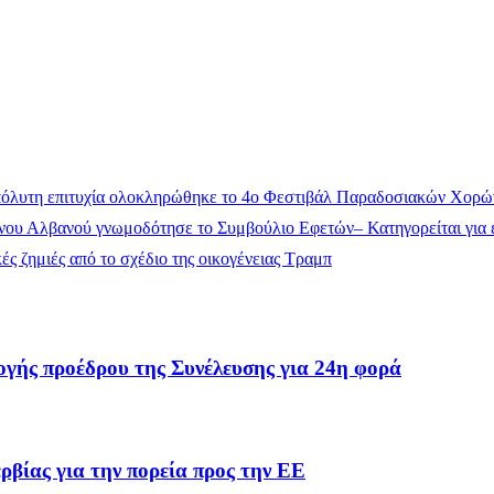
όλυτη επιτυχία ολοκληρώθηκε το 4ο Φεστιβάλ Παραδοσιακών Χορώ
ου Αλβανού γνωμοδότησε το Συμβούλιο Εφετών– Κατηγορείται για έ
ς ζημιές από το σχέδιο της οικογένειας Τραμπ
ογής προέδρου της Συνέλευσης για 24η φορά
βίας για την πορεία προς την ΕΕ