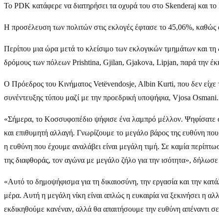
Το PDK κατάφερε να διατηρήσει τα οχυρά του στο Skenderaj και το
Η προσέλευση των πολιτών στις εκλογές έφτασε το 45,06%, καθώς α
Περίπου μια ώρα μετά το κλείσιμο των εκλογικών τμημάτων και τη δ
δρόμους των πόλεων Prishtina, Gjilan, Gjakova, Lipjan, παρά την 
Ο Πρόεδρος του Κινήματος Vetëvendosje, Albin Kurti, που δεν είχε
συνέντευξης τύπου μαζί με την προεδρική υποψήφια, Vjosa Osmani.
«Σήμερα, το Κοσσυφοπέδιο ψήφισε ένα λαμπρό μέλλον. Ψηφίσατε σ
και επιθυμητή αλλαγή. Γνωρίζουμε το μεγάλο βάρος της ευθύνη που
η ευθύνη που έχουμε αναλάβει είναι μεγάλη τιμή. Σε καμία περίπτω
της διαφθοράς, τον αγώνα με μεγάλο ζήλο για την ισότητα», δήλωσε
«Αυτό το δημοψήφισμα για τη δικαιοσύνη, την εργασία και την κατ
μέρα. Αυτή η μεγάλη νίκη είναι απλώς η ευκαιρία να ξεκινήσει η αλ
εκδικηθούμε κανέναν, αλλά θα απαιτήσουμε την ευθύνη απέναντι σε 