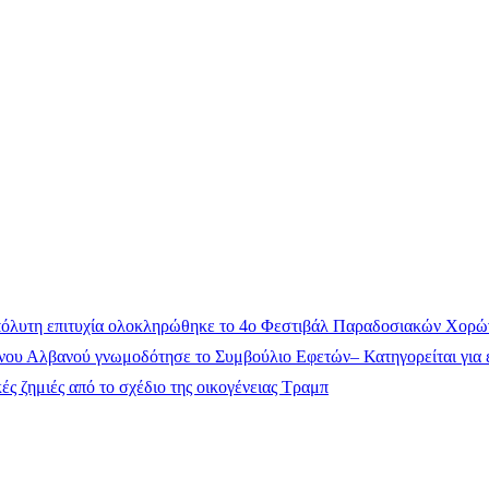
όλυτη επιτυχία ολοκληρώθηκε το 4ο Φεστιβάλ Παραδοσιακών Χορώ
ου Αλβανού γνωμοδότησε το Συμβούλιο Εφετών– Κατηγορείται για έ
ς ζημιές από το σχέδιο της οικογένειας Τραμπ