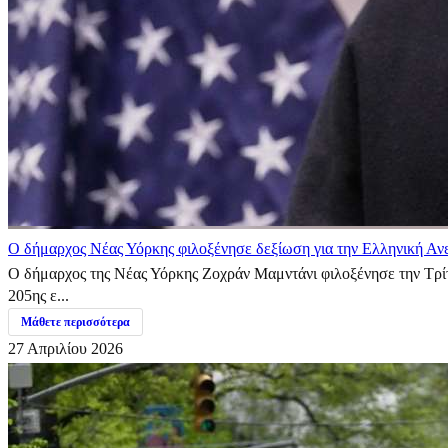
Ο δήμαρχος Νέας Υόρκης φιλοξένησε δεξίωση για την Ελληνική Αν
Ο δήμαρχος της Νέας Υόρκης Ζοχράν Μαμντάνι φιλοξένησε την Τρίτ
205ης ε...
Μάθετε περισσότερα
27 Απριλίου 2026