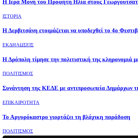
​Η Ιερά Μονή του Προφήτη Ηλία στους Γεωργουτσάτ
ΙΣΤΟΡΙΑ
Η Δερβιτσάνη ετοιμάζεται να υποδεχθεί το 4ο Φεσ
ΕΚΔΗΛΩΣΕΙΣ
Η Δρόπολη τίμησε την πολιτιστική της κληρονομιά μ
ΠΟΛΙΤΙΣΜΟΣ
Συνάντηση της ΚΕΔΕ με αντιπροσωπεία Δημάρχων τη
ΕΠΙΚΑΙΡΟΤΗΤΑ
Το Αργυρόκαστρο γιορτάζει τη βλάχικη παράδοση
ΠΟΛΙΤΙΣΜΟΣ