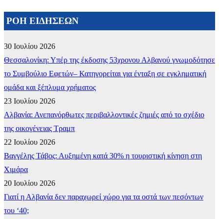
ΡΟΗ ΕΙΔΗΣΕΩΝ
30 Ιουλίου 2026
Θεσσαλονίκη: Υπέρ της έκδοσης 53χρονου Αλβανού γνωμοδότησε
το Συμβούλιο Εφετών– Κατηγορείται για ένταξη σε εγκληματική
ομάδα και ξέπλυμα χρήματος
23 Ιουλίου 2026
Αλβανία: Ανεπανόρθωτες περιβαλλοντικές ζημιές από το σχέδιο
της οικογένειας Τραμπ
22 Ιουλίου 2026
Βαγγέλης Τάβος: Αυξημένη κατά 30% η τουριστική κίνηση στη
Χιμάρα
20 Ιουλίου 2026
Γιατί η Αλβανία δεν παραχωρεί χώρο για τα οστά των πεσόντων
του ‘40;