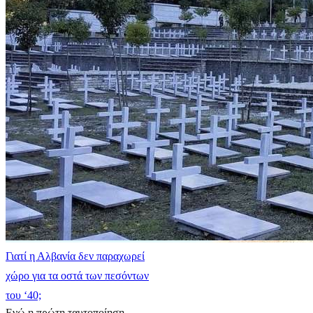
Γιατί η Αλβανία δεν παραχωρεί
χώρο για τα οστά των πεσόντων
του ‘40;
Ενώ η πρώτη ταυτοποίηση