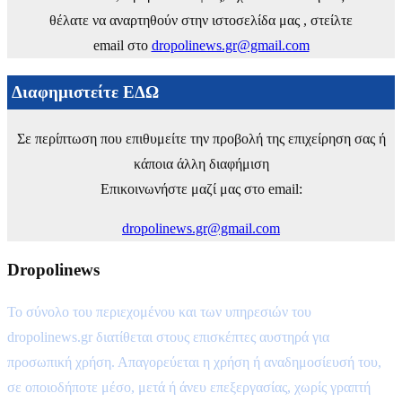
θέλατε να αναρτηθούν στην ιστοσελίδα μας , στείλτε
email στο
dropolinews.gr@gmail.com
Διαφημιστείτε ΕΔΩ
Σε περίπτωση που επιθυμείτε την προβολή της επιχείρηση σας ή
κάποια άλλη διαφήμιση
Επικοινωνήστε μαζί μας στο email:
dropolinews.gr@gmail.com
Dropolinews
Το σύνολο του περιεχομένου και των υπηρεσιών του
dropolinews.gr διατίθεται στους επισκέπτες αυστηρά για
προσωπική χρήση. Απαγορεύεται η χρήση ή αναδημοσίευσή του,
σε οποιοδήποτε μέσο, μετά ή άνευ επεξεργασίας, χωρίς γραπτή