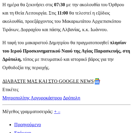
Η ημέρα θα ξεκινήσει στις
07:30
με την ακολουθία του Όρθρου
και τη Θεία Λειτουργία. Στις
11:00
θα τελεστεί η εξόδιος
ακολουθία, προεξάρχοντος του Μακαριωτάτου Αρχιεπισκόπου
Τιράνων, Δυρραχίου και πάσης Αλβανίας, κ.κ. Ιωάννου.
Η ταφή του μακαριστού Δημητρίου θα πραγματοποιηθεί
πλησίον
του Ιερού Προσκυνηματικού Ναού της Αγίας Παρασκευής, στη
Δρόπολη,
τόπος με πνευματικό και ιστορικό βάρος για την
Ορθοδοξία της περιοχής.
ΔΙΑΒΑΣΤΕ ΜΑΣ ΚΑΙ ΣΤΟ GOOGLE NEWS
Ετικέτες
Μητροπολίτης Αργυροκάστρου
Δρόπολη
Μέγεθος γραμματοσειράς:
+
–
Προηγούμενο
Επόμενο