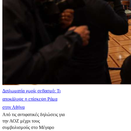
Διπλωματία χωρίς σεβασμό: Τι
αποκάλυψε η επίσκεψη Ράμα
στην Αθήνα
Από τις αντιφατικές δηλώσεις για
την ΑΟΖ μέχρι τους
συμβολισμούς στο Μέγαρο