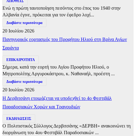
ΑΠΟΨΕΙΣ
Ενώ η πρώτη ταυτοποίηση πεσόντος στο έπος του 1940 στην
Αλβανία έγινε, πρόκειται για τον έφεδρο λοχί...
Διαβάστε περισσότερα
20 Ιουλίου 2026
Πανηγυρικός εορτασμός του Προφήτου Ηλιού στη Βρίνα Αγίων
Σαράντα
ΕΠΙΚΑΙΡΟΤΗΤΑ
Σήμερα, κατά την εορτή του Αγίου Προφήτου Ηλιού, ο
Μητροπολίτης Αργυροκάστρου, κ. Ναθαναήλ, προέστη ...
Διαβάστε περισσότερα
20 Ιουλίου 2026
Η Δερβιτσάνη ετοιμάζεται να υποδεχθεί το 4ο Φεστιβάλ
Παραδοσιακών Χορών και Τραγουδιών
ΕΚΔΗΛΩΣΕΙΣ
Ο Πολιτιστικός Σύλλογος Δερβιτσάνης «ΔΕΡΒΗ» ανακοινώνει τη
διοργάνωση του 4ου Φεστιβάλ Παραδοσιακών ...