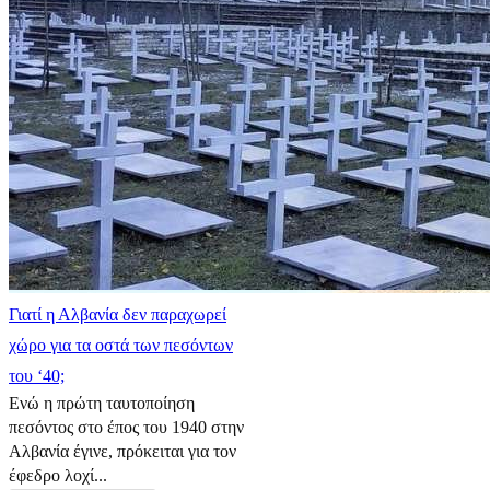
Γιατί η Αλβανία δεν παραχωρεί
χώρο για τα οστά των πεσόντων
του ‘40;
Ενώ η πρώτη ταυτοποίηση
πεσόντος στο έπος του 1940 στην
Αλβανία έγινε, πρόκειται για τον
έφεδρο λοχί...