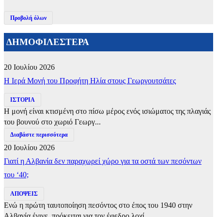
Προβολή όλων
ΔΗΜΟΦΙΛΕΣΤΕΡΑ
20 Ιουλίου 2026
​Η Ιερά Μονή του Προφήτη Ηλία στους Γεωργουτσάτες
ΙΣΤΟΡΙΑ
Η μονή είναι κτισμένη στο πίσω μέρος ενός ισιώματος της πλαγιάς
του βουνού στο χωριό Γεωργ...
Διαβάστε περισσότερα
20 Ιουλίου 2026
Γιατί η Αλβανία δεν παραχωρεί χώρο για τα οστά των πεσόντων
του ‘40;
ΑΠΟΨΕΙΣ
Ενώ η πρώτη ταυτοποίηση πεσόντος στο έπος του 1940 στην
Αλβανία έγινε, πρόκειται για τον έφεδρο λοχί...