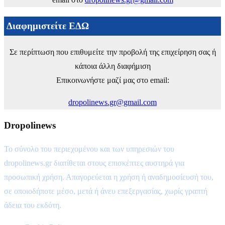
Διαφημιστείτε ΕΔΩ
Σε περίπτωση που επιθυμείτε την προβολή της επιχείρηση σας ή
κάποια άλλη διαφήμιση
Επικοινωνήστε μαζί μας στο email:
dropolinews.gr@gmail.com
Dropolinews
Το σύνολο του περιεχομένου και των υπηρεσιών του
dropolinews.gr διατίθεται στους επισκέπτες αυστηρά για
προσωπική χρήση. Απαγορεύεται η χρήση ή αναδημοσίευσή του,
σε οποιοδήποτε μέσο, μετά ή άνευ επεξεργασίας, χωρίς γραπτή
άδεια του εκδότη.