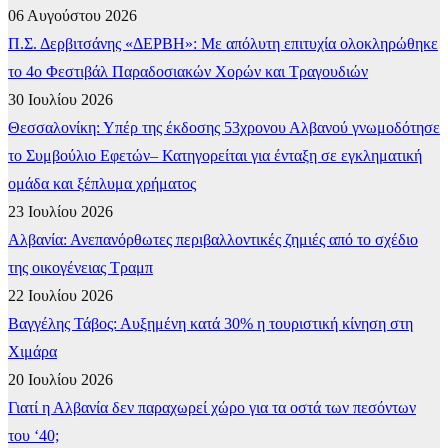
06 Αυγούστου 2026
Π.Σ. Δερβιτσάνης «ΔΕΡΒΗ»: Με απόλυτη επιτυχία ολοκληρώθηκε
το 4ο Φεστιβάλ Παραδοσιακών Χορών και Τραγουδιών
30 Ιουλίου 2026
Θεσσαλονίκη: Υπέρ της έκδοσης 53χρονου Αλβανού γνωμοδότησε
το Συμβούλιο Εφετών– Κατηγορείται για ένταξη σε εγκληματική
ομάδα και ξέπλυμα χρήματος
23 Ιουλίου 2026
Αλβανία: Ανεπανόρθωτες περιβαλλοντικές ζημιές από το σχέδιο
της οικογένειας Τραμπ
22 Ιουλίου 2026
Βαγγέλης Τάβος: Αυξημένη κατά 30% η τουριστική κίνηση στη
Χιμάρα
20 Ιουλίου 2026
Γιατί η Αλβανία δεν παραχωρεί χώρο για τα οστά των πεσόντων
του ‘40;