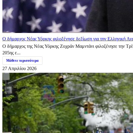
Ο δήμαρχος Νέας Υόρκης φιλοξένησε δεξίωση για την Ελληνική Αν
Ο δήμαρχος της Νέας Υόρκης Ζοχράν Μαμντάνι φιλοξένησε την Τρίτ
205ης ε...
Μάθετε περισσότερα
27 Απριλίου 2026