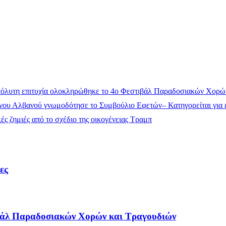
όλυτη επιτυχία ολοκληρώθηκε το 4ο Φεστιβάλ Παραδοσιακών Χορώ
ου Αλβανού γνωμοδότησε το Συμβούλιο Εφετών– Κατηγορείται για έ
ς ζημιές από το σχέδιο της οικογένειας Τραμπ
ες
τιβάλ Παραδοσιακών Χορών και Τραγουδιών