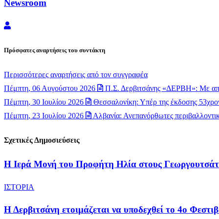
Newsroom
Newsroom
Πρόσφατες αναρτήσεις του συντάκτη
Περισσότερες αναρτήσεις από τον συγγραφέα
Πέμπτη, 06 Αυγούστου 2026
Π.Σ. Δερβιτσάνης «ΔΕΡΒΗ»: Με απ
Πέμπτη, 30 Ιουλίου 2026
Θεσσαλονίκη: Υπέρ της έκδοσης 53χρον
Πέμπτη, 23 Ιουλίου 2026
Αλβανία: Ανεπανόρθωτες περιβαλλοντικέ
Σχετικές Δημοσιεύσεις
​Η Ιερά Μονή του Προφήτη Ηλία στους Γεωργουτσάτ
ΙΣΤΟΡΙΑ
Η Δερβιτσάνη ετοιμάζεται να υποδεχθεί το 4ο Φεσ