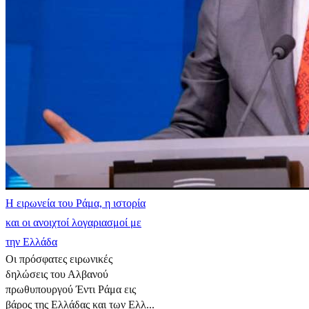
Η ειρωνεία του Ράμα, η ιστορία
και οι ανοιχτοί λογαριασμοί με
την Ελλάδα
Οι πρόσφατες ειρωνικές
δηλώσεις του Αλβανού
πρωθυπουργού Έντι Ράμα εις
βάρος της Ελλάδας και των Ελλ...