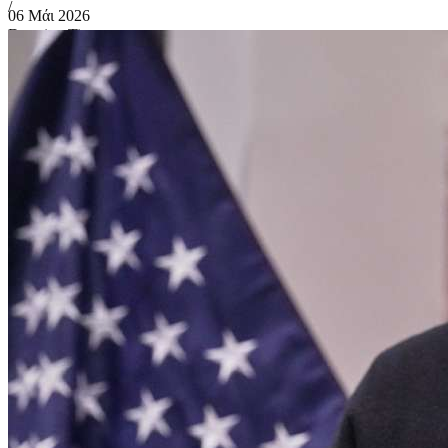
/
06 Μάι 2026
Duration Time
0:00
Loaded
: 0%
Progress
: 0%
Stream
Type
LIVE
Remaining
Time
-0:00
Playback
Rate
1x
Chapters
Chapters