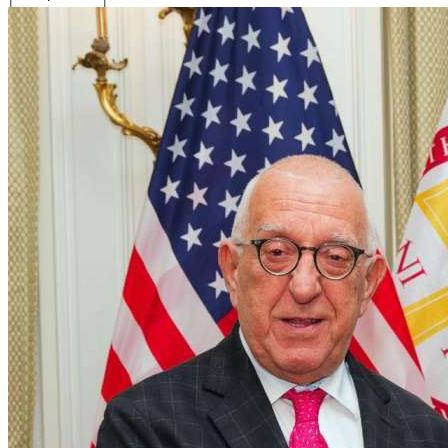
Text Edge
Style
Font Family
Reset
restore
all settings to
the default
values
Done
Close Modal
Dialog
End of dialog
window.