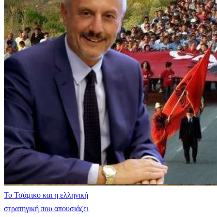
​Το Τσάμικο και η ελληνική
στρατηγική που απουσιάζει