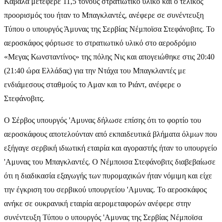
Καβάλα μετέφερε 11,5 τόνους στρατιωτικό υλικό και ο τελικός
προορισμός του ήταν το Μπαγκλαντές, ανέφερε σε συνέντευξη
Τύπου ο υπουργός Άμυνας της Σερβίας Νέμποϊσα Στεφάνοβιτς. Το
αεροσκάφος φόρτωσε το στρατιωτικό υλικό στο αεροδρόμιο
«Μεγας Κωνσταντίνος» της πόλης Νις και απογειώθηκε στις 20:40
(21:40 ώρα Ελλάδας) για την Ντάχα του Μπαγκλαντές με
ενδιάμεσους σταθμούς το Αμαν και το Ριάντ, ανέφερε ο
Στεφάνοβιτς.
Ο Σέρβος υπουργός 'Αμυνας δήλωσε επίσης ότι το φορτίο του
αεροσκάφους αποτελούνταν από εκπαιδευτικά βλήματα όλμων που
εξήγαγε σερβική ιδιωτική εταιρία και αγοραστής ήταν το υπουργείο
'Αμυνας του Μπαγκλαντές. Ο Νέμποισα Στεφάνοβιτς διαβεβαίωσε
ότι η διαδικασία εξαγωγής των πυρομαχικών ήταν νόμιμη και είχε
την έγκριση του σερβικού υπουργείου 'Αμυνας. Το αεροσκάφος
ανήκε σε ουκρανική εταιρία αερομεταφορών ανέφερε στην
συνέντευξη Τύπου ο υπουργός 'Αμυνας της Σερβίας Νέμποϊσα