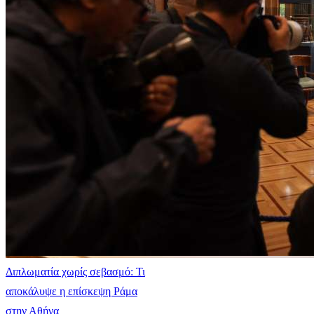
Διπλωματία χωρίς σεβασμό: Τι
αποκάλυψε η επίσκεψη Ράμα
στην Αθήνα