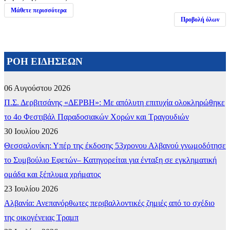
Μάθετε περισσότερα
Προβολή όλων
ΡΟΗ ΕΙΔΗΣΕΩΝ
06 Αυγούστου 2026
Π.Σ. Δερβιτσάνης «ΔΕΡΒΗ»: Με απόλυτη επιτυχία ολοκληρώθηκε
το 4ο Φεστιβάλ Παραδοσιακών Χορών και Τραγουδιών
30 Ιουλίου 2026
Θεσσαλονίκη: Υπέρ της έκδοσης 53χρονου Αλβανού γνωμοδότησε
το Συμβούλιο Εφετών– Κατηγορείται για ένταξη σε εγκληματική
ομάδα και ξέπλυμα χρήματος
23 Ιουλίου 2026
Αλβανία: Ανεπανόρθωτες περιβαλλοντικές ζημιές από το σχέδιο
της οικογένειας Τραμπ