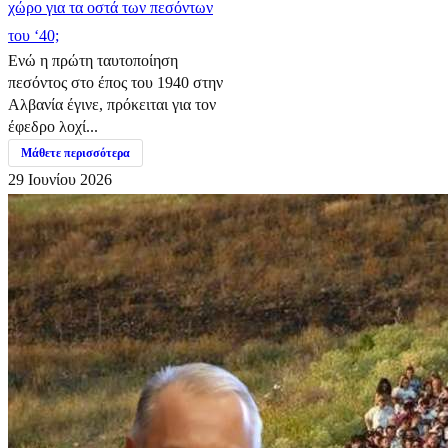
χώρο για τα οστά των πεσόντων
του ‘40;
Ενώ η πρώτη ταυτοποίηση
πεσόντος στο έπος του 1940 στην
Αλβανία έγινε, πρόκειται για τον
έφεδρο λοχί...
Μάθετε περισσότερα
29 Ιουνίου 2026