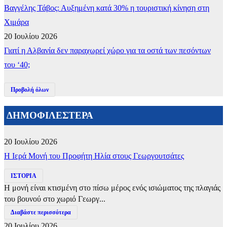
Βαγγέλης Τάβος: Αυξημένη κατά 30% η τουριστική κίνηση στη
Χιμάρα
20 Ιουλίου 2026
Γιατί η Αλβανία δεν παραχωρεί χώρο για τα οστά των πεσόντων
του ‘40;
Προβολή όλων
ΔΗΜΟΦΙΛΕΣΤΕΡΑ
20 Ιουλίου 2026
​Η Ιερά Μονή του Προφήτη Ηλία στους Γεωργουτσάτες
ΙΣΤΟΡΙΑ
Η μονή είναι κτισμένη στο πίσω μέρος ενός ισιώματος της πλαγιάς
του βουνού στο χωριό Γεωργ...
Διαβάστε περισσότερα
20 Ιουλίου 2026