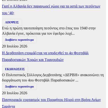
Γιατί η Αλβανία δεν παραχωρεί χώρο για τα οστά των πεσόντων
του ‘40;
ΑΠΟΨΕΙΣ
Ενώ η πρώτη ταυτοποίηση πεσόντος στο έπος του 1940 στην
Αλβανία έγινε, πρόκειται για τον έφεδρο λοχί...
Διαβάστε περισσότερα
20 Ιουλίου 2026
Η Δερβιτσάνη ετοιμάζεται να υποδεχθεί το 4ο Φεστιβάλ
Παραδοσιακών Χορών και Τραγουδιών
ΕΚΔΗΛΩΣΕΙΣ
Ο Πολιτιστικός Σύλλογος Δερβιτσάνης «ΔΕΡΒΗ» ανακοινώνει τη
διοργάνωση του 4ου Φεστιβάλ Παραδοσιακών ...
Διαβάστε περισσότερα
20 Ιουλίου 2026
Πανηγυρικός εορτασμός του Προφήτου Ηλιού στη Βρίνα Αγίων
Σαράντα