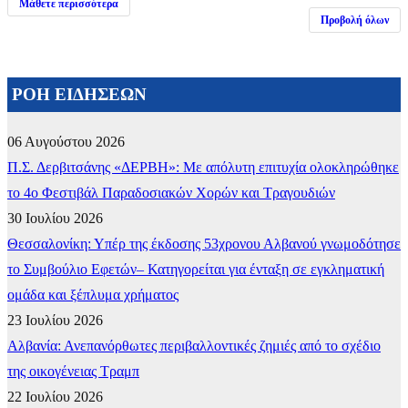
Μάθετε περισσότερα
Προβολή όλων
ΡΟΗ ΕΙΔΗΣΕΩΝ
06 Αυγούστου 2026
Π.Σ. Δερβιτσάνης «ΔΕΡΒΗ»: Με απόλυτη επιτυχία ολοκληρώθηκε
το 4ο Φεστιβάλ Παραδοσιακών Χορών και Τραγουδιών
30 Ιουλίου 2026
Θεσσαλονίκη: Υπέρ της έκδοσης 53χρονου Αλβανού γνωμοδότησε
το Συμβούλιο Εφετών– Κατηγορείται για ένταξη σε εγκληματική
ομάδα και ξέπλυμα χρήματος
23 Ιουλίου 2026
Αλβανία: Ανεπανόρθωτες περιβαλλοντικές ζημιές από το σχέδιο
της οικογένειας Τραμπ
22 Ιουλίου 2026