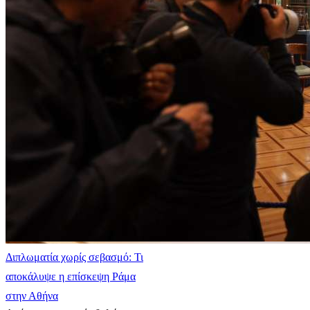
Διπλωματία χωρίς σεβασμό: Τι
αποκάλυψε η επίσκεψη Ράμα
στην Αθήνα