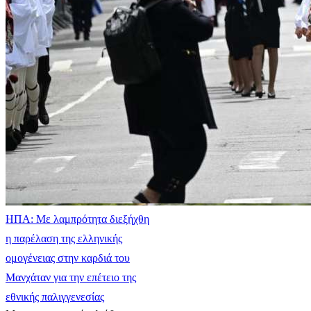
ΗΠΑ: Με λαμπρότητα διεξήχθη
η παρέλαση της ελληνικής
ομογένειας στην καρδιά του
Μανχάταν για την επέτειο της
εθνικής παλιγγενεσίας