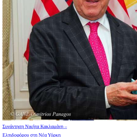
Συνάντηση Νικήτα Κακλαμάνη –
Ελπιδοφόρου στη Νέα Υόρκη