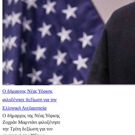
Ο δήμαρχος Νέας Υόρκης
φιλοξένησε δεξίωση για την
Ελληνική Ανεξαρτησία
Ο δήμαρχος της Νέας Υόρκης
Ζοχράν Μαμντάνι φιλοξένησε
την Τρίτη δεξίωση για τον