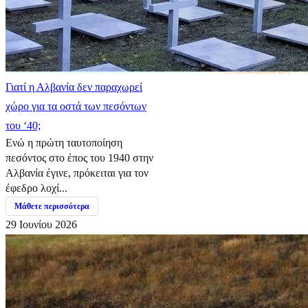
Γιατί η Αλβανία δεν παραχωρεί
χώρο για τα οστά των πεσόντων
του ‘40;
Ενώ η πρώτη ταυτοποίηση
πεσόντος στο έπος του 1940 στην
Αλβανία έγινε, πρόκειται για τον
έφεδρο λοχί...
Μάθετε περισσότερα
29 Ιουνίου 2026