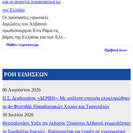
και οι ανοιχτοί λογαριασμοί με
την Ελλάδα
Οι πρόσφατες ειρωνικές
δηλώσεις του Αλβανού
πρωθυπουργού Έντι Ράμα εις
βάρος της Ελλάδας και των Ελλ...
Μάθετε περισσότερα
Προβολή όλων
ΡΟΗ ΕΙΔΗΣΕΩΝ
06 Αυγούστου 2026
Π.Σ. Δερβιτσάνης «ΔΕΡΒΗ»: Με απόλυτη επιτυχία ολοκληρώθηκε
το 4ο Φεστιβάλ Παραδοσιακών Χορών και Τραγουδιών
30 Ιουλίου 2026
Θεσσαλονίκη: Υπέρ της έκδοσης 53χρονου Αλβανού γνωμοδότησε
το Συμβούλιο Εφετών– Κατηγορείται για ένταξη σε εγκληματική