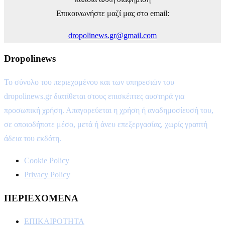
Επικοινωνήστε μαζί μας στο email:
dropolinews.gr@gmail.com
Dropolinews
Το σύνολο του περιεχομένου και των υπηρεσιών του
dropolinews.gr διατίθεται στους επισκέπτες αυστηρά για
προσωπική χρήση. Απαγορεύεται η χρήση ή αναδημοσίευσή του,
σε οποιοδήποτε μέσο, μετά ή άνευ επεξεργασίας, χωρίς γραπτή
άδεια του εκδότη.
Cookie Policy
Privacy Policy
ΠΕΡΙΕΧΟΜΕΝΑ
ΕΠΙΚΑΙΡΟΤΗΤΑ