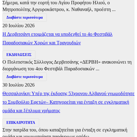
Σήμερα, κατά την εορτή του Αγίου Προφήτου Ηλιού, ο
Μητροπολίτης Αργυροκάστρου, κ. Ναθαναήλ, προέστη ...
Διαβάστε περισσότερα
20 Ιουλίου 2026
Η Δερβιτσάνη ετοιμάζεται να υποδεχθεί το 4ο Φεστιβάλ
Παραδοσιακών Χορών και Τραγουδιών
ΕΚΔΗΛΩΣΕΙΣ
Ο Πολιτιστικός Σύλλογος Δερβιτσάνης «ΔΕΡΒΗ» ανακοινώνει τη
διοργάνωση του 4ου Φεστιβάλ Παραδοσιακών ...
Διαβάστε περισσότερα
30 Ιουλίου 2026
Θεσσαλονίκη: Υπέρ της έκδοσης 53χρονου Αλβανού γνωμοδότησε
το Συμβούλιο Εφετών– Κατηγορείται για ένταξη σε εγκληματική
ομάδα και ξέπλυμα χρήματος
ΕΠΙΚΑΙΡΟΤΗΤΑ
Στην πατρίδα του, όπου καταζητείται για ένταξη σε εγκληματική
ομάδα και νομιμοποίηση παράνομων εσόδω...