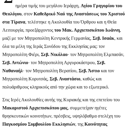
ημέρα τιμής του μεγάλου Ιεράρχη,
Αγίου Γρηγορίου του
Θεολόγου
, στον
Καθεδρικό Ναό της Αναστάσεως του Χριστού
στα Τίρανα
, τελέστηκε η Ακολουθία του Όρθρου και η Θεία
Λειτουργία, προεξάρχοντος
του Μακ. Αρχιεπισκόπου Ιωάννη
,
μαζί με τον Μητροπολίτη Κεντρικής Γερμανίας,
Σεβ. Ισαάκ
, και
όλα τα μέλη της Ιεράς Συνόδου της Εκκλησίας μας: τον
Μητροπολίτη Φιέρι,
Σεβ. Νικόλαο
· τον Μητροπολίτη Ελμπασάν,
Σεβ. Αντώνιο
· τον Μητροπολίτη Αργυροκάστρου,
Σεβ.
Ναθαναήλ
· τον Μητροπολίτη Βερατίου,
Σεβ. Άστιο
και τον
Μητροπολίτη Κορυτσάς,
Σεβ. Αναστάσιο
, καθώς και
πολυάριθμους κληρικούς από την χώρα και το εξωτερικό.
Στις Ιερές Ακολουθίες αυτής της Κυριακής και της επετείου του
Μακαριστού Αρχιεπισκόπου μας
, συμμετείχαν ηγέτες
θρησκευτικών κοινοτήτων, πρέσβεις, υψηλόβαθμα στελέχη του
Παγκοσμίου Συμβουλίου Εκκλησιών
, της
Κοινότητας