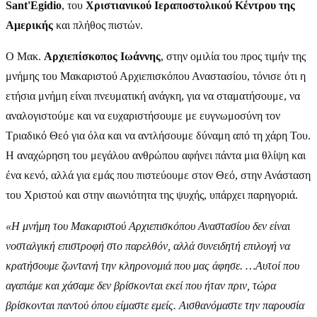
Sant'Egidio
, του
Χριστιανικού Ιεραποστολικού Κέντρου της
Αμερικής
και πλήθος πιστών.
Ο Μακ.
Αρχιεπίσκοπος Ιωάννης
, στην ομιλία του προς τιμήν της
μνήμης του Μακαριστού Αρχιεπισκόπου Αναστασίου, τόνισε ότι η
ετήσια μνήμη είναι πνευματική ανάγκη, για να σταματήσουμε, να
αναλογιστούμε και να ευχαριστήσουμε με ευγνωμοσύνη τον
Τριαδικό Θεό για όλα και να αντλήσουμε δύναμη από τη χάρη Του.
Η αναχώρηση του μεγάλου ανθρώπου αφήνει πάντα μια θλίψη και
ένα κενό, αλλά για εμάς που πιστεύουμε στον Θεό, στην Ανάσταση
του Χριστού και στην αιωνιότητα της ψυχής, υπάρχει παρηγοριά.
«Η μνήμη του Μακαριστού Αρχιεπισκόπου Αναστασίου δεν είναι
νοσταλγική επιστροφή στο παρελθόν, αλλά συνειδητή επιλογή να
κρατήσουμε ζωντανή την κληρονομιά που μας άφησε. …Αυτοί που
αγαπάμε και χάσαμε δεν βρίσκονται εκεί που ήταν πριν, τώρα
βρίσκονται παντού όπου είμαστε εμείς. Αισθανόμαστε την παρουσία