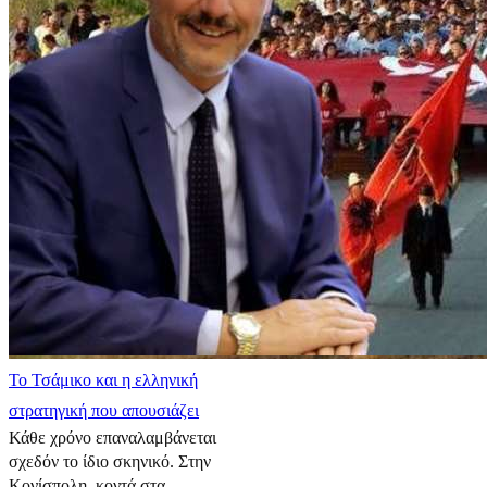
​Το Τσάμικο και η ελληνική
στρατηγική που απουσιάζει
Κάθε χρόνο επαναλαμβάνεται
σχεδόν το ίδιο σκηνικό. Στην
Κονίσπολη, κοντά στα