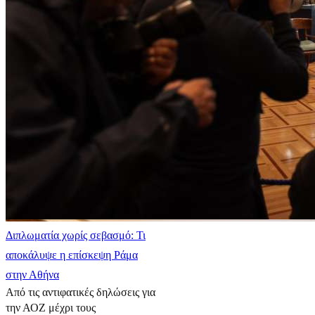
Διπλωματία χωρίς σεβασμό: Τι
αποκάλυψε η επίσκεψη Ράμα
στην Αθήνα
Από τις αντιφατικές δηλώσεις για
την ΑΟΖ μέχρι τους