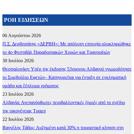
ΡΟΗ ΕΙΔΗΣΕΩΝ
06 Αυγούστου 2026
Π.Σ. Δερβιτσάνης «ΔΕΡΒΗ»: Με απόλυτη επιτυχία ολοκληρώθηκε
το 4ο Φεστιβάλ Παραδοσιακών Χορών και Τραγουδιών
30 Ιουλίου 2026
Θεσσαλονίκη: Υπέρ της έκδοσης 53χρονου Αλβανού γνωμοδότησε
το Συμβούλιο Εφετών– Κατηγορείται για ένταξη σε εγκληματική
ομάδα και ξέπλυμα χρήματος
23 Ιουλίου 2026
Αλβανία: Ανεπανόρθωτες περιβαλλοντικές ζημιές από το σχέδιο
της οικογένειας Τραμπ
22 Ιουλίου 2026
Βαγγέλης Τάβος: Αυξημένη κατά 30% η τουριστική κίνηση στη