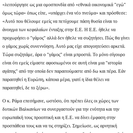
«λειτούργησε ως μια ομοσπονδία από «εθνικά οικονομικά "εγώ"
όμως τώρα» όπως είπε, «υπάρχει ένα νέο πνεύμα» και πρόσθεσε:
«Αυτό που θέλουμε εμείς να πετύχουμε πάση θυσία είναι το
άνοιγμα των κεφαλαίων ένταξης στην Ε.Ε. Η Ε.Ε. ήθελε να
προχωρήσει ο "γάμος" αλλά δεν ήθελε να συζητήσει. Πώς θα γίνει
ο γάμος χωρίς συνεννόηση. Αυτό μας είχε απογοητεύσει αρκετά.
Τώρα συζητάμε, άρα ο "γάμος" είναι μπροστά. Το μόνο σίγουρο
είναι ότι εμείς είμαστε αφοσιωμένοι σε αυτή είναι μια "ιστορία
αγάπης" από την οποία δεν παραιτούμαστε από δω και πέρα. Εάν
παραιτηθεί η Ευρώπη, κάποια μέρα, γιατί η ίδια θέλει να
παραιτηθεί, δε το ξέρω».
Ο κ. Ράμα επεσήμανε, ωστόσο, ότι πρέπει όλες οι χώρες των
δυτικών Βαλκανίων να συνεργαστούν για την ενότητα και την
ευρωπαϊκή τους προοπτική και η Ε.Ε. να δίνει έμφαση στην
προσπάθεια τους και να τις στηρίζει. Σημείωσε, ως αρνητική