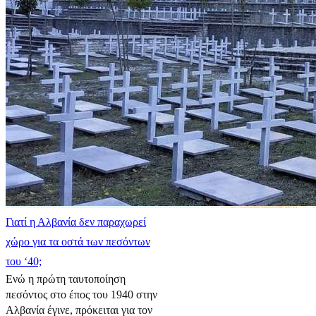
Γιατί η Αλβανία δεν παραχωρεί
χώρο για τα οστά των πεσόντων
του ‘40;
Ενώ η πρώτη ταυτοποίηση
πεσόντος στο έπος του 1940 στην
Αλβανία έγινε, πρόκειται για τον