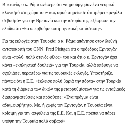
Βρετανία, ο κ. Ράμα ανέφερε ότι «δημιούργησαν ένα νευρικό
κλονισμό στη χώρα του» και, αφού σημείωσε ότι τρέφει «μεγάλο
σεβασμό» για την Βρετανία και την ιστορία της, εξέφρασε την
ελπίδα ότι «θα υπερβούμε αυτή την κακή κατάσταση».
Για τις εκλογές στην Τουρκία, ο κ. Ράμα απάντησε στον διεθνή
ανταποκριτή του CNN, Fred Pleitgen ότι ο πρόεδρος Ερντογάν
είναι «πολύ, πολύ στενός φίλος» του και ότι ο κ. Ερντογάν έχει
κάνει «εκπληκτική δουλειά» για την Τουρκία, αλλά απέφυγε να
σχολιάσει περαιτέρω για τις τουρκικές εκλογές. Υποστήριξε,
πάντως ότι η Ε.Ε. «έκλεισε πολύ βαριά την πόρτα» στην Τουρκία
κατά τη διάρκεια των δικών της μεταρρυθμίσεων για τις ενταξιακές
διαπραγματεύσεις και πρόσθεσε: «Ένα πράγμα είναι
αδιαμφισβήτητο. Με, ή χωρίς τον Ερντογάν, η Τουρκία είναι
κρίσιμη για την ασφάλεια της Ε.Ε. Και η Ε.Ε. πρέπει να πάρει
υπόψη την Τουρκία πολύ σοβαρά».