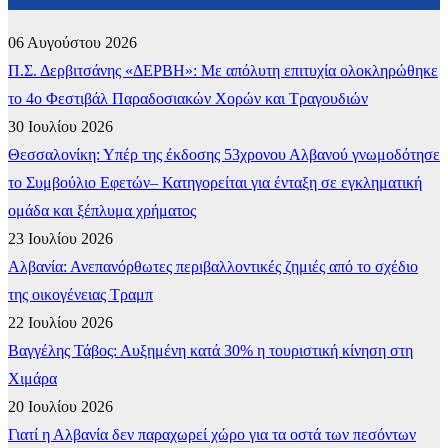
06 Αυγούστου 2026
Π.Σ. Δερβιτσάνης «ΔΕΡΒΗ»: Με απόλυτη επιτυχία ολοκληρώθηκε
το 4ο Φεστιβάλ Παραδοσιακών Χορών και Τραγουδιών
30 Ιουλίου 2026
Θεσσαλονίκη: Υπέρ της έκδοσης 53χρονου Αλβανού γνωμοδότησε
το Συμβούλιο Εφετών– Κατηγορείται για ένταξη σε εγκληματική
ομάδα και ξέπλυμα χρήματος
23 Ιουλίου 2026
Αλβανία: Ανεπανόρθωτες περιβαλλοντικές ζημιές από το σχέδιο
της οικογένειας Τραμπ
22 Ιουλίου 2026
Βαγγέλης Τάβος: Αυξημένη κατά 30% η τουριστική κίνηση στη
Χιμάρα
20 Ιουλίου 2026
Γιατί η Αλβανία δεν παραχωρεί χώρο για τα οστά των πεσόντων