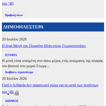
του ‘40;
Προβολή όλων
ΔΗΜΟΦΙΛΕΣΤΕΡΑ
20 Ιουλίου 2026
​Η Ιερά Μονή του Προφήτη Ηλία στους Γεωργουτσάτες
ΙΣΤΟΡΙΑ
Η μονή είναι κτισμένη στο πίσω μέρος ενός ισιώματος της πλαγιάς
του βουνού στο χωριό Γεωργ...
Διαβάστε περισσότερα
20 Ιουλίου 2026
Γιατί η Αλβανία δεν παραχωρεί χώρο για τα οστά των πεσόντων
του ‘40;
">
ΑΠΟΨΕΙΣ