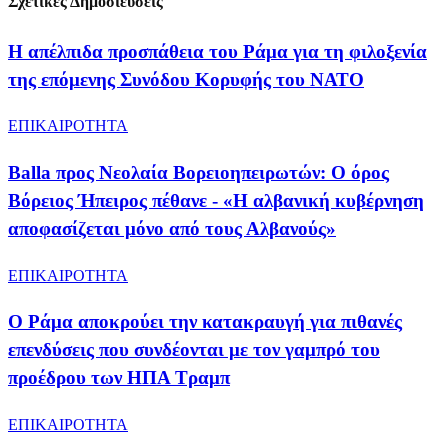
Σχετικές Δημοσιεύσεις
Η απέλπιδα προσπάθεια του Ράμα για τη φιλοξενία
της επόμενης Συνόδου Κορυφής του ΝΑΤΟ
ΕΠΙΚΑΙΡΟΤΗΤΑ
Balla προς Νεολαία Βορειοηπειρωτών: Ο όρος
Βόρειος Ήπειρος πέθανε - «Η αλβανική κυβέρνηση
αποφασίζεται μόνο από τους Αλβανούς»
ΕΠΙΚΑΙΡΟΤΗΤΑ
Ο Ράμα αποκρούει την κατακραυγή για πιθανές
επενδύσεις που συνδέονται με τον γαμπρό του
προέδρου των ΗΠΑ Τραμπ
ΕΠΙΚΑΙΡΟΤΗΤΑ