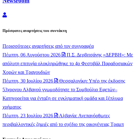
Newsroom
Newsroom
Πρόσφατες αναρτήσεις του συντάκτη
Περισσότερες αναρτήσεις από τον συγγραφέα
Πέμπτη, 06 Αυγούστου 2026
Π.Σ. Δερβιτσάνης «ΔΕΡΒΗ»: Με
απόλυτη επιτυχία ολοκληρώθηκε το 4ο Φεστιβάλ Παραδοσιακών
Χορών και Τραγουδιών
Πέμπτη, 30 Ιουλίου 2026
Θεσσαλονίκη: Υπέρ της έκδοσης
53χρονου Αλβανού γνωμοδότησε το Συμβούλιο Εφετών–
Κατηγορείται για ένταξη σε εγκληματική ομάδα και ξέπλυμα
χρήματος
Πέμπτη, 23 Ιουλίου 2026
Αλβανία: Ανεπανόρθωτες
περιβαλλοντικές ζημιές από το σχέδιο της οικογένειας Τραμπ