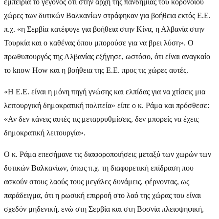
εμπειρία το γεγονός ότι στην αρχή της πανδημίας του κορονοϊού
χώρες των δυτικών Βαλκανίων στράφηκαν για βοήθεια εκτός Ε.Ε.
π.χ. «η Σερβία κατέφυγε για βοήθεια στην Κίνα, η Αλβανία στην
Τουρκία και ο καθένας όπου μπορούσε για να βρει λύση». Ο
πρωθυπουργός της Αλβανίας εξήγησε, ωστόσο, ότι είναι αναγκαίο
το know How και η βοήθεια της Ε.Ε. προς τις χώρες αυτές.
«Η Ε.Ε. είναι η μόνη πηγή γνώσης και ελπίδας για να χτίσεις μια
λειτουργική δημοκρατική πολιτεία» είπε ο κ. Ράμα και πρόσθεσε:
«Αν δεν κάνεις αυτές τις μεταρρυθμίσεις, δεν μπορείς να έχεις
δημοκρατική λειτουργία».
Ο κ. Ράμα επεσήμανε τις διαφοροποιήσεις μεταξύ των χωρών των
δυτικών Βαλκανίων, όπως π.χ. τη διαφορετική επίδραση που
ασκούν στους λαούς τους μεγάλες δυνάμεις, φέρνοντας, ως
παράδειγμα, ότι η ρωσική επιρροή στο λαό της χώρας του είναι
σχεδόν μηδενική, ενώ στη Σερβία και στη Βοσνία πλειοψηφική,