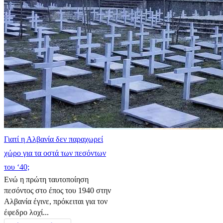
Γιατί η Αλβανία δεν παραχωρεί
χώρο για τα οστά των πεσόντων
του ‘40;
Ενώ η πρώτη ταυτοποίηση
πεσόντος στο έπος του 1940 στην
Αλβανία έγινε, πρόκειται για τον
έφεδρο λοχί...