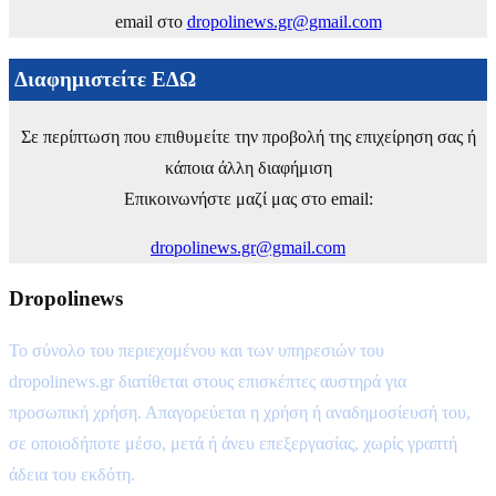
email στο
dropolinews.gr@gmail.com
Διαφημιστείτε ΕΔΩ
Σε περίπτωση που επιθυμείτε την προβολή της επιχείρηση σας ή
κάποια άλλη διαφήμιση
Επικοινωνήστε μαζί μας στο email:
dropolinews.gr@gmail.com
Dropolinews
Το σύνολο του περιεχομένου και των υπηρεσιών του
dropolinews.gr διατίθεται στους επισκέπτες αυστηρά για
προσωπική χρήση. Απαγορεύεται η χρήση ή αναδημοσίευσή του,
σε οποιοδήποτε μέσο, μετά ή άνευ επεξεργασίας, χωρίς γραπτή
άδεια του εκδότη.