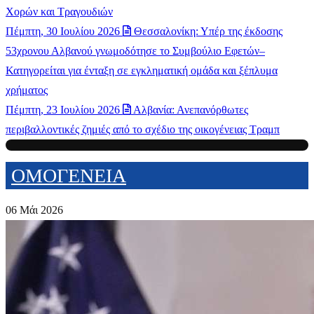
Χορών και Τραγουδιών
Πέμπτη, 30 Ιουλίου 2026
Θεσσαλονίκη: Υπέρ της έκδοσης
53χρονου Αλβανού γνωμοδότησε το Συμβούλιο Εφετών–
Κατηγορείται για ένταξη σε εγκληματική ομάδα και ξέπλυμα
χρήματος
Πέμπτη, 23 Ιουλίου 2026
Αλβανία: Ανεπανόρθωτες
περιβαλλοντικές ζημιές από το σχέδιο της οικογένειας Τραμπ
ΟΜΟΓΕΝΕΙΑ
06 Μάι 2026