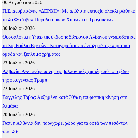
06 Αυγούστου 2026
Π.Σ. Δερβιτσάνης «ΔΕΡΒΗ»: Με απόλυτη επιτυχία ολοκληρώθηκε
το 4ο Φεστιβάλ Παραδοσιακών Χορών και Τραγουδιών
30 Ιουλίου 2026
Θεσσαλονίκη: Υπέρ της έκδοσης 53χρονου Αλβανού γνωμοδότησε
το Συμβούλιο Εφετών– Κατηγορείται για ένταξη σε εγκληματική
ομάδα και ξέπλυμα χρήματος
23 Ιουλίου 2026
Αλβανία: Ανεπανόρθωτες περιβαλλοντικές ζημιές από το σχέδιο
της οικογένειας Τραμπ
22 Ιουλίου 2026
Βαγγέλης Τάβος: Αυξημένη κατά 30% η τουριστική κίνηση στη
Χιμάρα
20 Ιουλίου 2026
Γιατί η Αλβανία δεν παραχωρεί χώρο για τα οστά των πεσόντων
του ‘40;