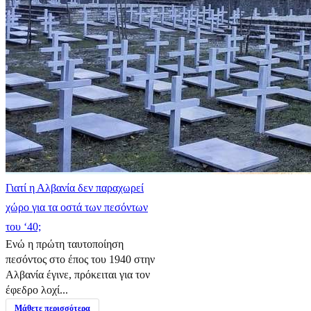
Γιατί η Αλβανία δεν παραχωρεί
χώρο για τα οστά των πεσόντων
του ‘40;
Ενώ η πρώτη ταυτοποίηση
πεσόντος στο έπος του 1940 στην
Αλβανία έγινε, πρόκειται για τον
έφεδρο λοχί...
Μάθετε περισσότερα