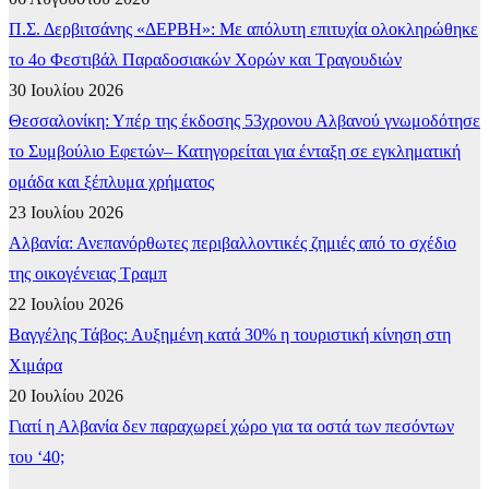
Π.Σ. Δερβιτσάνης «ΔΕΡΒΗ»: Με απόλυτη επιτυχία ολοκληρώθηκε
το 4ο Φεστιβάλ Παραδοσιακών Χορών και Τραγουδιών
30 Ιουλίου 2026
Θεσσαλονίκη: Υπέρ της έκδοσης 53χρονου Αλβανού γνωμοδότησε
το Συμβούλιο Εφετών– Κατηγορείται για ένταξη σε εγκληματική
ομάδα και ξέπλυμα χρήματος
23 Ιουλίου 2026
Αλβανία: Ανεπανόρθωτες περιβαλλοντικές ζημιές από το σχέδιο
της οικογένειας Τραμπ
22 Ιουλίου 2026
Βαγγέλης Τάβος: Αυξημένη κατά 30% η τουριστική κίνηση στη
Χιμάρα
20 Ιουλίου 2026
Γιατί η Αλβανία δεν παραχωρεί χώρο για τα οστά των πεσόντων
του ‘40;