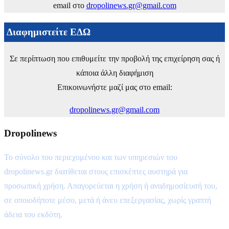
email στο
dropolinews.gr@gmail.com
Διαφημιστείτε ΕΔΩ
Σε περίπτωση που επιθυμείτε την προβολή της επιχείρηση σας ή
κάποια άλλη διαφήμιση
Επικοινωνήστε μαζί μας στο email:
dropolinews.gr@gmail.com
Dropolinews
Το σύνολο του περιεχομένου και των υπηρεσιών του
dropolinews.gr διατίθεται στους επισκέπτες αυστηρά για
προσωπική χρήση. Απαγορεύεται η χρήση ή αναδημοσίευσή του,
σε οποιοδήποτε μέσο, μετά ή άνευ επεξεργασίας, χωρίς γραπτή
άδεια του εκδότη.