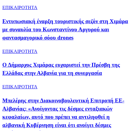
ΕΠΙΚΑΙΡΟΤΗΤΑ
Εντυπωσιακή έναρξη τουριστικής σεζόν στη Χιμάρα
με συναυλία του Κωνσταντίνου Αργυρού και
φαντασμαγορικό σόου drones
ΕΠΙΚΑΙΡΟΤΗΤΑ
Ο Δήμαρχος Χιμάρας ευχαριστεί την Πρέσβη της
Ελλάδας στην Αλβανία για τη συνεργασία
ΕΠΙΚΑΙΡΟΤΗΤΑ
Μπελέρης στην Διακοινοβουλευτική Επιτροπή ΕΕ-
Αλβανίας: «Ανοίγοντας τις δέσμες ενταξιακών
κεφαλαίων, αυτό που πρέπει να αντιληφθεί η
αλβανική Κυβέρνηση είναι ότι ανοίγει δέσμες