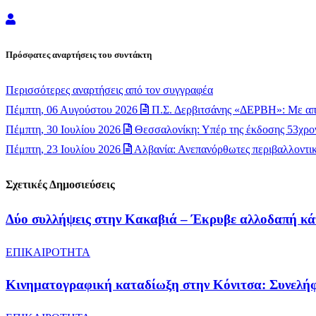
Newsroom
Πρόσφατες αναρτήσεις του συντάκτη
Περισσότερες αναρτήσεις από τον συγγραφέα
Πέμπτη, 06 Αυγούστου 2026
Π.Σ. Δερβιτσάνης «ΔΕΡΒΗ»: Με απ
Πέμπτη, 30 Ιουλίου 2026
Θεσσαλονίκη: Υπέρ της έκδοσης 53χρον
Πέμπτη, 23 Ιουλίου 2026
Αλβανία: Ανεπανόρθωτες περιβαλλοντικέ
Σχετικές Δημοσιεύσεις
​Δύο συλλήψεις στην Κακαβιά – Έκρυβε αλλοδαπή κά
ΕΠΙΚΑΙΡΟΤΗΤΑ
Κινηματογραφική καταδίωξη στην Κόνιτσα: Συνελήφ