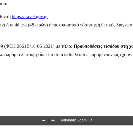
του:
ύθυνση
https://travel.gov.gr
) ή rapid test (48 ωρών) ή πιστοποιητικό νόσησης ή θετικής διάγνωσ
99 (ΦΕΚ 2661Β/18-06-2021) με τίτλο
: Προϋποθέσεις εισόδου στη 
και ωράρια λειτουργείας στα σημεία διέλευσης παραμένουν ως έχουν: