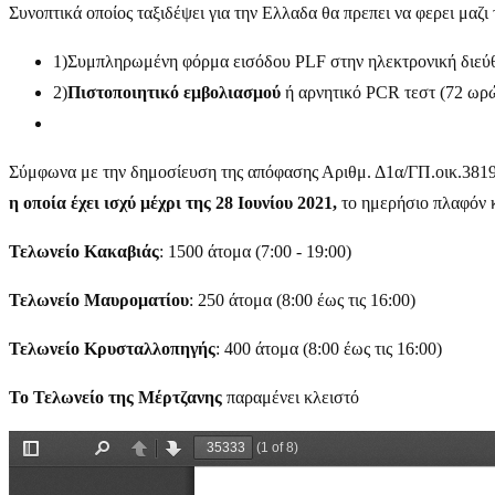
Συνοπτικά οποίος ταξιδέψει για την Ελλαδα θα πρεπει να φερει μαζι 
1)Συμπληρωμένη φόρμα εισόδου PLF στην ηλεκτρονική διε
2)
Πιστοποιητικό εμβολιασμού
ή αρνητικό PCR τεστ (72 ωρών
Σύμφωνα με την δημοσίευση της απόφασης Αριθμ. Δ1α/ΓΠ.οικ.381
η οποία έχει ισχύ μέχρι της 28 Ιουνίου 2021,
το ημερήσιο πλαφόν 
Τελωνείο
Κακαβιάς
: 1500 άτομα (7:00 - 19:00)
Τελωνείο Μαυροματίου
: 250 άτομα (8:00 έως τις 16:00)
Τελωνείο Κρυσταλλοπηγής
: 400 άτομα (8:00 έως τις 16:00)
Το Τελωνείο της Μέρτζανης
παραμένει κλειστό