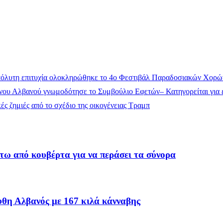
όλυτη επιτυχία ολοκληρώθηκε το 4ο Φεστιβάλ Παραδοσιακών Χορώ
ου Αλβανού γνωμοδότησε το Συμβούλιο Εφετών– Κατηγορείται για έ
ς ζημιές από το σχέδιο της οικογένειας Τραμπ
τω από κουβέρτα για να περάσει τα σύνορα
θη Αλβανός με 167 κιλά κάνναβης