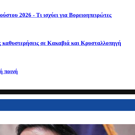
ούστου 2026 - Τι ισχύει για Βορειοηπειρώτες
ς καθυστερήσεις σε Κακαβιά και Κρυσταλλοπηγή
ή ποινή