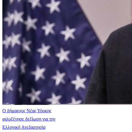
Ο δήμαρχος Νέας Υόρκης
φιλοξένησε δεξίωση για την
Ελληνική Ανεξαρτησία