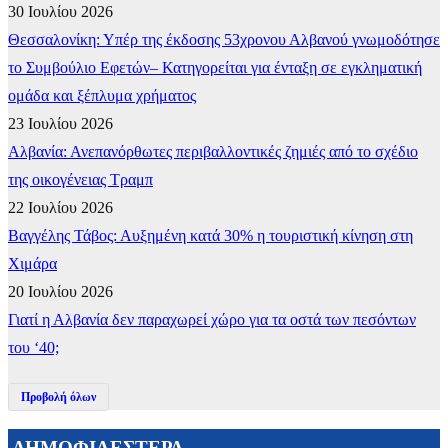
30 Ιουλίου 2026
Θεσσαλονίκη: Υπέρ της έκδοσης 53χρονου Αλβανού γνωμοδότησε
το Συμβούλιο Εφετών– Κατηγορείται για ένταξη σε εγκληματική
ομάδα και ξέπλυμα χρήματος
23 Ιουλίου 2026
Αλβανία: Ανεπανόρθωτες περιβαλλοντικές ζημιές από το σχέδιο
της οικογένειας Τραμπ
22 Ιουλίου 2026
Βαγγέλης Τάβος: Αυξημένη κατά 30% η τουριστική κίνηση στη
Χιμάρα
20 Ιουλίου 2026
Γιατί η Αλβανία δεν παραχωρεί χώρο για τα οστά των πεσόντων
του ‘40;
Προβολή όλων
ΔΗΜΟΦΙΛΕΣΤΕΡΑ