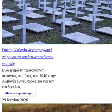
Γιατί η Αλβανία δεν παραχωρεί
χώρο για τα οστά των πεσόντων
του ‘40;
Ενώ η πρώτη ταυτοποίηση
πεσόντος στο έπος του 1940 στην
Αλβανία έγινε, πρόκειται για τον
έφεδρο λοχί...
Μάθετε περισσότερα
29 Ιουνίου 2026