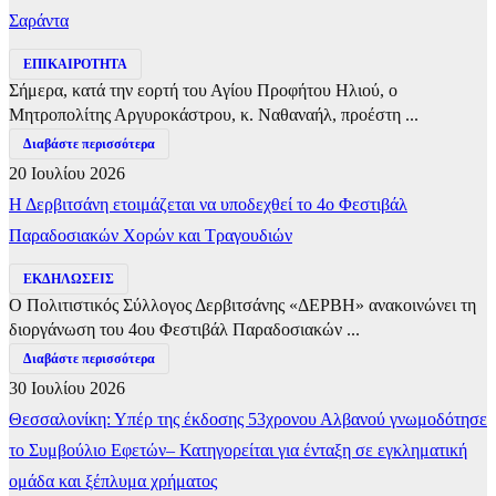
Σαράντα
ΕΠΙΚΑΙΡΟΤΗΤΑ
Σήμερα, κατά την εορτή του Αγίου Προφήτου Ηλιού, ο
Μητροπολίτης Αργυροκάστρου, κ. Ναθαναήλ, προέστη ...
Διαβάστε περισσότερα
20 Ιουλίου 2026
Η Δερβιτσάνη ετοιμάζεται να υποδεχθεί το 4ο Φεστιβάλ
Παραδοσιακών Χορών και Τραγουδιών
ΕΚΔΗΛΩΣΕΙΣ
Ο Πολιτιστικός Σύλλογος Δερβιτσάνης «ΔΕΡΒΗ» ανακοινώνει τη
διοργάνωση του 4ου Φεστιβάλ Παραδοσιακών ...
Διαβάστε περισσότερα
30 Ιουλίου 2026
Θεσσαλονίκη: Υπέρ της έκδοσης 53χρονου Αλβανού γνωμοδότησε
το Συμβούλιο Εφετών– Κατηγορείται για ένταξη σε εγκληματική
ομάδα και ξέπλυμα χρήματος