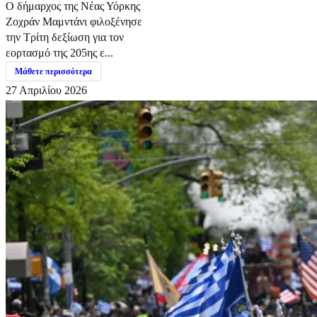
Ο δήμαρχος της Νέας Υόρκης
Ζοχράν Μαμντάνι φιλοξένησε
την Τρίτη δεξίωση για τον
εορτασμό της 205ης ε...
Μάθετε περισσότερα
27 Απριλίου 2026