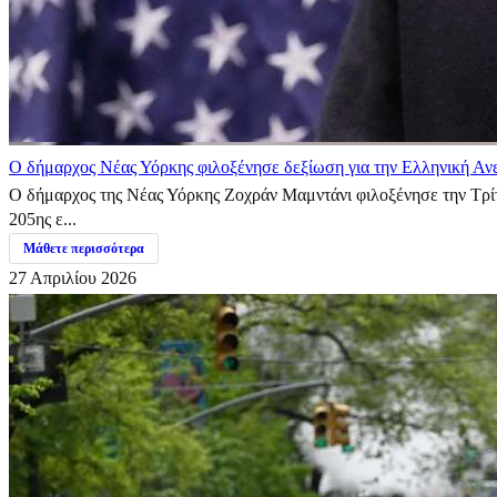
Ο δήμαρχος Νέας Υόρκης φιλοξένησε δεξίωση για την Ελληνική Αν
Ο δήμαρχος της Νέας Υόρκης Ζοχράν Μαμντάνι φιλοξένησε την Τρίτ
205ης ε...
Μάθετε περισσότερα
27 Απριλίου 2026