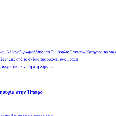
ου Αλβανού γνωμοδότησε το Συμβούλιο Εφετών– Κατηγορείται για έ
ς ζημιές από το σχέδιο της οικογένειας Τραμπ
 τουριστική κίνηση στη Χιμάρα
νησυχία στην Ήπειρο