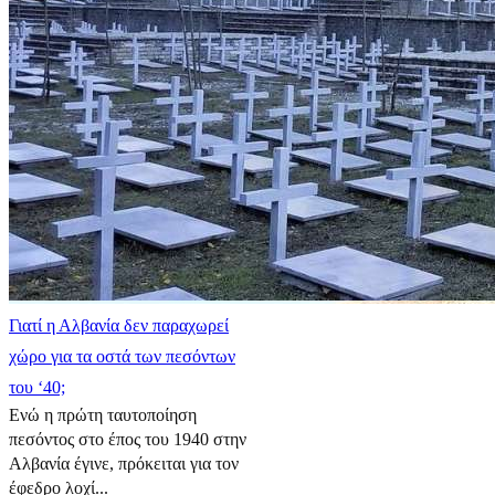
Γιατί η Αλβανία δεν παραχωρεί
χώρο για τα οστά των πεσόντων
του ‘40;
Ενώ η πρώτη ταυτοποίηση
πεσόντος στο έπος του 1940 στην
Αλβανία έγινε, πρόκειται για τον
έφεδρο λοχί...