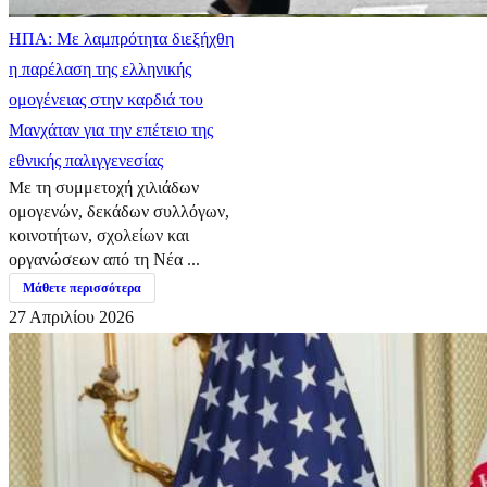
ΗΠΑ: Με λαμπρότητα διεξήχθη
η παρέλαση της ελληνικής
ομογένειας στην καρδιά του
Μανχάταν για την επέτειο της
εθνικής παλιγγενεσίας
Με τη συμμετοχή χιλιάδων
ομογενών, δεκάδων συλλόγων,
κοινοτήτων, σχολείων και
οργανώσεων από τη Νέα ...
Μάθετε περισσότερα
27 Απριλίου 2026