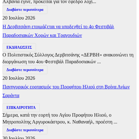
Αλβανία έγινε, πρόκειται για τον έφεδρο λοχί...
Διαβάστε περισσότερα
20 Ιουλίου 2026
Η Δερβιτσάνη ετοιμάζεται να υποδεχθεί το 4ο Φεστιβάλ
Παραδοσιακών Χορών και Τραγουδιών
ΕΚΔΗΛΩΣΕΙΣ
Ο Πολιτιστικός Σύλλογος Δερβιτσάνης «ΔΕΡΒΗ» ανακοινώνει τη
διοργάνωση του 4ου Φεστιβάλ Παραδοσιακών ...
Διαβάστε περισσότερα
20 Ιουλίου 2026
Πανηγυρικός εορτασμός του Προφήτου Ηλιού στη Βρίνα Αγίων
Σαράντα
ΕΠΙΚΑΙΡΟΤΗΤΑ
Σήμερα, κατά την εορτή του Αγίου Προφήτου Ηλιού, ο
Μητροπολίτης Αργυροκάστρου, κ. Ναθαναήλ, προέστη ...
Διαβάστε περισσότερα
30 Ιουλίου 2026