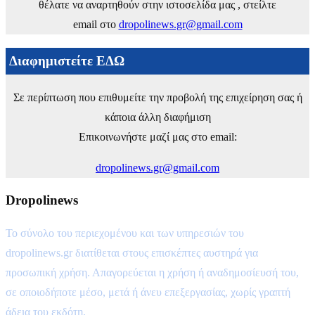
θέλατε να αναρτηθούν στην ιστοσελίδα μας , στείλτε
email στο
dropolinews.gr@gmail.com
Διαφημιστείτε ΕΔΩ
Σε περίπτωση που επιθυμείτε την προβολή της επιχείρηση σας ή
κάποια άλλη διαφήμιση
Επικοινωνήστε μαζί μας στο email:
dropolinews.gr@gmail.com
Dropolinews
Το σύνολο του περιεχομένου και των υπηρεσιών του
dropolinews.gr διατίθεται στους επισκέπτες αυστηρά για
προσωπική χρήση. Απαγορεύεται η χρήση ή αναδημοσίευσή του,
σε οποιοδήποτε μέσο, μετά ή άνευ επεξεργασίας, χωρίς γραπτή
άδεια του εκδότη.