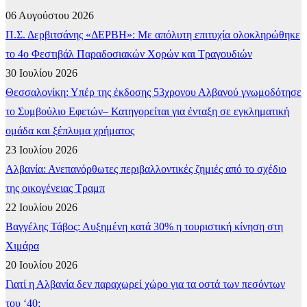
06 Αυγούστου 2026
Π.Σ. Δερβιτσάνης «ΔΕΡΒΗ»: Με απόλυτη επιτυχία ολοκληρώθηκε
το 4ο Φεστιβάλ Παραδοσιακών Χορών και Τραγουδιών
30 Ιουλίου 2026
Θεσσαλονίκη: Υπέρ της έκδοσης 53χρονου Αλβανού γνωμοδότησε
το Συμβούλιο Εφετών– Κατηγορείται για ένταξη σε εγκληματική
ομάδα και ξέπλυμα χρήματος
23 Ιουλίου 2026
Αλβανία: Ανεπανόρθωτες περιβαλλοντικές ζημιές από το σχέδιο
της οικογένειας Τραμπ
22 Ιουλίου 2026
Βαγγέλης Τάβος: Αυξημένη κατά 30% η τουριστική κίνηση στη
Χιμάρα
20 Ιουλίου 2026
Γιατί η Αλβανία δεν παραχωρεί χώρο για τα οστά των πεσόντων
του ‘40;