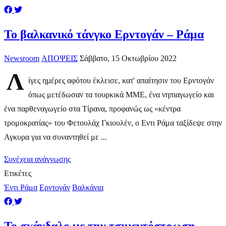
Το βαλκανικό τάνγκο Ερντογάν – Ράμα
Newsroom
ΑΠΟΨΕΙΣ
Σάββατο, 15 Οκτωβρίου 2022
Λ
ίγες ηµέρες αφότου έκλεισε, κατ' απαίτησιν του Ερντογάν
όπως μετέδωσαν τα τουρκικά ΜΜΕ, ένα νηπιαγωγείο και
ένα παρθεναγωγείο στα Τίρανα, προφανώς ως «κέντρα
τρομοκρατίας» του Φετουλάχ Γκιουλέν, ο Εντι Ράμα ταξίδεψε στην
Αγκυρα για να συναντηθεί με ...
Συνέχεια ανάγνωσης
Ετικέτες
Έντι Ράμα
Ερντογάν
Βαλκάνια