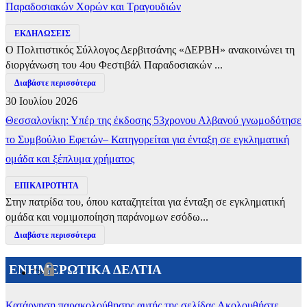
Παραδοσιακών Χορών και Τραγουδιών
ΕΚΔΗΛΩΣΕΙΣ
Ο Πολιτιστικός Σύλλογος Δερβιτσάνης «ΔΕΡΒΗ» ανακοινώνει τη
διοργάνωση του 4ου Φεστιβάλ Παραδοσιακών ...
Διαβάστε περισσότερα
30 Ιουλίου 2026
Θεσσαλονίκη: Υπέρ της έκδοσης 53χρονου Αλβανού γνωμοδότησε
το Συμβούλιο Εφετών– Κατηγορείται για ένταξη σε εγκληματική
ομάδα και ξέπλυμα χρήματος
ΕΠΙΚΑΙΡΟΤΗΤΑ
Στην πατρίδα του, όπου καταζητείται για ένταξη σε εγκληματική
ομάδα και νομιμοποίηση παράνομων εσόδω...
Διαβάστε περισσότερα
ΕΝΗΜΕΡΩΤΙΚΑ ΔΕΛΤΙΑ
">
Κατάργηση παρακολούθησης αυτής της σελίδας
Ακολουθήστε