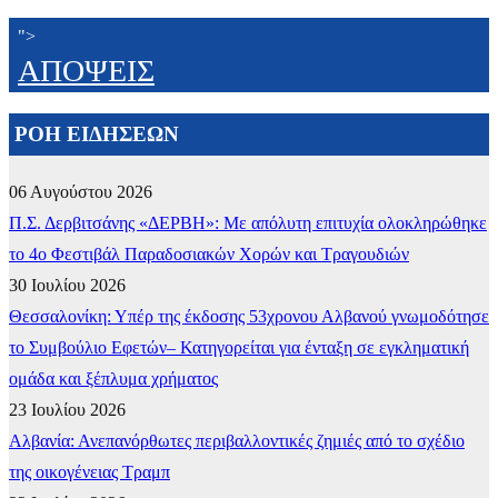
">
ΑΠΟΨΕΙΣ
ΡΟΗ ΕΙΔΗΣΕΩΝ
06 Αυγούστου 2026
Π.Σ. Δερβιτσάνης «ΔΕΡΒΗ»: Με απόλυτη επιτυχία ολοκληρώθηκε
το 4ο Φεστιβάλ Παραδοσιακών Χορών και Τραγουδιών
30 Ιουλίου 2026
Θεσσαλονίκη: Υπέρ της έκδοσης 53χρονου Αλβανού γνωμοδότησε
το Συμβούλιο Εφετών– Κατηγορείται για ένταξη σε εγκληματική
ομάδα και ξέπλυμα χρήματος
23 Ιουλίου 2026
Αλβανία: Ανεπανόρθωτες περιβαλλοντικές ζημιές από το σχέδιο
της οικογένειας Τραμπ