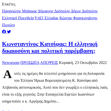
Ετικέτες
Παναγιώτης Μπάρκας
Δήμαρχος Δρόπολης
Δήμος Δρόπολης
Ελληνική Πρεσβεία
ΥπΕξ Ελλαδας
Κώστας Φραγκογιάννης
Πωγώνι
Κωνσταντίνος Κατσίφας: H ελληνική
δικαιοσύνη και πολιτική παρέμβαση;
Newsroom
ΠΡΟΣΩΠΑ
ΑΠΟΨΕΙΣ
Κυριακή, 23 Οκτωβρίου 2022
Α
υτές τις ημέρες θα τελεστεί μνημόσυνο για τη δολοφονία
του Έλληνα Ήρωα Βορειοηπειρώτη Κ. Κατσίφα από
Αλβανούς αστυνομικούς. Αυτό που δεν γνωρίζει ο ελληνικός λαός
είναι το εξής γεγονός: Στην Εισαγγελία Εφετών Ιωαννίνων
υπηρετούσε ο κ. Αργύρης Δημόπο...