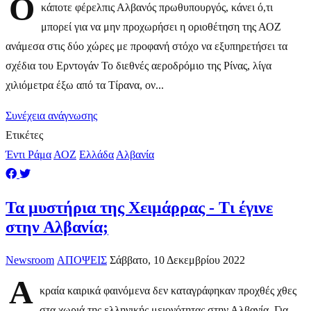
Ο
κάποτε φέρελπις Αλβανός πρωθυπουργός, κάνει ό,τι
μπορεί για να μην προχωρήσει η οριοθέτηση της ΑΟΖ
ανάμεσα στις δύο χώρες με προφανή στόχο να εξυπηρετήσει τα
σχέδια του Ερντογάν Το διεθνές αεροδρόμιο της Ρίνας, λίγα
χιλιόμετρα έξω από τα Τίρανα, ον...
Συνέχεια ανάγνωσης
Ετικέτες
Έντι Ράμα
ΑΟΖ
Ελλάδα
Αλβανία
​Τα μυστήρια της Χειμάρρας - Τι έγινε
στην Αλβανία;
Newsroom
ΑΠΟΨΕΙΣ
Σάββατο, 10 Δεκεμβρίου 2022
Α
κραία καιρικά φαινόμενα δεν καταγράφηκαν προχθές χθες
στα χωριά της ελληνικής μειονότητας στην Αλβανία. Για