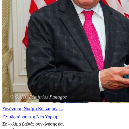
Συνάντηση Νικήτα Κακλαμάνη –
Ελπιδοφόρου στη Νέα Υόρκη
Σε «κλίμα βαθιάς συγκίνησης και