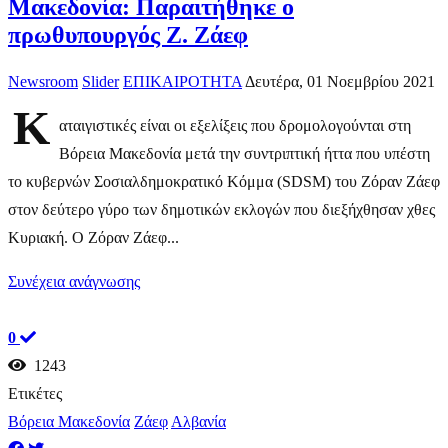
Μακεδονία: Παραιτήθηκε ο
πρωθυπουργός Ζ. Ζάεφ
Newsroom
Slider
ΕΠΙΚΑΙΡΟΤΗΤΑ
Δευτέρα, 01 Νοεμβρίου 2021
Κ
αταιγιστικές είναι οι εξελίξεις που δρομολογούνται στη
Βόρεια Μακεδονία μετά την συντριπτική ήττα που υπέστη
το κυβερνών Σοσιαλδημοκρατικό Κόμμα (SDSM) του Ζόραν Ζάεφ
στον δεύτερο γύρο των δημοτικών εκλογών που διεξήχθησαν χθες
Κυριακή. Ο Ζόραν Ζάεφ...
Συνέχεια ανάγνωσης
0
1243
Ετικέτες
Βόρεια Μακεδονία
Ζάεφ
Αλβανία