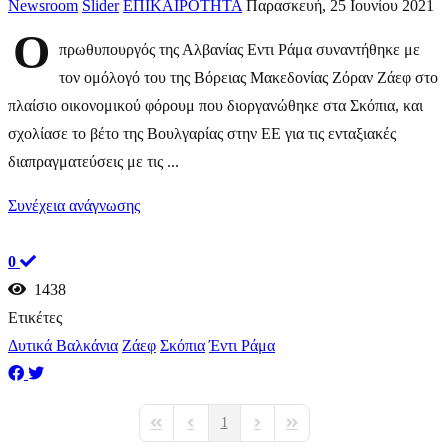
Newsroom
Slider
ΕΠΙΚΑΙΡΟΤΗΤΑ
Παρασκευή, 25 Ιουνίου 2021
Ο
πρωθυπουργός της Αλβανίας Εντι Ράμα συναντήθηκε με
τον ομόλογό του της Βόρειας Μακεδονίας Ζόραν Ζάεφ στο
πλαίσιο οικονομικού φόρουμ που διοργανώθηκε στα Σκόπια, και
σχολίασε το βέτο της Βουλγαρίας στην ΕΕ για τις ενταξιακές
διαπραγματεύσεις με τις ...
Συνέχεια ανάγνωσης
0
1438
Ετικέτες
Δυτικά Βαλκάνια
Ζάεφ
Σκόπια
Έντι Ράμα
1
First Page
Previous Page
Next Page
Last Page