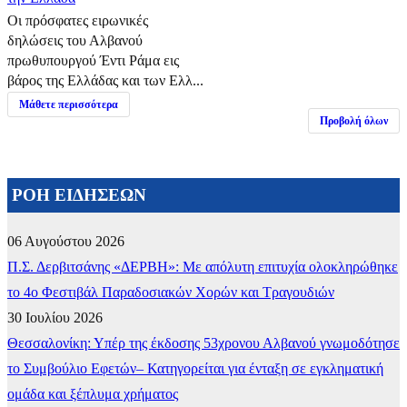
Οι πρόσφατες ειρωνικές
δηλώσεις του Αλβανού
πρωθυπουργού Έντι Ράμα εις
βάρος της Ελλάδας και των Ελλ...
Μάθετε περισσότερα
Προβολή όλων
ΡΟΗ ΕΙΔΗΣΕΩΝ
06 Αυγούστου 2026
Π.Σ. Δερβιτσάνης «ΔΕΡΒΗ»: Με απόλυτη επιτυχία ολοκληρώθηκε
το 4ο Φεστιβάλ Παραδοσιακών Χορών και Τραγουδιών
30 Ιουλίου 2026
Θεσσαλονίκη: Υπέρ της έκδοσης 53χρονου Αλβανού γνωμοδότησε
το Συμβούλιο Εφετών– Κατηγορείται για ένταξη σε εγκληματική
ομάδα και ξέπλυμα χρήματος