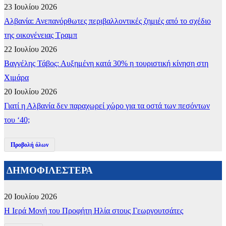
23 Ιουλίου 2026
Αλβανία: Ανεπανόρθωτες περιβαλλοντικές ζημιές από το σχέδιο
της οικογένειας Τραμπ
22 Ιουλίου 2026
Βαγγέλης Τάβος: Αυξημένη κατά 30% η τουριστική κίνηση στη
Χιμάρα
20 Ιουλίου 2026
Γιατί η Αλβανία δεν παραχωρεί χώρο για τα οστά των πεσόντων
του ‘40;
Προβολή όλων
ΔΗΜΟΦΙΛΕΣΤΕΡΑ
20 Ιουλίου 2026
​Η Ιερά Μονή του Προφήτη Ηλία στους Γεωργουτσάτες