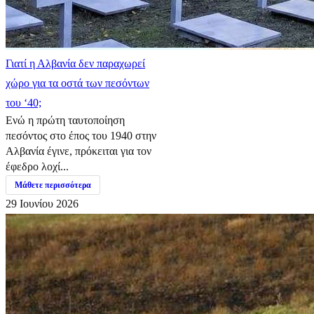
Γιατί η Αλβανία δεν παραχωρεί
χώρο για τα οστά των πεσόντων
του ‘40;
Ενώ η πρώτη ταυτοποίηση
πεσόντος στο έπος του 1940 στην
Αλβανία έγινε, πρόκειται για τον
έφεδρο λοχί...
Μάθετε περισσότερα
29 Ιουνίου 2026