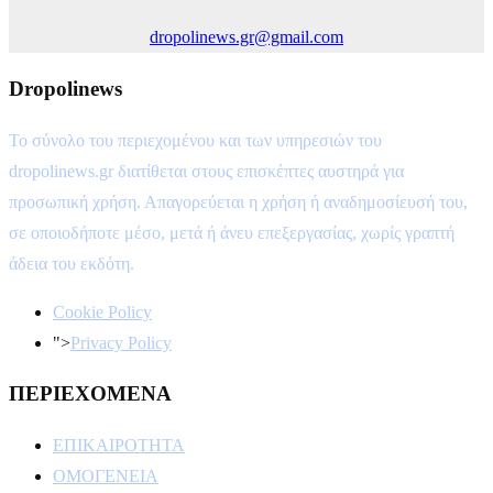
dropolinews.gr@gmail.com
Dropolinews
Το σύνολο του περιεχομένου και των υπηρεσιών του
dropolinews.gr διατίθεται στους επισκέπτες αυστηρά για
προσωπική χρήση. Απαγορεύεται η χρήση ή αναδημοσίευσή του,
σε οποιοδήποτε μέσο, μετά ή άνευ επεξεργασίας, χωρίς γραπτή
άδεια του εκδότη.
Cookie Policy
">
Privacy Policy
ΠΕΡΙΕΧΟΜΕΝΑ
ΕΠΙΚΑΙΡΟΤΗΤΑ
ΟΜΟΓΕΝΕΙΑ