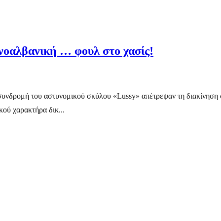
νοαλβανική … φουλ στο χασίς!
 συνδρομή του αστυνομικού σκύλου «Lussy» απέτρεψαν τη διακίνηση
ού χαρακτήρα δικ...