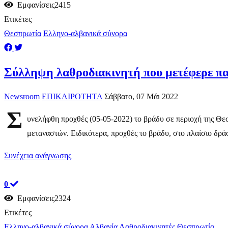
Εμφανίσεις2415
Ετικέτες
Θεσπρωτία
Ελληνο-αλβανικά σύνορα
Σύλληψη λαθροδιακινητή που μετέφερε πα
Newsroom
ΕΠΙΚΑΙΡΟΤΗΤΑ
Σάββατο, 07 Μάι 2022
Σ
υνελήφθη προχθές (05-05-2022) το βράδυ σε περιοχή της Θε
μεταναστών. Ειδικότερα, προχθές το βράδυ, στο πλαίσιο δράσ
Συνέχεια ανάγνωσης
0
Εμφανίσεις2324
Ετικέτες
Ελληνο-αλβανικά σύνορα
Αλβανία
Λαθροδιακινητές
Θεσπρωτία