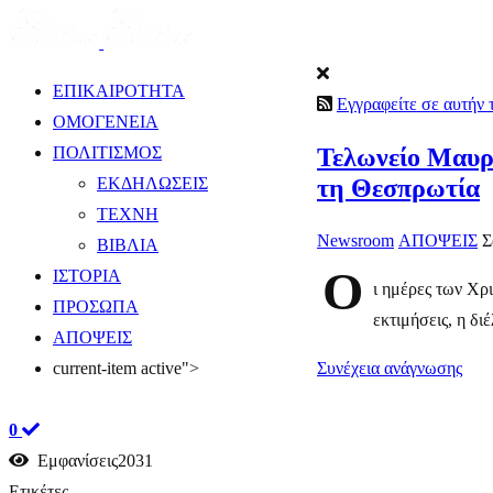
ΕΠΙΚΑΙΡΟΤΗΤΑ
Εγγραφείτε σε αυτήν
ΟΜΟΓΕΝΕΙΑ
Τελωνείο Μαυρο
ΠΟΛΙΤΙΣΜΟΣ
τη Θεσπρωτία
ΕΚΔΗΛΩΣΕΙΣ
ΤΕΧΝΗ
Newsroom
ΑΠΟΨΕΙΣ
Σ
ΒΙΒΛΙΑ
Ο
ΙΣΤΟΡΙΑ
ι ημέρες των Χρ
ΠΡΟΣΩΠΑ
εκτιμήσεις, η δ
ΑΠΟΨΕΙΣ
Συνέχεια ανάγνωσης
current-item active">
0
Εμφανίσεις2031
Ετικέτες