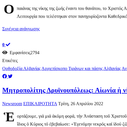
Ο
παιάνας της νίκης της ζωής έναντι του θανάτου, το Χριστό
Λειτουργία που τελέστηκαν στον πανηγυρίοζοντα Καθεδρικό
Συνέχεια ανάγνωσης
0
Εμφανίσεις2794
Ετικέτες
Ορθοδοξία Αλβανίας
Αρχιεπίσκοπο Τιράνων και πάσης Αλβανίας
Αν
Μητροπολίτης Δρυϊνουπόλεως: Αἰωνία ἡ ν
Newsroom
ΕΠΙΚΑΙΡΟΤΗΤΑ
Τρίτη, 26 Απριλίου 2022
Ἑ
ορτάζουμε, γιά μιά ἀκόμη φορά, τήν Ἀνάσταση τοῦ Χριστοῦ.
ἴδιος ὁ Κύριος τό ἐβεβαίωσε: «Ἐγενόμην νεκρός καί ἰδού ζῶν 