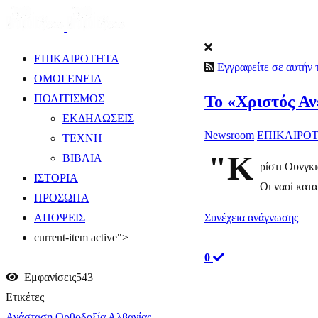
ΕΠΙΚΑΙΡΟΤΗΤΑ
Εγγραφείτε σε αυτήν
ΟΜΟΓΕΝΕΙΑ
Το «Χριστός Αν
ΠΟΛΙΤΙΣΜΟΣ
ΕΚΔΗΛΩΣΕΙΣ
Newsroom
ΕΠΙΚΑΙΡΟ
ΤΕΧΝΗ
"Κ
ΒΙΒΛΙΑ
ρίστι Ουνγκ
ΙΣΤΟΡΙΑ
Οι ναοί κατ
ΠΡΟΣΩΠΑ
Συνέχεια ανάγνωσης
ΑΠΟΨΕΙΣ
current-item active">
0
Εμφανίσεις543
Ετικέτες
Ανάσταση
Ορθοδοξία Αλβανίας