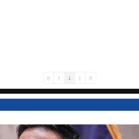
1
First Page
Previous Page
Next Page
Last Page