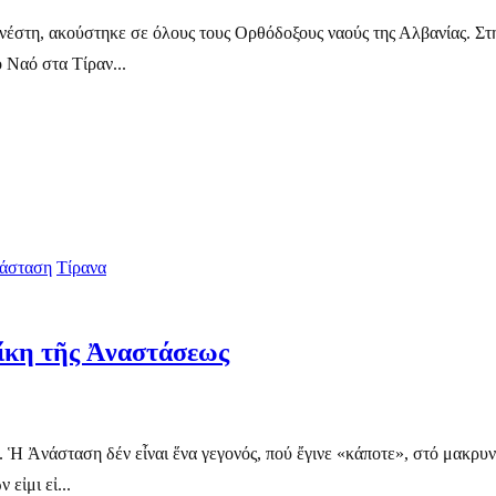
ς Ανέστη, ακούστηκε σε όλους τους Ορθόδοξους ναούς της Αλβανίας. Σ
 Ναό στα Τίραν...
άσταση
Τίρανα
ίκη τῆς Ἀναστάσεως
 Ἡ Ἀνάσταση δέν εἶναι ἕνα γεγονός, πού ἔγινε «κάποτε», στό μακρυν
εἰμι εἰ...