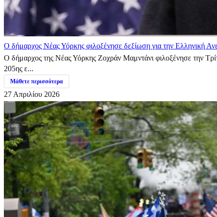
Ο δήμαρχος Νέας Υόρκης φιλοξένησε δεξίωση για την Ελληνική Αν
Ο δήμαρχος της Νέας Υόρκης Ζοχράν Μαμντάνι φιλοξένησε την Τρίτ
205ης ε...
Μάθετε περισσότερα
27 Απριλίου 2026