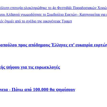
όλυτη επιτυχία ολοκληρώθηκε το 4ο Φεστιβάλ Παραδοσιακών Χορώ
ου Αλβανού γνωμοδότησε το Συμβούλιο Εφετών– Κατηγορείται για έ
ς ζημιές από το σχέδιο της οικογένειας Τραμπ
ούλου προς απόδημους Έλληνες επ’ ευκαιρία εορτών 
ής ψήφου για τις ευρωεκλογές
νεια - Πάνω από 100.000 θα ψηφίσουν