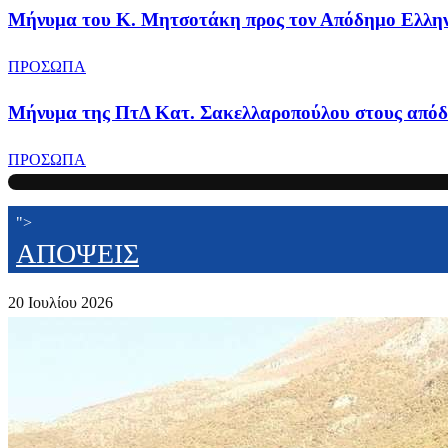
Μήνυμα του Κ. Μητσοτάκη προς τον Απόδημο Ελλη
ΠΡΟΣΩΠΑ
Μήνυμα της ΠτΔ Κατ. Σακελλαροπούλου στους απόδ
ΠΡΟΣΩΠΑ
">
ΑΠΟΨΕΙΣ
20 Ιουλίου 2026