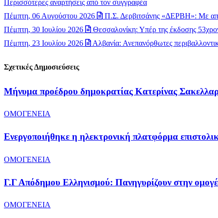
Περισσότερες αναρτήσεις από τον συγγραφέα
Πέμπτη, 06 Αυγούστου 2026
Π.Σ. Δερβιτσάνης «ΔΕΡΒΗ»: Με απ
Πέμπτη, 30 Ιουλίου 2026
Θεσσαλονίκη: Υπέρ της έκδοσης 53χρον
Πέμπτη, 23 Ιουλίου 2026
Αλβανία: Ανεπανόρθωτες περιβαλλοντικέ
Σχετικές Δημοσιεύσεις
Μήνυμα προέδρου δημοκρατίας Κατερίνας Σακελλαροπ
ΟΜΟΓΕΝΕΙΑ
Ενεργοποιήθηκε η ηλεκτρονική πλατφόρμα επιστολικ
ΟΜΟΓΕΝΕΙΑ
Γ.Γ Απόδημου Ελληνισμού: Πανηγυρίζουν στην ομογέ
ΟΜΟΓΕΝΕΙΑ