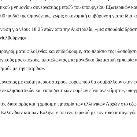
χετικού μνημονίου συνεργασίας μεταξύ του υπουργείου Εξωτερικών κα
 παιδιά της Ομογένειας, χωρίς οικονομική επιβάρυνση για τα ίδια και
ση για νέους 18-25 ετών από την Αυστραλία, «μια σπουδαία δράση πο
 Μελβούρνης».
ρογράμματα φιλοξενίας και επιδιώκουμε, στο πλαίσιο της υλοποίηση
γικούς μας στόχους, αποτελώντας μια μοναδική βιωματική εμπειρία γ
σμούς με την πατρίδα».
νεργασίας με ακόμη περισσότερους φορείς που θα συμβάλλουν στην ε
 εκκλησιαστικών και εκπαιδευτικών φορέων είναι ανεκτίμητη», υπογ
ης διασποράς και η χρήσιμη εμπειρία των ελληνικών Αρχών στο εξωτ
Ελληνίδων και των Ελλήνων του εξωτερικού με τον τόπο καταγωγής τ