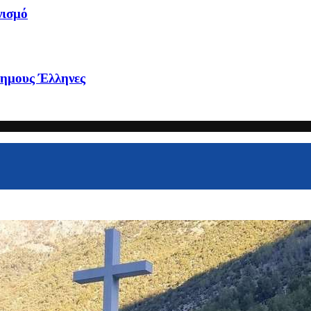
νισμό
ημους Έλληνες