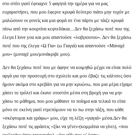
στο σπίτι γιατί έφτιαχνε 5 φαγητά την ημέρα για να μας
ευχαριστήσει, που μου έφερνε κρυφά δεύτερο πιάτο μην τυχόν με
μαλώσουν οι γονείς και μια φορά σε ένα πάρτυ με τάιζε κρυφά
πίσω από την κουρτίνα κεφτεδάκια…Δεν θα ξεχάσω ποτέ που της
έλεγα I love you και μου απαντούσε «λοβγιουτου». Δεν θα ξεχάσω
ποτέ που της έλεγα «Ω Για» (ω Γιαγιά) και απαντούσε «Μαναχέ
μου» (μοναχέ μου/μονάκριβε μου).
Δεν θα ξεχάσω ποτέ που με άφηνε να κοιμηθώ μέχρι να είναι πολύ
αργά για την προσευχή στο σχολείο και μου έβαζε τις κάλτσες όσο
ήμουν ακόμα στο κρεβάτι για να μην κρυώνω, που μια μέρα είχαμε
χάσει το τρόλεϊ και έκανε οτοστόπ μέσα στη βροχή για να μην
χάσω το μάθημα, που μου μάθαινε το ποίημα και τελικά το είπα
μόνο σε εκείνη γιατί ντρεπόμουν να το πω στην τάξη, που κάθε
«σκέφτομαι και γράφω» μου, είχε τη λέξη «γιαγιά» μέσα.Δεν θα
ξεχάσω ποτέ τις φράσεις «ξίκι να γένει»(κομμάτια να γίνει), «που
γκιζεράς;»(που τριγυρνάς;), «όιιι φίδι που μ' έφαε».