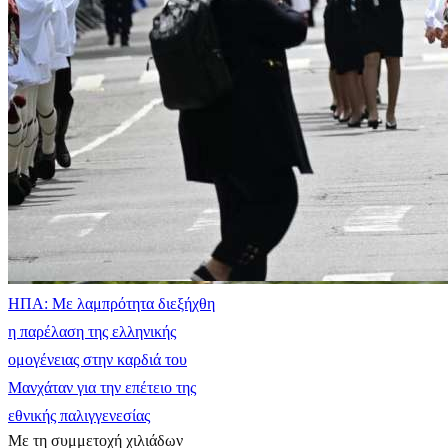
ΗΠΑ: Με λαμπρότητα διεξήχθη
η παρέλαση της ελληνικής
ομογένειας στην καρδιά του
Μανχάταν για την επέτειο της
εθνικής παλιγγενεσίας
Με τη συμμετοχή χιλιάδων