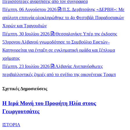
Περισσότερες αναρτήσεις από τον συγγραφέα
Πέμπτη, 06 Αυγούστου 2026
Π.Σ. Δερβιτσάνης «ΔΕΡΒΗ»: Με
απόλυτη επιτυχία ολοκληρώθηκε το 4ο Φεστιβάλ Παραδοσιακών
Χορών και Τραγουδιών
Πέμπτη, 30 Ιουλίου 2026
Θεσσαλονίκη: Υπέρ της έκδοσης
53χρονου Αλβανού γνωμοδότησε το Συμβούλιο Εφετών–
Κατηγορείται για ένταξη σε εγκληματική ομάδα και ξέπλυμα
χρήματος
Πέμπτη, 23 Ιουλίου 2026
Αλβανία: Ανεπανόρθωτες
περιβαλλοντικές ζημιές από το σχέδιο της οικογένειας Τραμπ
Σχετικές Δημοσιεύσεις
​Η Ιερά Μονή του Προφήτη Ηλία στους
Γεωργουτσάτες
ΙΣΤΟΡΙΑ