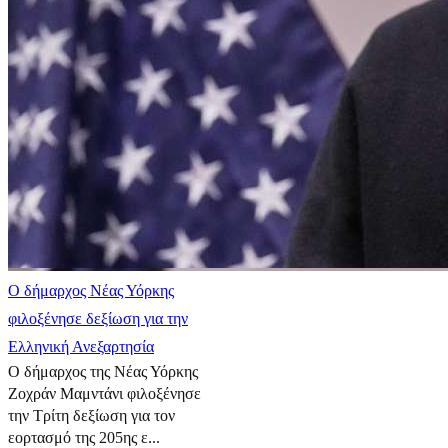
Ο δήμαρχος Νέας Υόρκης
φιλοξένησε δεξίωση για την
Ελληνική Ανεξαρτησία
Ο δήμαρχος της Νέας Υόρκης
Ζοχράν Μαμντάνι φιλοξένησε
την Τρίτη δεξίωση για τον
εορτασμό της 205ης ε...