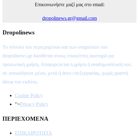
Επικοινωνήστε μαζί μας στο email:
dropolinews.gr@gmail.com
Dropolinews
Το σύνολο του περιεχομένου και των υπηρεσιών του
dropolinews.gr διατίθεται στους επισκέπτες αυστηρά για
προσωπική χρήση. Απαγορεύεται η χρήση ή αναδημοσίευσή του,
σε οποιοδήποτε μέσο, μετά ή άνευ επεξεργασίας, χωρίς γραπτή
άδεια του εκδότη.
Cookie Policy
">
Privacy Policy
ΠΕΡΙΕΧΟΜΕΝΑ
ΕΠΙΚΑΙΡΟΤΗΤΑ