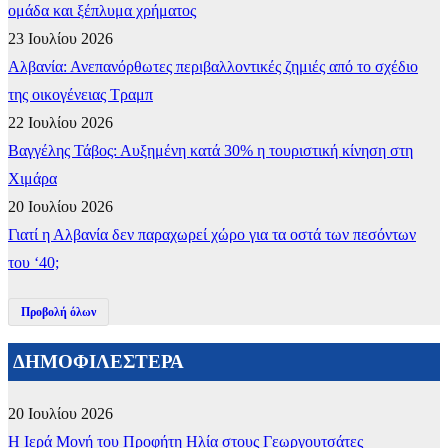
ομάδα και ξέπλυμα χρήματος
23 Ιουλίου 2026
Αλβανία: Ανεπανόρθωτες περιβαλλοντικές ζημιές από το σχέδιο
της οικογένειας Τραμπ
22 Ιουλίου 2026
Βαγγέλης Τάβος: Αυξημένη κατά 30% η τουριστική κίνηση στη
Χιμάρα
20 Ιουλίου 2026
Γιατί η Αλβανία δεν παραχωρεί χώρο για τα οστά των πεσόντων
του ‘40;
Προβολή όλων
ΔΗΜΟΦΙΛΕΣΤΕΡΑ
20 Ιουλίου 2026
​Η Ιερά Μονή του Προφήτη Ηλία στους Γεωργουτσάτες