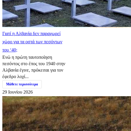
Γιατί η Αλβανία δεν παραχωρεί
χώρο για τα οστά των πεσόντων
του ‘40;
Ενώ η πρώτη ταυτοποίηση
πεσόντος στο έπος του 1940 στην
Αλβανία έγινε, πρόκειται για τον
έφεδρο λοχί...
Μάθετε περισσότερα
29 Ιουνίου 2026