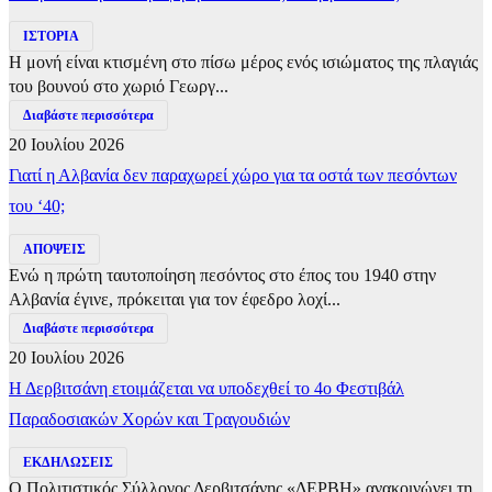
ΙΣΤΟΡΙΑ
Η μονή είναι κτισμένη στο πίσω μέρος ενός ισιώματος της πλαγιάς
του βουνού στο χωριό Γεωργ...
Διαβάστε περισσότερα
20 Ιουλίου 2026
Γιατί η Αλβανία δεν παραχωρεί χώρο για τα οστά των πεσόντων
του ‘40;
ΑΠΟΨΕΙΣ
Ενώ η πρώτη ταυτοποίηση πεσόντος στο έπος του 1940 στην
Αλβανία έγινε, πρόκειται για τον έφεδρο λοχί...
Διαβάστε περισσότερα
20 Ιουλίου 2026
Η Δερβιτσάνη ετοιμάζεται να υποδεχθεί το 4ο Φεστιβάλ
Παραδοσιακών Χορών και Τραγουδιών
ΕΚΔΗΛΩΣΕΙΣ
Ο Πολιτιστικός Σύλλογος Δερβιτσάνης «ΔΕΡΒΗ» ανακοινώνει τη