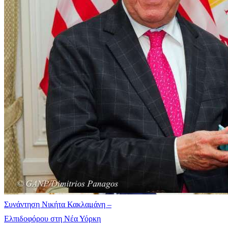
Συνάντηση Νικήτα Κακλαμάνη –
Ελπιδοφόρου στη Νέα Υόρκη